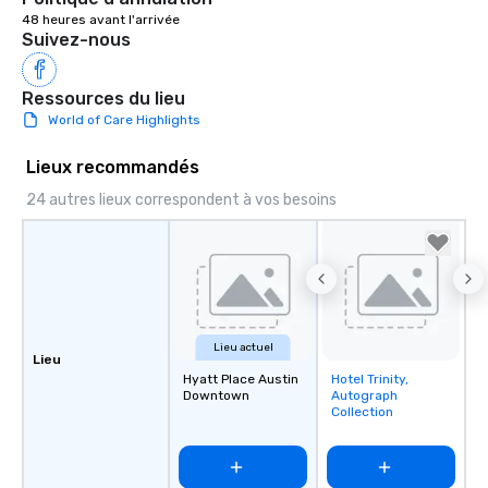
48 heures avant l'arrivée
Suivez-nous
Ressources du lieu
World of Care Highlights
Lieux recommandés
24 autres lieux correspondent à vos besoins
Lieu actuel
Lieu
Hyatt Place Austin
Hotel Trinity,
Removed from
Downtown
Autograph
favorites
Collection