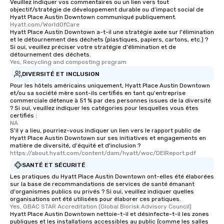
Veuillez indiquer vos commentaires ou un lien vers tout
objectif/stratégie de développement durable ou d'impact social de
Hyatt Place Austin Downtown communiqué publiquement.
Hyatt.com/WorldOfCare
Hyatt Place Austin Downtown a-t-il une stratégie axée sur l'élimination
et le détournement des déchets (plastiques, papiers, cartons, etc.) ?
Si oui, veuillez préciser votre stratégie d'élimination et de
détournement des déchets.
Yes, Recycling and composting program
DIVERSITÉ ET INCLUSION
Pour les hôtels américains uniquement, Hyatt Place Austin Downtown
et/ou sa société mère sont-ils certifiés en tant qu'entreprise
commerciale détenue à 51 % par des personnes issues de la diversité
? Si oui, veuillez indiquer les catégories pour lesquelles vous êtes
certifiés :
NA
S'il y a lieu, pourriez-vous indiquer un lien vers le rapport public de
Hyatt Place Austin Downtown sur ses initiatives et engagements en
matière de diversité, d'équité et d'inclusion ?
https://about.hyatt.com/content/dam/hyatt/woc/DEIReport.pdf
SANTÉ ET SÉCURITÉ
Les pratiques du Hyatt Place Austin Downtown ont-elles été élaborées
sur la base de recommandations de services de santé émanant
d'organismes publics ou privés ? Si oui, veuillez indiquer quelles
organisations ont été utilisées pour élaborer ces pratiques.
Yes, GBAC STAR Accreditation (Global Biorisk Advisory Council)
Hyatt Place Austin Downtown nettoie-t-il et désinfecte-t-il les zones
publiques et les installations accessibles au public (comme les salles