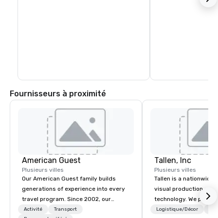
Fournisseurs à proximité
American Guest
Tallen, Inc
Plusieurs villes
Plusieurs villes
Our American Guest family builds
Tallen is a nationwide 
generations of experience into every
visual production and
travel program. Since 2002, our
technology. We provide
mission has been to capture the
solutions — from crea
Activité
Transport
Logistique/Décor
Per