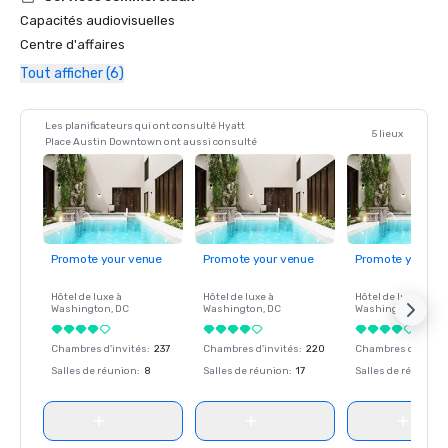
Capacités audiovisuelles
Centre d'affaires
Tout afficher (6)
Les planificateurs qui ont consulté Hyatt
5 lieux
Place Austin Downtown ont aussi consulté
Promote your venue
Promote your venue
Promote your ve
Hôtel de luxe à
Hôtel de luxe à
Hôtel de luxe à
Washington
, DC
Washington
, DC
Washington
, DC
Chambres d'invités
:
237
Chambres d'invités
:
220
Chambres d'invité
Salles de réunion
:
8
Salles de réunion
:
17
Salles de réunion
: