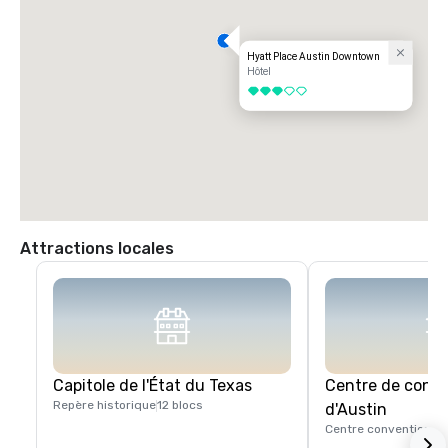
Hyatt Place Austin Downtown
Hôtel
3 sur 5
Attractions locales
Capitole de l'État du Texas
Centre de conv
Repère historique
12 blocs
d'Austin
Centre convention
1 b