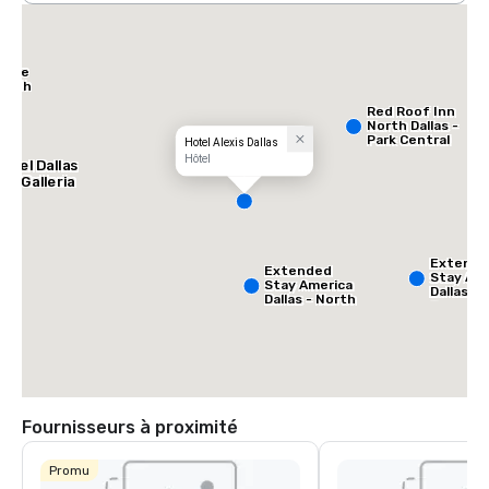
Place
North
Red Roof Inn
North Dallas -
Park Central
Hotel Alexis Dallas
Hôtel
otel Dallas
he Galleria
Extend
Extended
Stay Ame
Stay America
Dallas -
Dallas - North
Greenvil
- Park Central
Avenue
Fournisseurs à proximité
Promu