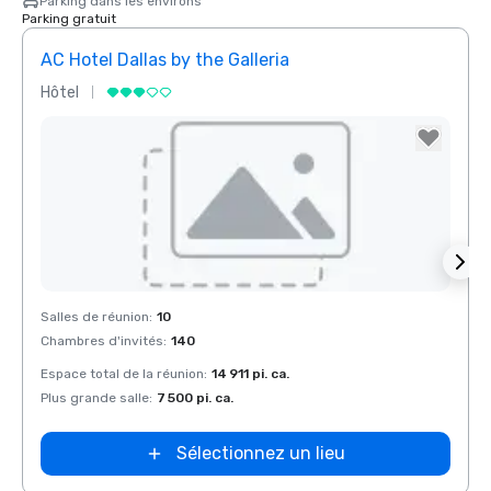
Parking dans les environs
Parking gratuit
AC Hotel Dallas by the Galleria
Hôtel
Hôtel
Removed from favorites
Rem
Salles de réunion
:
10
Salles
Chambres d'invités
:
140
Chamb
Espace total de la réunion
:
14 911 pi. ca.
Espace
Plus grande salle
:
7 500 pi. ca.
Plus g
Sélectionnez un lieu