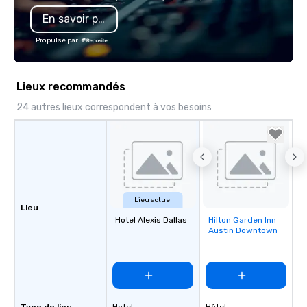
En savoir plus
Propulsé par
Lieux recommandés
24 autres lieux correspondent à vos besoins
Lieu actuel
Lieu
Hotel Alexis Dallas
Hilton Garden Inn
Removed from
Austin Downtown
favorites