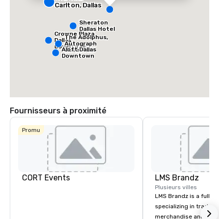
Carlton, Dallas
Sheraton
Dallas Hotel
Crowne Plaza
The Adolphus,
Dallas
Autograph
Downtown
Aloft Dallas
Collection
Downtown
Fournisseurs à proximité
Promu
CORT Events
LMS Brandz
Plusieurs villes
LMS Brandz is a full-s
specializing in trade 
merchandise and muc