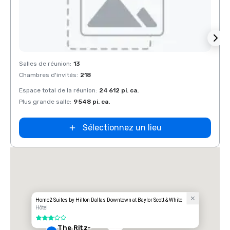
Removed from favorites
Rem
Salles de réunion
:
13
Salles
Chambres d'invités
:
218
Chamb
Espace total de la réunion
:
24 612 pi. ca.
Espace
Plus grande salle
:
9 548 pi. ca.
Plus g
Sélectionnez un lieu
t
Home2 Suites by Hilton Dallas Downtown at Baylor Scott & White
Hôtel
3 sur 5
The Ritz-