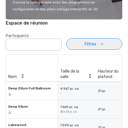
Trouvez la salle parfaite avec des diagrammes de
configuration et des plans d’étage interactifs en 3D.
Espace de réunion
Participants
Filtres
Taille de la
Hauteur du
Nom
salle
plafond
Deep Ellum Full Ballroom
4 967 pi. ca.
21 pi.
-
Deep Ellum
1 665 pi. ca.
21 pi.
45 x 37 pi. ca.
Lakewood
1 590 pi. ca.
21 pi.