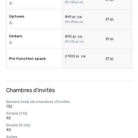
30 x 53 pi. ca.
Uptown
841 pi. ca.
21 pi.
29 x 29 pi. ca.
Cedars
870 pi. ca.
21 pi.
29 x 30 pi. ca.
2 900 pi. ca.
Pre Function space
21 pi.
-
Chambres d'invités
Nombre total de chambres d'invités
132
Simple (1 lit)
92
Double (2 lits)
40
Suites