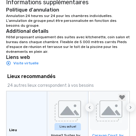
Informations supplémentaires
Politique d'annulation
Annulation 24 heures sur 24 pour les chambres individuelles. 
L'annulation de groupe peut être personnalisée en fonction des 
besoins du groupe.
Additional details
Hôtel proposant uniquement des suites avec kitchenette, coin salon et 
bureau dans chaque chambre. Flexible de 5 000 mètres carrés Pieds 
d'espace de réunion et terrasse sur le toit de la piscine pour les 
événements en plein air.
Liens web
Visite virtuelle
Lieux recommandés
24 autres lieux correspondent à vos besoins
Lieu actuel
Lieu
Home2 Suites by
Caravan Court, by
Removed from