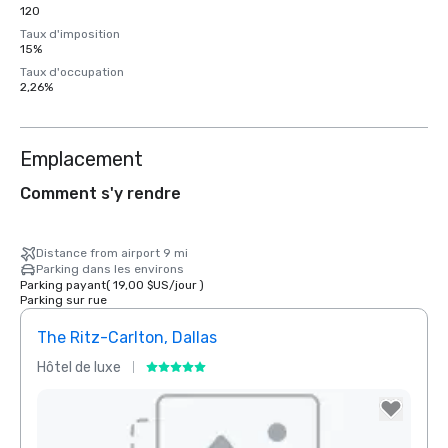
120
Taux d'imposition
15%
Taux d'occupation
2,26%
Emplacement
Comment s'y rendre
Distance from airport 9 mi
Parking dans les environs
Parking payant
(
19,00 $US
/
jour
)
Parking sur rue
The Ritz-Carlton, Dallas
Sher
Hôtel de luxe
Hôtel