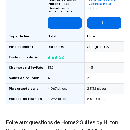
Hilton Dallas
Valencia Hotel
favorites
Downtown at
Collection
Baylor Scott &
White
Type de lieu
Hotel
Hôtel
Emplacement
Dallas
, US
Arlington
, US
Évaluation du lieu
-
Chambres d'invités
132
143
Salles de réunion
4
3
Plus grande salle
4 967 pi. ca.
2 532 pi. ca.
Espace de réunion
4 992 pi. ca.
5 000 pi. ca.
Foire aux questions de Home2 Suites by Hilton