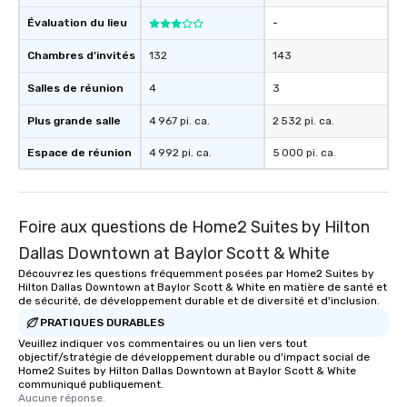
about waiting in line to
Évaluation du lieu
-
restaurant or being sh
than desirable table. O
Chambres d'invités
132
143
everyone is treated lik
immediate seating upon
Salles de réunion
4
3
What’s more, your gro
Plus grande salle
4 967 pi. ca.
2 532 pi. ca.
a special warm welcom
from the restaurant c
Espace de réunion
4 992 pi. ca.
5 000 pi. ca.
be printed featuring yo
which can be an added 
those Instagram mome
For added ease, we ca
Foire aux questions de Home2 Suites by Hilton
transportation pick-up
Dallas Downtown at Baylor Scott & White
as well as an event ph
Découvrez les questions fréquemment posées par Home2 Suites by
for groups that desire 
Hilton Dallas Downtown at Baylor Scott & White en matière de santé et
experience, we can als
de sécurité, de développement durable et de diversité et d'inclusion.
an evening helicopter 
PRATIQUES DURABLES
glittering lights of The S
Veuillez indiquer vos commentaires ou un lien vers tout
Memorable Experience f
objectif/stratégie de développement durable ou d'impact social de
Home2 Suites by Hilton Dallas Downtown at Baylor Scott & White
Smacking Foodie Tours
communiqué publiquement.
to gather and dine tha
Aucune réponse.