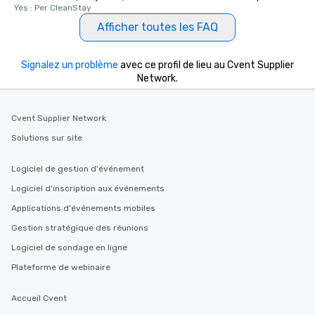
Yes : Per CleanStay
interactive experience
Afficher toutes les FAQ
along the way exclusive
ensuring there is neve
Different Types of Cuis
Signalez un problème
avec ce profil de lieu au Cvent Supplier
experiences offer the a
Network.
several renowned rest
convenient outing, inc
and your guests might
Cvent Supplier Network
discovered otherwise 
Solutions sur site
at a typical corporate 
a way to try some of t
Logiciel de gestion d'événement
in the city and dive in
Logiciel d'inscription aux événements
cuisines and dishes. Al
selected dishes are cu
Applications d'événements mobiles
high standards to ensu
Gestion stratégique des réunions
delight any palate. Tours Available
Logiciel de sondage en ligne
from Day to Night With
group experience, bookin
Plateforme de webinaire
key. Whether you desir
business hours or earl
Accueil Cvent
after work, we can coo