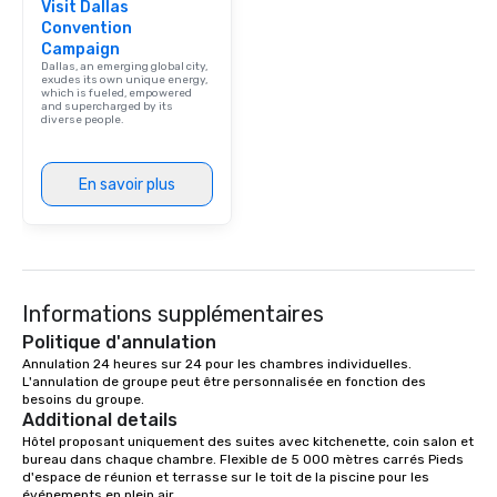
Visit Dallas
signature dishes at ea
Convention
Our affordable tours a
Campaign
person with tax and gr
Dallas, an emerging global city,
included. The only thi
exudes its own unique energy,
which is fueled, empowered
are drinks. However, 
and supercharged by its
diverse people.
package upgrade is ava
provides guests a sign
at various stops. Build Your Network
En savoir plus
Our exclusive experien
ultimate networking op
a typical sit-down dinn
to engage the person t
right of you. Because 
Informations supplémentaires
place at multiple resta
walking in between, th
Politique d'annulation
countless opportunitie
Annulation 24 heures sur 24 pour les chambres individuelles. 
with different people 
L'annulation de groupe peut être personnalisée en fonction des 
besoins du groupe.
down at each venue a
Additional details
traverse along the way
Hôtel proposant uniquement des suites avec kitchenette, coin salon et 
experiences not only 
bureau dans chaque chambre. Flexible de 5 000 mètres carrés Pieds 
ways to network, but a
d'espace de réunion et terrasse sur le toit de la piscine pour les 
événements en plein air.
way to do so. Large Groups Welcome