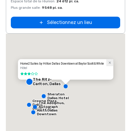
Espace total de la réunion
:
24 612 pi. ca.
Espace
Plus grande salle
:
9 548 pi. ca.
Plus g
Sélectionnez un lieu
t
Home2 Suites by Hilton Dallas Downtown at Baylor Scott & White
Hôtel
3 sur 5
The Ritz-
Carlton, Dallas
Sheraton
Dallas Hotel
Crowne Plaza
The Adolphus,
Dallas
Autograph
Downtown
Aloft Dallas
Collection
Downtown