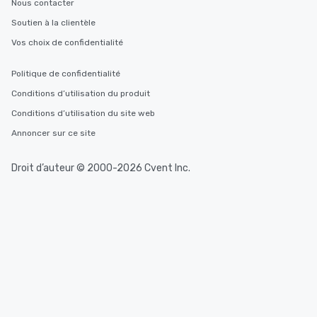
Nous contacter
you to provide options 
Soutien à la clientèle
needs. Go for as Long or as Short as
You Like Along with fle
Vos choix de confidentialité
scheduling, Lip Smack
Tours also provides a 
Politique de confidentialité
durations. Our shortes
Conditions d’utilisation du produit
2.5 hours; our longest 
hours, with optional 
Conditions d’utilisation du site web
incentives.
Annoncer sur ce site
Droit d’auteur © 2000-2026 Cvent Inc.