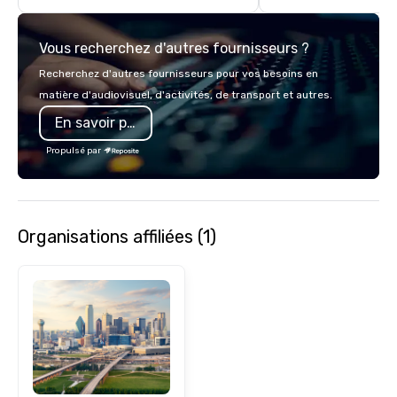
with complete VIP serv
experience gives gues
Vous recherchez d'autres fournisseurs ?
opportunity to sit next 
colleagues at each ven
Recherchez d'autres fournisseurs pour vos besoins en
mingle, and easily net
matière d'audiovisuel, d'activités, de transport et autres.
is led by a professiona
En savoir plus
specializing in escort
with utmost care, who
Propulsé par
each experience with 
engaging information 
Lip Smacking Foodie T
entertaining activity 
Organisations affiliées (1)
dining experience meld
that are sure to add ne
meeting events, from 
team building. All-Inclusive Group
Dining When meeting p
corporate group event
Smacking Foodie Tours,
group is assured a top
experience with three 