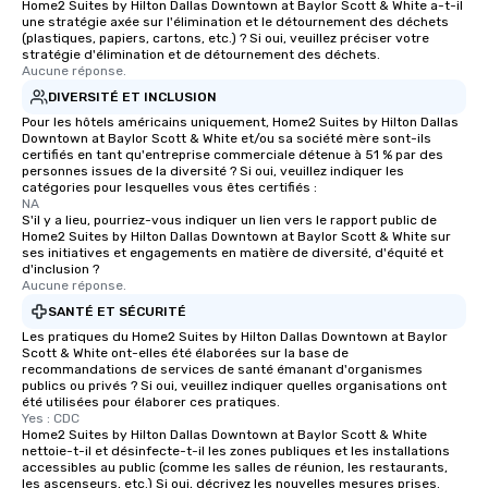
Home2 Suites by Hilton Dallas Downtown at Baylor Scott & White a-t-il
experienced, and all ar
une stratégie axée sur l'élimination et le détournement des déchets
remember. Our one-of-
(plastiques, papiers, cartons, etc.) ? Si oui, veuillez préciser votre
are special, from the fi
stratégie d'élimination et de détournement des déchets.
Aucune réponse.
last. It’s an experienc
DIVERSITÉ ET INCLUSION
will reminisce about lo
leave. Location, Location, Location
Pour les hôtels américains uniquement, Home2 Suites by Hilton Dallas
Downtown at Baylor Scott & White et/ou sa société mère sont-ils
One of the best reason
certifiés en tant qu'entreprise commerciale détenue à 51 % par des
convenient and efficie
personnes issues de la diversité ? Si oui, veuillez indiquer les
catégories pour lesquelles vous êtes certifiés :
experience is designed
NA
restaurants are within
S'il y a lieu, pourriez-vous indiquer un lien vers le rapport public de
walking distance of ea
Home2 Suites by Hilton Dallas Downtown at Baylor Scott & White sur
ses initiatives et engagements en matière de diversité, d'équité et
short stroll allows you
d'inclusion ?
members a chance to 
Aucune réponse.
networking opportunit
SANTÉ ET SÉCURITÉ
heading to the next pl
Les pratiques du Home2 Suites by Hilton Dallas Downtown at Baylor
itinerary. You Get a Dinner and a Show
Scott & White ont-elles été élaborées sur la base de
recommandations de services de santé émanant d'organismes
Our tours offer an exqu
publics ou privés ? Si oui, veuillez indiquer quelles organisations ont
entertainment. All tour
été utilisées pour élaborer ces pratiques.
knowledgeable, profes
Yes : CDC
Home2 Suites by Hilton Dallas Downtown at Baylor Scott & White
who leads the group on
nettoie-t-il et désinfecte-t-il les zones publiques et les installations
offering engaging tidb
accessibles au public (comme les salles de réunion, les restaurants,
les ascenseurs, etc.) Si oui, décrivez les nouvelles mesures prises.
fascinating stories. S