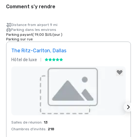
Comment s'y rendre
Distance from airport 9 mi
Parking dans les environs
Parking payant
(
19,00 $US
/
jour
)
Parking sur rue
The Ritz-Carlton, Dallas
Sher
Hôtel de luxe
Hôtel
Removed from favorites
Rem
Salles de réunion
:
13
Salles
Chambres d'invités
:
218
Chamb