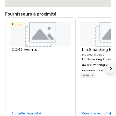
Fournisseurs à proximité
Promu
CORT Events
Lip Smacking Foo
Plusieurs villes
Lip Smacking Foodie T
award-winning VIP gro
experiences with visits
restaurants throughou
Activité
States. Choose either
activity or evening d
groups are escorted i
the best tables in the 
most-sought-after res
enjoy a parade of sign
Consulter le profil
Consulter le profil
and craft cocktails at 