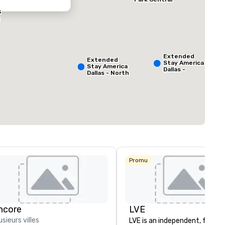
s
ed from favorites
Removed from
Salles de réunion
:
Extended
Extended
1
Stay America
Stay America
Dallas -
Dallas - North
Greenville
Espace total de la
- Park Central
Avenue
1 000 pi. ca.
Sélectionnez un lieu
Promu
La Quinta Inn
& Suites by
Wyndham
Dallas North
Central
ncore
LVE
usieurs villes
LVE is an independent, family