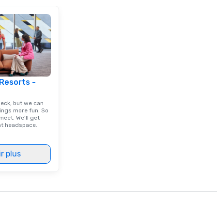
 Resorts -
deck, but we can
ings more fun. So
eet. We'll get
ght headspace.
r plus