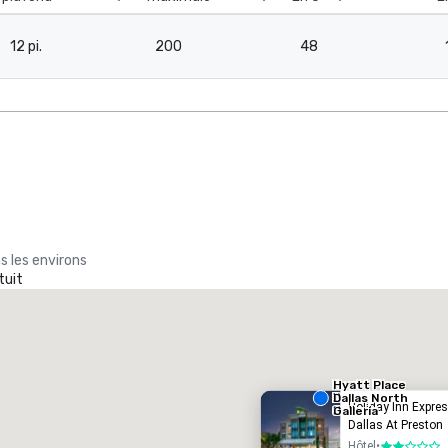
12 pi.
200
48
s les environs
tuit
La Quinta Inn & Suites by Wyndham Dallas North Central
ôtel
Hôtel
Hyatt Place
Dallas North
Holiday Inn Expres
Galleria
Dallas At Preston
Hôtel
•