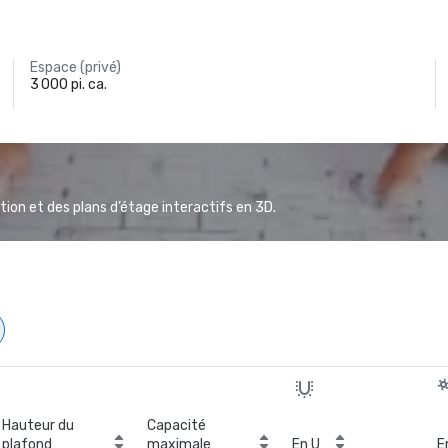
Espace (privé)
3 000 pi. ca.
ion et des plans d’étage interactifs en 3D.
Hauteur du
Capacité
plafond
maximale
En U
E