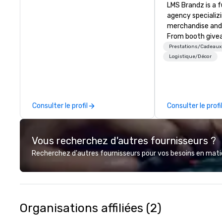
LMS Brandz is a f
agency specializ
merchandise and
From booth give
branded apparel 
Prestations/Cadeaux
gifting, displays,
Logistique/Décor
fulfillment, logist
along with e-co
we handle it all. While there are
many promotiona
Consulter le profil
Consulter le profi
choose from, our
industry experie
commitment to 
Vous recherchez d'autres fournisseurs ?
customer service
deliver smart, rel
Recherchez d'autres fournisseurs pour vos besoins en matièr
designed to mak
experience seam
to finish. We are also a certified
WOSB.
Organisations affiliées (2)