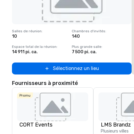
Removed from favorites
Salles de réunion
:
Chambres d'invités
:
S
10
140
1
Espace total de la réunion
:
Plus grande salle
:
E
14 911 pi. ca.
7 500 pi. ca.
6
Sélectionnez un lieu
Fournisseurs à proximité
Promu
CORT Events
LMS Brandz
Plusieurs villes