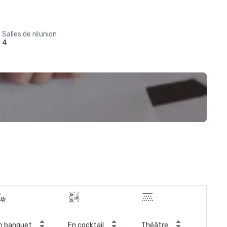
Salles de réunion
4
n banquet
En cocktail
Théâtre
Sal