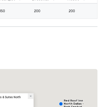
150
200
200
12
Extended Stay America Dallas - North - Park Central
Hôtel
s & Suites North
Red Roof Inn
North Dallas -
Park Central