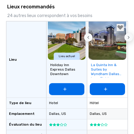
Lieux recommandés
24 autres lieux correspondent à vos besoins
Lieu actuel
Lieu
Holiday Inn
La Quinta Inn &
Removed from
Express Dallas
Suites by
favorites
Downtown
Wyndham Dallas
Love Field
Type de lieu
Hotel
Hôtel
Emplacement
Dallas
, US
Dallas
, US
Évaluation du lieu