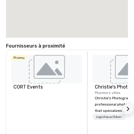
Fournisseurs à proximité
Promu
CORT Events
Plusieurs villes
Christie's Photographic
professional photogr
that specializes in ca
for corporate events.
Logistique/Décor
in business for over 3
have a team of experi