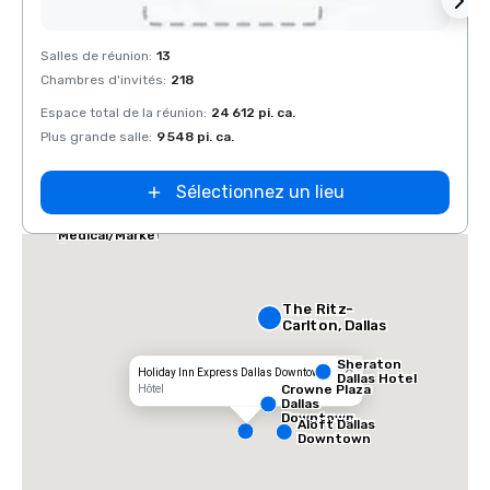
Removed from favorites
Rem
Salles de réunion
:
13
Salles
Chambres d'invités
:
218
Chamb
Espace total de la réunion
:
24 612 pi. ca.
Espace
Plus grande salle
:
9 548 pi. ca.
Plus g
Sélectionnez un lieu
Dallas Marriott
Suites
Medical/Market
Center
The Ritz-
Carlton, Dallas
Sheraton
Holiday Inn Express Dallas Downtown
Dallas Hotel
Crowne Plaza
Hôtel
Dallas
Downtown
Aloft Dallas
Downtown