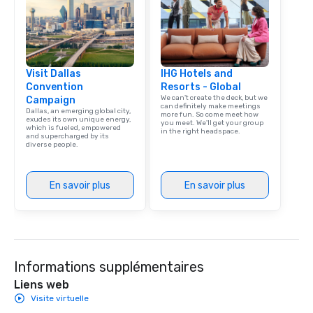
Visit Dallas
IHG Hotels and
Convention
Resorts - Global
We can't create the deck, but we
Campaign
can definitely make meetings
Dallas, an emerging global city,
more fun. So come meet how
exudes its own unique energy,
you meet. We'll get your group
which is fueled, empowered
in the right headspace.
and supercharged by its
diverse people.
En savoir plus
En savoir plus
Informations supplémentaires
Liens web
Visite virtuelle