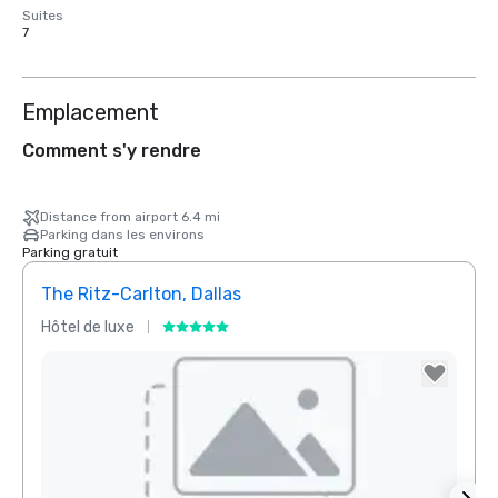
Suites
7
Emplacement
Comment s'y rendre
Distance from airport 6.4 mi
Parking dans les environs
Parking gratuit
The Ritz-Carlton, Dallas
Sher
Hôtel de luxe
Hôtel