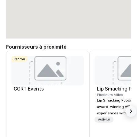
Fournisseurs à proximité
Promu
CORT Events
Lip Smacking Foo
Plusieurs villes
Lip Smacking Foodie T
award-winning VIP gro
experiences with visits
restaurants throughou
Activité
States. Choose either
activity or evening d