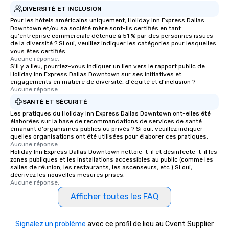
DIVERSITÉ ET INCLUSION
glittering lights of The S
Pour les hôtels américains uniquement, Holiday Inn Express Dallas
Memorable Experience f
Downtown et/ou sa société mère sont-ils certifiés en tant
Smacking Foodie Tours
qu'entreprise commerciale détenue à 51 % par des personnes issues
to gather and dine tha
de la diversité ? Si oui, veuillez indiquer les catégories pour lesquelles
vous êtes certifiés :
experienced, and all ar
Aucune réponse.
remember. Our one-of-
S'il y a lieu, pourriez-vous indiquer un lien vers le rapport public de
Holiday Inn Express Dallas Downtown sur ses initiatives et
are special, from the fi
engagements en matière de diversité, d'équité et d'inclusion ?
last. It’s an experienc
Aucune réponse.
will reminisce about lo
SANTÉ ET SÉCURITÉ
leave. Location, Location, Location
Les pratiques du Holiday Inn Express Dallas Downtown ont-elles été
One of the best reason
élaborées sur la base de recommandations de services de santé
convenient and efficie
émanant d'organismes publics ou privés ? Si oui, veuillez indiquer
quelles organisations ont été utilisées pour élaborer ces pratiques.
experience is designed
Aucune réponse.
restaurants are within
Holiday Inn Express Dallas Downtown nettoie-t-il et désinfecte-t-il les
zones publiques et les installations accessibles au public (comme les
walking distance of ea
salles de réunion, les restaurants, les ascenseurs, etc.) Si oui,
short stroll allows you
décrivez les nouvelles mesures prises.
members a chance to 
Aucune réponse.
networking opportunit
Afficher toutes les FAQ
heading to the next pl
itinerary. You Get a Dinner and a Show
Signalez un problème
avec ce profil de lieu au Cvent Supplier
Our tours offer an exqu