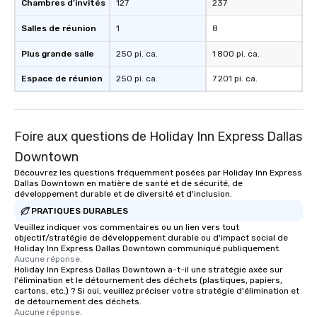
Chambres d'invités
127
237
date any dietary restr
allergies for anyone in
Salles de réunion
1
8
Feel Like a VIP at Each
Smacking Foodie Tours
Plus grande salle
250 pi. ca.
1 800 pi. ca.
group members never 
Espace de réunion
250 pi. ca.
7 201 pi. ca.
about waiting in line to
restaurant or being sh
than desirable table. O
everyone is treated lik
Foire aux questions de Holiday Inn Express Dallas
immediate seating upon
What’s more, your gro
Downtown
a special warm welcom
Découvrez les questions fréquemment posées par Holiday Inn Express
from the restaurant c
Dallas Downtown en matière de santé et de sécurité, de
développement durable et de diversité et d'inclusion.
be printed featuring yo
PRATIQUES DURABLES
which can be an added 
Veuillez indiquer vos commentaires ou un lien vers tout
those Instagram mome
objectif/stratégie de développement durable ou d'impact social de
For added ease, we ca
Holiday Inn Express Dallas Downtown communiqué publiquement.
transportation pick-up
Aucune réponse.
Holiday Inn Express Dallas Downtown a-t-il une stratégie axée sur
as well as an event ph
l'élimination et le détournement des déchets (plastiques, papiers,
for groups that desire 
cartons, etc.) ? Si oui, veuillez préciser votre stratégie d'élimination et
de détournement des déchets.
experience, we can als
Aucune réponse.
an evening helicopter 