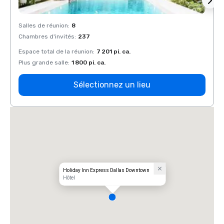
Salles de réunion
:
8
Salles
Chambres d'invités
:
237
Chamb
Espace total de la réunion
:
7 201 pi. ca.
Espace
Plus grande salle
:
1 800 pi. ca.
Plus g
Sélectionnez un lieu
Holiday Inn Express Dallas Downtown
Hôtel