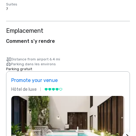
Suites
7
Emplacement
Comment s'y rendre
Distance from airport 6.4 mi
Parking dans les environs
Parking gratuit
Promote your venue
Prom
Hôtel de luxe
Hôtel