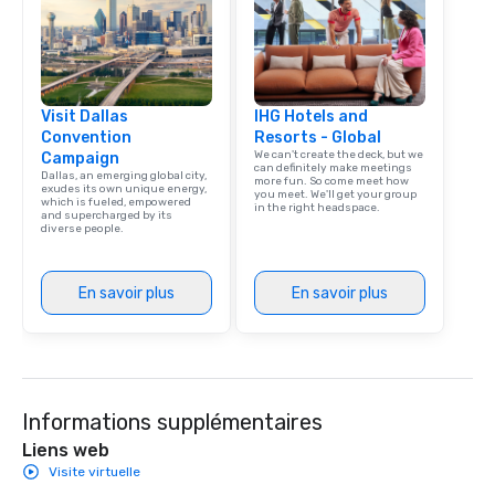
corporate group event
Smacking Foodie Tours,
group is assured a top
experience with three 
Visit Dallas
IHG Hotels and
signature dishes at ea
Convention
Resorts - Global
Our affordable tours a
We can't create the deck, but we
Campaign
person with tax and gr
can definitely make meetings
Dallas, an emerging global city,
more fun. So come meet how
included. The only thi
exudes its own unique energy,
you meet. We'll get your group
which is fueled, empowered
are drinks. However, 
in the right headspace.
and supercharged by its
diverse people.
package upgrade is ava
provides guests a sign
at various stops. Build Your Network
En savoir plus
En savoir plus
Our exclusive experien
ultimate networking op
a typical sit-down dinn
to engage the person t
right of you. Because 
Informations supplémentaires
place at multiple resta
walking in between, th
Liens web
countless opportunitie
Visite virtuelle
with different people 