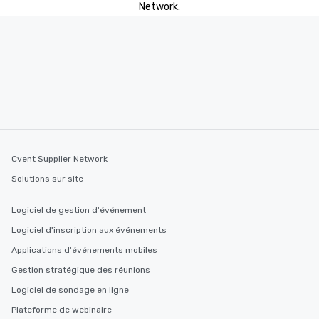
Network.
entertainment. All tour
knowledgeable, profes
who leads the group on
offering engaging tidb
fascinating stories. S
interactive experience
along the way exclusive
ensuring there is neve
Different Types of Cuis
experiences offer the a
Cvent Supplier Network
several renowned rest
convenient outing, inc
Solutions sur site
and your guests might
discovered otherwise 
Logiciel de gestion d'événement
at a typical corporate 
Logiciel d'inscription aux événements
a way to try some of t
in the city and dive in
Applications d'événements mobiles
cuisines and dishes. Al
Gestion stratégique des réunions
selected dishes are cu
Logiciel de sondage en ligne
high standards to ensu
delight any palate. Tours Available
Plateforme de webinaire