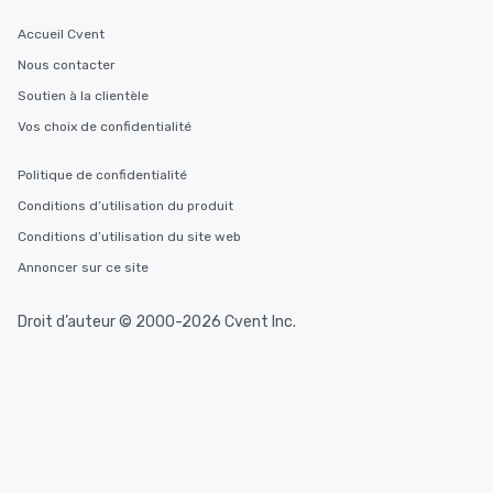
from Day to Night With
group experience, bookin
Accueil Cvent
key. Whether you desir
Nous contacter
business hours or earl
Soutien à la clientèle
after work, we can coo
you to provide options 
Vos choix de confidentialité
needs. Go for as Long or as Short as
You Like Along with fle
Politique de confidentialité
scheduling, Lip Smack
Conditions d’utilisation du produit
Tours also provides a 
Conditions d’utilisation du site web
durations. Our shortes
2.5 hours; our longest 
Annoncer sur ce site
hours, with optional 
incentives.
Droit d’auteur © 2000-2026 Cvent Inc.