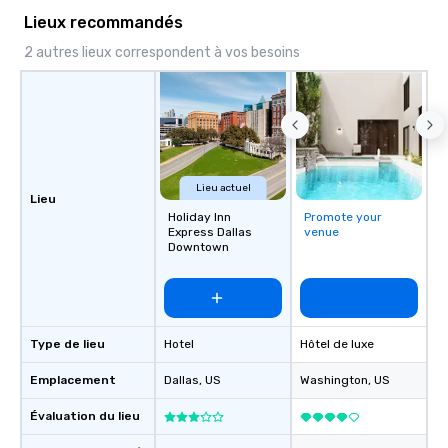
down at each venue a
Lieux recommandés
traverse along the way
2 autres lieux correspondent à vos besoins
experiences not only 
ways to network, but a
way to do so. Large Groups Welcome
Lip Smacking Foodie To
groups, small or large.
experiences can acc
groups from as few as
Lieu actuel
Lieu
as 500 guests, making
Holiday Inn
Promote your
choice for any corpora
Express Dallas
venue
Stress-Free Booking 
Downtown
a tour is stress-free a
enjoy the company of 
more easily. You’ll tak
knowing that everythin
Type de lieu
Hotel
Hôtel de luxe
of from the moment the
booked to the minute i
Emplacement
Dallas
, US
Washington
, US
Since the menu is alre
have nothing to worry 
Évaluation du lieu
remember to submit ah