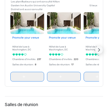
Les planificateurs qui ont consulté Hilton
Garden Inn Austin University Capitol
5 lieux
District ont aussi consulté
Promote your venue
Promote your venue
Promote your ve
Hôtel de luxe à
Hôtel de luxe à
Hôtel de luxe à
Washington
, DC
Washington
, DC
Washington
, DC
Chambres d'invités
:
237
Chambres d'invités
:
220
Chambres d'invité
Salles de réunion
:
8
Salles de réunion
:
17
Salles de réunion
:
Salles de réunion