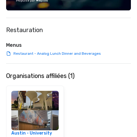
Propulsé par
"Eastside Oasis" only 
downtown. We support
practices and enjoy gi
community.
Restauration
Menus
Restaurant - Analog Lunch Dinner and Beverages
Organisations affiliées (1)
Austin - University