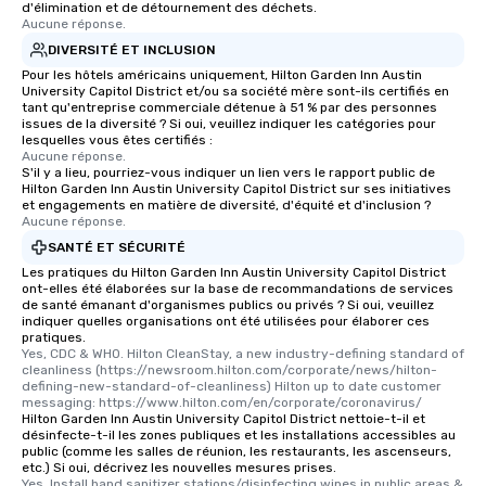
d'élimination et de détournement des déchets.
Aucune réponse.
DIVERSITÉ ET INCLUSION
Pour les hôtels américains uniquement, Hilton Garden Inn Austin
University Capitol District et/ou sa société mère sont-ils certifiés en
tant qu'entreprise commerciale détenue à 51 % par des personnes
issues de la diversité ? Si oui, veuillez indiquer les catégories pour
lesquelles vous êtes certifiés :
Aucune réponse.
S'il y a lieu, pourriez-vous indiquer un lien vers le rapport public de
Hilton Garden Inn Austin University Capitol District sur ses initiatives
et engagements en matière de diversité, d'équité et d'inclusion ?
Aucune réponse.
SANTÉ ET SÉCURITÉ
Les pratiques du Hilton Garden Inn Austin University Capitol District
ont-elles été élaborées sur la base de recommandations de services
de santé émanant d'organismes publics ou privés ? Si oui, veuillez
indiquer quelles organisations ont été utilisées pour élaborer ces
pratiques.
Yes, CDC & WHO. Hilton CleanStay, a new industry-defining standard of 
cleanliness (https://newsroom.hilton.com/corporate/news/hilton-
defining-new-standard-of-cleanliness) Hilton up to date customer 
messaging: https://www.hilton.com/en/corporate/coronavirus/
Hilton Garden Inn Austin University Capitol District nettoie-t-il et
désinfecte-t-il les zones publiques et les installations accessibles au
public (comme les salles de réunion, les restaurants, les ascenseurs,
etc.) Si oui, décrivez les nouvelles mesures prises.
Yes, Install hand sanitizer stations/disinfecting wipes in public areas & 