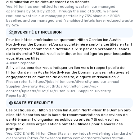
d'élimination et de détournement des déchets.
Yes, Hilton has committed to reducing waste in our managed 
operations by 50% by 2030. Through the end of 2020, we have 
reduced waste in our managed portfolio by 73% since our 2008 
baseline, and our managed and franchised hotels have reduced waste 
by 62%.
DIVERSITÉ ET INCLUSION
Pour les hôtels américains uniquement, Hilton Garden Inn Austin
North-Near the Domain et/ou sa société mère sont-ils certifiés en tant
qu'entreprise commerciale détenue à 51 % par des personnes issues
de la diversité ? Si oui, veuillez indiquer les catégories pour lesquelles
vous êtes certifiés :
Aucune réponse.
S'il y a lieu, pourriez-vous indiquer un lien vers le rapport public de
Hilton Garden Inn Austin North-Near the Domain sur ses initiatives et
engagements en matière de diversité, d'équité et d'inclusion ?
Please refer to https://jobs.hilton.com/diversity and our annual 
Supplier Diversity Report (https://cr.hilton.com/wp-
content/uploads/2021/03/Hilton-2020-Supplier-Diversity-
Report.pdf).
SANTÉ ET SÉCURITÉ
Les pratiques du Hilton Garden Inn Austin North-Near the Domain ont-
elles été élaborées sur la base de recommandations de services de
santé émanant d'organismes publics ou privés ? Si oui, veuillez
indiquer quelles organisations ont été utilisées pour élaborer ces
pratiques.
Yes, CDC & WHO. Hilton CleanStay, a new industry-defining standard of 
cleanliness (https://newsroom.hilton.com/corporate/news/hilton-