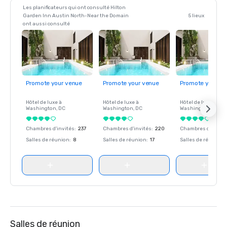
Les planificateurs qui ont consulté Hilton
Garden Inn Austin North-Near the Domain
5 lieux
ont aussi consulté
Promote your venue
Promote your venue
Promote your ve
Hôtel de luxe à
Hôtel de luxe à
Hôtel de luxe à
Washington
, DC
Washington
, DC
Washington
, DC
Chambres d'invités
:
237
Chambres d'invités
:
220
Chambres d'invité
Salles de réunion
:
8
Salles de réunion
:
17
Salles de réunion
:
Salles de réunion