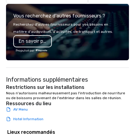
inspiration from the unique physical
landscape.
Vous recherchez d'autres fournisseurs ?
Recherchez d'autres fournisseurs pour vos besoins en
matière d'audiovisuel, d'activités, de transport et autres.
En savoir plus
Propulsé par
Informations supplémentaires
Restrictions sur les installations
Nous n'autorisons malheureusement pas l'introduction de nourriture 
ou de boissons provenant de l'extérieur dans les salles de réunion. 
Ressources du lieu
AV Menu
Hotel Information
Lieux recommandés