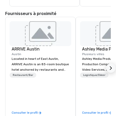
Fournisseurs à proximité
ARRIVE Austin
Ashley Media Pro
Austin
Plusieurs villes
Located in heart of East Austin,
Ashley Media Productio
ARRIVE Austin is an 83-room boutique
Production Company p
hotel anchored by restaurants and
Video Services, Event
bars that complement the Lone Star
Traditional Video Prod
Restaurant/Bar
Logistique/Décor
State’s food and drink epicenter. An
Event AV Services
architectural landmark with a
remarkable façade, the hotel’s guest
rooms feature distinctive design and
artwork – collages by Sarah Presson –
that pay tribute to the state’s
Consulter le profil
Consulter le profil
“cowboy mythology,” and take