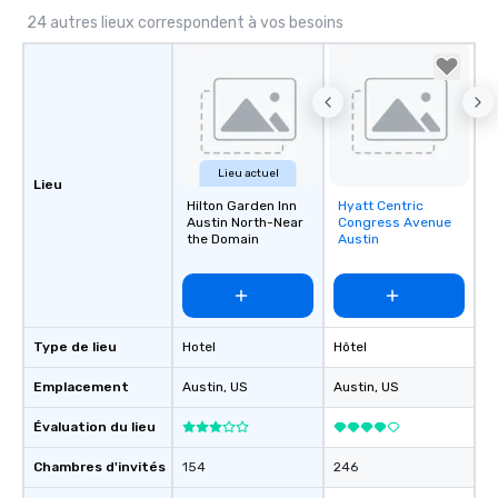
24 autres lieux correspondent à vos besoins
Lieu actuel
Lieu
Hilton Garden Inn
Hyatt Centric
Removed from
Austin North-Near
Congress Avenue
favorites
the Domain
Austin
Type de lieu
Hotel
Hôtel
Emplacement
Austin
, US
Austin
, US
Évaluation du lieu
Chambres d'invités
154
246