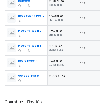
Ballroom
2 178 pi. ca.
12 pi.
66 x 33 pi. ca.
|
Reception / Pre-function Area
1 160 pi. ca.
12 pi.
40 x 29 pi. ca.
Meeting Room 2
693 pi. ca.
12 pi.
21 x 33 pi. ca.
Meeting Room 3
875 pi. ca.
12 pi.
25 x 35 pi. ca.
|
Board Room 1
630 pi. ca.
12 pi.
30 x 21 pi. ca.
Outdoor Patio
2 000 pi. ca.
-
-
Chambres d'invités