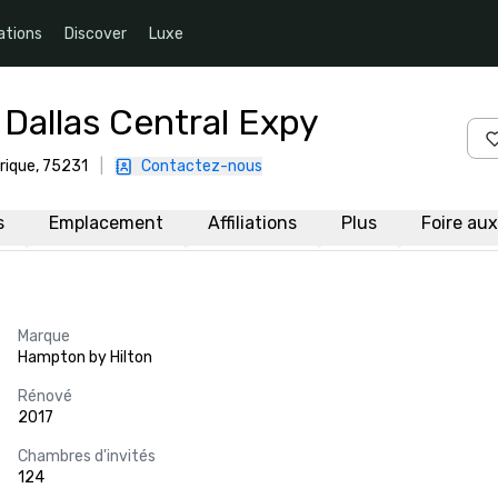
ations
Discover
Luxe
Dallas Central Expy
rique, 75231
|
Contactez-nous
s
Emplacement
Affiliations
Plus
Foire au
Marque
Hampton by Hilton
Rénové
2017
Chambres d'invités
124