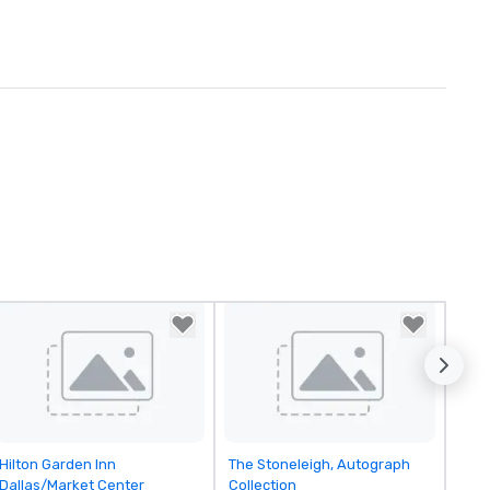
Removed from favorites
Removed from favorites
Hilton Garden Inn
The Stoneleigh, Autograph
Dallas/Market Center
Collection