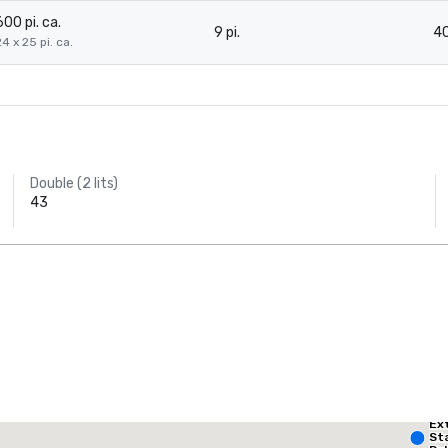
600 pi. ca.
9 pi.
4
24 x 25 pi. ca.
Double (2 lits)
43
AC Hotel Dallas
by the Galleria
Ex
The Highland Dallas, Curio Collection by Hilton
St