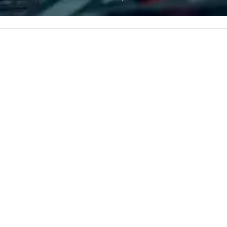
ues at each
most renowned and demanding
in
gle, and easily
corporate, cultural and
li
r is led by a
entertainment clients.
cr
e specializing in
roups with
 personalizes
with fun and
tion along the
taining activity
g experience
that are sure to
 to meeting
nferences to
ing planners
 group event
king Foodie
 group is assured
ng experience
r signature