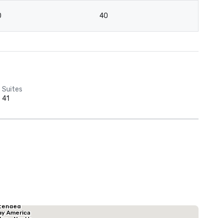
0
40
Suites
41
tended
La Quinta Inn & Suites by Wyndham Dallas North Central
Hotel Mocking
ay America