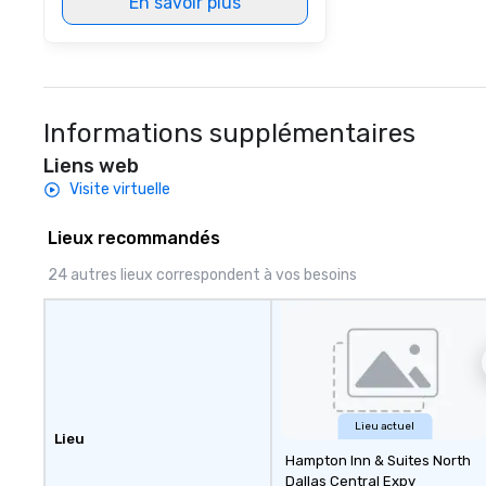
En savoir plus
dishes at each r
affordable tours 
person with tax 
included. The onl
included are drin
beverage packag
Informations supplémentaires
available, which 
Liens web
signature cocktai
stops. Build Your Network Our
Visite virtuelle
exclusive experi
ultimate networ
Lieux recommandés
opportunities. At 
24 autres lieux correspondent à vos besoins
down dinner, you’
engage the perso
right of you. Bec
take place at mul
restaurants, with
between, there a
opportunities to 
Lieu actuel
different people 
Lieu
down at each ve
Hampton Inn & Suites North
Dallas Central Expy
traverse along t