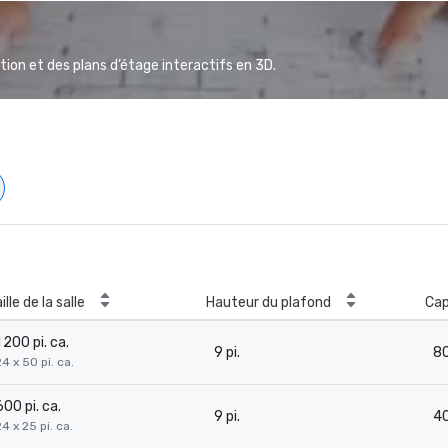
ion et des plans d’étage interactifs en 3D.
ille de la salle
Hauteur du plafond
Cap
1 200 pi. ca.
9 pi.
8
24 x 50 pi. ca.
600 pi. ca.
9 pi.
4
24 x 25 pi. ca.