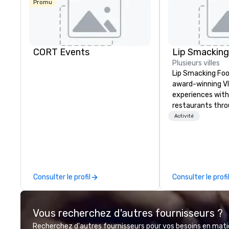
Promu
CORT Events
Plusieurs villes
Lip Smacking Foo
award-winning VI
experiences with 
restaurants thr
United States. C
Activité
daytime activity
around where gro
immediately to t
the house at th
after restaurant
Consulter le profil
Consulter le profi
parade of signat
craft cocktails a
with complete VIP
Vous recherchez d'autres fournisseurs ?
unique experienc
the opportunity t
Recherchez d'autres fournisseurs pour vos besoins en matièr