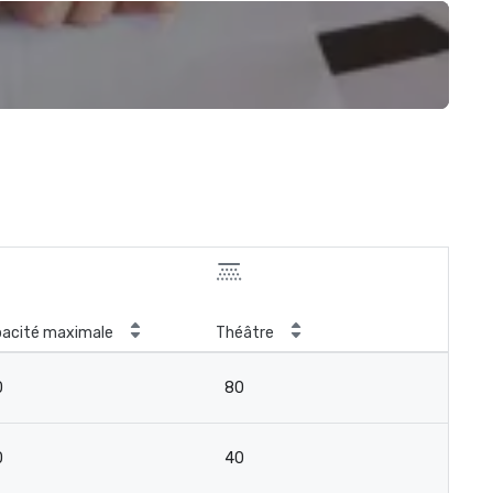
acité maximale
Théâtre
0
80
0
40