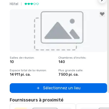
Hôtel
H
Removed from favorites
Salles de réunion
:
Chambres d'invités
:
S
10
140
Espace total de la réunion
:
Plus grande salle
:
E
14 911 pi. ca.
7 500 pi. ca.
1
Sélectionnez un lieu
Fournisseurs à proximité