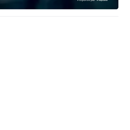
Propulsé par
dustries, Tallen brings visions to
experience to help you find a
fe and ensures every event
implement the right solutions
eates lasting impact.