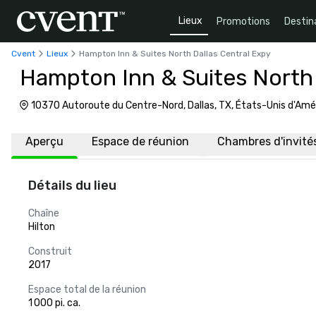
Lieux
Promotions
Destin
Cvent
Lieux
Hampton Inn & Suites North Dallas Central Expy
Hampton Inn & Suites North 
10370 Autoroute du Centre-Nord, Dallas, TX, États-Unis d'Amé
Aperçu
Espace de réunion
Chambres d'invité
Détails du lieu
Chaîne
Hilton
Construit
2017
Espace total de la réunion
1 000 pi. ca.