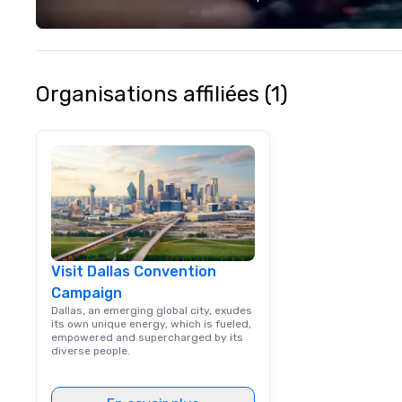
different colleag
venue to mix, min
network. Each tou
professional guid
escorting large g
Organisations affiliées (1)
utmost care, who
each experience 
engaging informa
way. Lip Smacking Foodie Tours
are both an enter
and unique dinin
melded into one, 
add new vitality
events, from co
Visit Dallas Convention
team building. All-Inclusive Group
Campaign
Dining When meet
book a corporate
Dallas, an emerging global city, exudes
its own unique energy, which is fueled,
through Lip Smac
empowered and supercharged by its
Tours, the entire
diverse people.
a top-notch dini
with three to fou