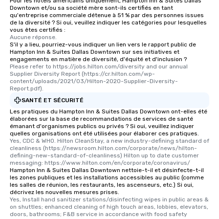
Pour les hôtels américains uniquement, Hampton Inn & Suites Dallas
Downtown et/ou sa société mère sont-ils certifiés en tant
qu'entreprise commerciale détenue à 51 % par des personnes issues
de la diversité ? Si oui, veuillez indiquer les catégories pour lesquelles
vous êtes certifiés :
Aucune réponse.
S'il y a lieu, pourriez-vous indiquer un lien vers le rapport public de
Hampton Inn & Suites Dallas Downtown sur ses initiatives et
engagements en matière de diversité, d'équité et d'inclusion ?
Please refer to https://jobs.hilton.com/diversity and our annual 
Supplier Diversity Report (https://cr.hilton.com/wp-
content/uploads/2021/03/Hilton-2020-Supplier-Diversity-
Report.pdf).
SANTÉ ET SÉCURITÉ
Les pratiques du Hampton Inn & Suites Dallas Downtown ont-elles été
élaborées sur la base de recommandations de services de santé
émanant d'organismes publics ou privés ? Si oui, veuillez indiquer
quelles organisations ont été utilisées pour élaborer ces pratiques.
Yes, CDC & WHO. Hilton CleanStay, a new industry-defining standard of 
cleanliness (https://newsroom.hilton.com/corporate/news/hilton-
defining-new-standard-of-cleanliness) Hilton up to date customer 
messaging: https://www.hilton.com/en/corporate/coronavirus/
Hampton Inn & Suites Dallas Downtown nettoie-t-il et désinfecte-t-il
les zones publiques et les installations accessibles au public (comme
les salles de réunion, les restaurants, les ascenseurs, etc.) Si oui,
décrivez les nouvelles mesures prises.
Yes, Install hand sanitizer stations/disinfecting wipes in public areas & 
on shuttles; enhanced cleaning of high touch areas, lobbies, elevators, 
doors, bathrooms; F&B service in accordance with food safety 