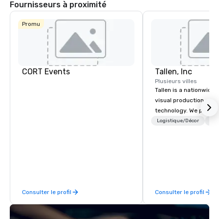
Fournisseurs à proximité
Promu
CORT Events
Tallen, Inc
Plusieurs villes
Tallen is a nationwide 
visual production and
technology. We provide
solutions — from crea
Logistique/Décor
Per
state-of-the-art equi
technical support — fo
meetings, and live even
With a dedicated team
to-coast network, we 
consistent, high-quali
Consulter le profil
Consulter le profil
while helping clients 
costs. Trusted by top 
across all industries, 