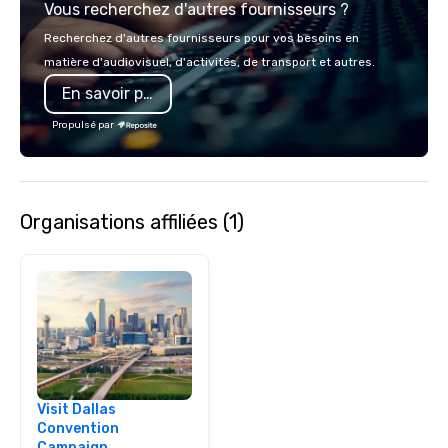
Vous recherchez d'autres fournisseurs ?
visions to life and en
event creates lasting 
Recherchez d'autres fournisseurs pour vos besoins en
matière d'audiovisuel, d'activités, de transport et autres.
En savoir plus
Propulsé par
Organisations affiliées (1)
Visit Dallas
Convention
Campaign