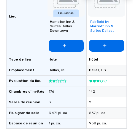
Lieu actuel
Lieu
Hampton Inn &
Fairfield by
Removed from
Suites Dallas
Marriott Inn &
favorites
Downtown
Suites Dallas
Downtown
Type de lieu
Hotel
Hôtel
Emplacement
Dallas
, US
Dallas
, US
Évaluation du lieu
Chambres d'invités
176
142
Salles de réunion
3
2
Plus grande salle
3 471 pi. ca.
537 pi. ca.
Espace de réunion
1 pi. ca.
938 pi. ca.