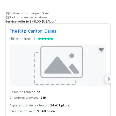
Distance from airport 9 mi
Parking dans les environs
Service voiturier
(
45,00 $US
/
jour
)
The Ritz-Carlton, Dallas
Sher
Hôtel de luxe
Hôtel
Removed from favorites
Rem
Salles de réunion
:
13
Salles
Chambres d'invités
:
218
Chamb
Espace total de la réunion
:
24 612 pi. ca.
Espace
Plus grande salle
:
9 548 pi. ca.
Plus g