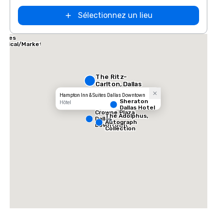
Sélectionnez un lieu
allas Marriott
uites
edical/Market
enter
The Ritz-
Carlton, Dallas
Hampton Inn & Suites Dallas Downtown
Sheraton
Hôtel
Dallas Hotel
Crowne Plaza
The Adolphus,
Dallas
Autograph
Downtown
Collection