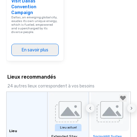
Visit Dallas
Convention
Campaign
Dallas, an emerging global city,
exudes its own unique energy,
which is fueled, empowered
and supercharged by its
diverse people.
En savoir plus
Lieux recommandés
24 autres lieux correspondent à vos besoins
Lieu actuel
Lieu
Extended Stay
SpringHill Suites
Removed from