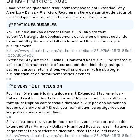
Dallas - Frankford Road
Découvrez les questions fréquemment posées par Extended Stay
America - Dallas - Frankford Road en matière de santé et de sécurité,
de développement durable et de diversité et d'inclusion.
PRATIQUES DURABLES
Veuillez indiquer vos commentaires ou un lien vers tout
objectif/stratégie de développement durable ou d'impact social de
Extended Stay America - Dallas - Frankford Road communiqué
publiquement.
https://www.aboutstay.com/static-files/46bac423-97b6-45f3-85c4-
f0667d054e08
Extended Stay America - Dallas - Frankford Road a-t-il une stratégie
axée sur l'élimination et le détournement des déchets (plastiques,
papiers, cartons, etc.) ? Si oui, veuillez préciser votre stratégie
d'élimination et de détournement des déchets.
No
DIVERSITÉ ET INCLUSION
Pour les hôtels américains uniquement, Extended Stay America -
Dallas - Frankford Road et/ou sa société mère sont-ils certifiés en
tant qu'entreprise commerciale détenue à 51 % par des personnes
issues de la diversité ? Si oui, veuillez indiquer les catégories pour
lesquelles vous êtes certifiés :
NA
S'il y a lieu, pourriez-vous indiquer un lien vers le rapport public de
Extended Stay America - Dallas - Frankford Road sur ses initiatives et
engagements en matière de diversité, d'équité et d'inclusion ?
https://www.aboutstay.com/static-files/46bac423-97b6-45f3-85c4-