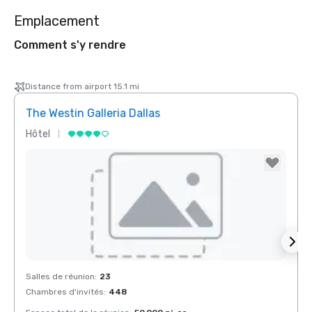
Emplacement
Comment s'y rendre
Distance from airport 15.1 mi
The Westin Galleria Dallas
Hyatt
Hôtel
Hôtel
Removed from favorites
Rem
Salles de réunion
:
23
Salles
Chambres d'invités
:
448
Chamb