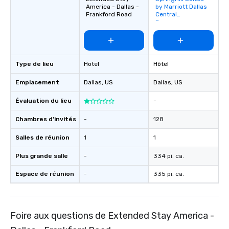
America - Dallas -
by Marriott Dallas
favorites
Frankford Road
Central
Expressway
Type de lieu
Hotel
Hôtel
Emplacement
Dallas
, US
Dallas
, US
Évaluation du lieu
-
Chambres d'invités
-
128
Salles de réunion
1
1
Plus grande salle
-
334 pi. ca.
Espace de réunion
-
335 pi. ca.
Foire aux questions de Extended Stay America -