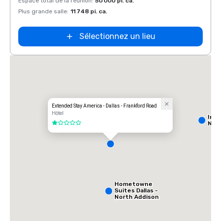
Espace total de la réunion
:
50 000 pi. ca.
Espace
Plus grande salle
:
11 748 pi. ca.
Plus g
Sélectionnez un lieu
Extended Stay America - Dallas - Frankford Road
Hôtel
Int
Nort
1 sur 5
Hometowne
Suites Dallas -
North Addison
Tollway