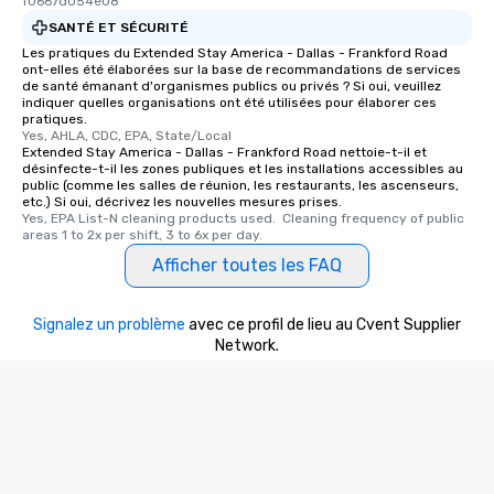
f0667d054e08
SANTÉ ET SÉCURITÉ
Les pratiques du Extended Stay America - Dallas - Frankford Road
ont-elles été élaborées sur la base de recommandations de services
de santé émanant d'organismes publics ou privés ? Si oui, veuillez
indiquer quelles organisations ont été utilisées pour élaborer ces
pratiques.
Yes, AHLA, CDC, EPA, State/Local
Extended Stay America - Dallas - Frankford Road nettoie-t-il et
désinfecte-t-il les zones publiques et les installations accessibles au
public (comme les salles de réunion, les restaurants, les ascenseurs,
etc.) Si oui, décrivez les nouvelles mesures prises.
Yes, EPA List-N cleaning products used.  Cleaning frequency of public 
areas 1 to 2x per shift, 3 to 6x per day.
Afficher toutes les FAQ
Signalez un problème
avec ce profil de lieu au Cvent Supplier
Network.