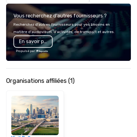
printing and framing s
allowing clients to disp
Vous recherchez d'autres fournisseurs ?
images in a variety of
Christie's Photographic
Recherchez d'autres fournisseurs pour vos besoins en
committed to deliverin
matière d'audiovisuel, d'activités, de transport et autres.
images and exception
En savoir plus
service, and they hav
positive reviews from 
Propulsé par
clients.
Organisations affiliées (1)