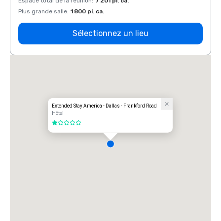
Espace total de la réunion
:
7 201 pi. ca.
Espace
Plus grande salle
:
1 800 pi. ca.
Plus g
Sélectionnez un lieu
Extended Stay America - Dallas - Frankford Road
Hôtel
1 sur 5