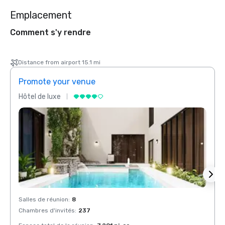
Emplacement
Comment s'y rendre
Distance from airport 15.1 mi
Promote your venue
Prom
Hôtel de luxe
Hôtel
Salles de réunion
:
8
Salles
Chambres d'invités
:
237
Chamb