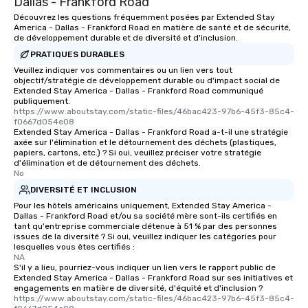
Dallas - Frankford Road
Découvrez les questions fréquemment posées par Extended Stay
America - Dallas - Frankford Road en matière de santé et de sécurité,
de développement durable et de diversité et d'inclusion.
PRATIQUES DURABLES
Veuillez indiquer vos commentaires ou un lien vers tout
objectif/stratégie de développement durable ou d'impact social de
Extended Stay America - Dallas - Frankford Road communiqué
publiquement.
https://www.aboutstay.com/static-files/46bac423-97b6-45f3-85c4-
f0667d054e08
Extended Stay America - Dallas - Frankford Road a-t-il une stratégie
axée sur l'élimination et le détournement des déchets (plastiques,
papiers, cartons, etc.) ? Si oui, veuillez préciser votre stratégie
d'élimination et de détournement des déchets.
No
DIVERSITÉ ET INCLUSION
Pour les hôtels américains uniquement, Extended Stay America -
Dallas - Frankford Road et/ou sa société mère sont-ils certifiés en
tant qu'entreprise commerciale détenue à 51 % par des personnes
issues de la diversité ? Si oui, veuillez indiquer les catégories pour
lesquelles vous êtes certifiés :
NA
S'il y a lieu, pourriez-vous indiquer un lien vers le rapport public de
Extended Stay America - Dallas - Frankford Road sur ses initiatives et
engagements en matière de diversité, d'équité et d'inclusion ?
https://www.aboutstay.com/static-files/46bac423-97b6-45f3-85c4-