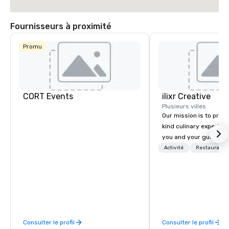
Fournisseurs à proximité
Promu
CORT Events
ilixr Creative
Plusieurs villes
Our mission is to prov
kind culinary experien
you and your guests wi
memories and satiated
Activité
Restauratio
detail is meticulously 
our commitment to hosp
over 40 years of expe
in some of the world'
acclaimed restaurants,
of excellence rarely fo
Consulter le profil
Consulter le profil
catering industry.