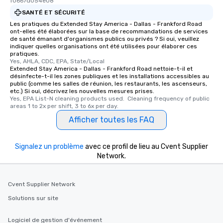
f0667d054e08
SANTÉ ET SÉCURITÉ
Les pratiques du Extended Stay America - Dallas - Frankford Road
ont-elles été élaborées sur la base de recommandations de services
de santé émanant d'organismes publics ou privés ? Si oui, veuillez
indiquer quelles organisations ont été utilisées pour élaborer ces
pratiques.
Yes, AHLA, CDC, EPA, State/Local
Extended Stay America - Dallas - Frankford Road nettoie-t-il et
désinfecte-t-il les zones publiques et les installations accessibles au
public (comme les salles de réunion, les restaurants, les ascenseurs,
etc.) Si oui, décrivez les nouvelles mesures prises.
Yes, EPA List-N cleaning products used.  Cleaning frequency of public 
areas 1 to 2x per shift, 3 to 6x per day.
Afficher toutes les FAQ
Signalez un problème
avec ce profil de lieu au Cvent Supplier
Network.
Cvent Supplier Network
Solutions sur site
Logiciel de gestion d'événement