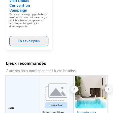
Visit Dallas
Convention
Campaign
Dallas, an emerging global city,
exudes its own unique energy,
which is fueled, empowered
and supercharged by its
diverse people.
En savoir plus
Lieux recommandés
2 autres lieux correspondent à vos besoins
Lieu actuel
Lieu
Extended Stay
Promote your