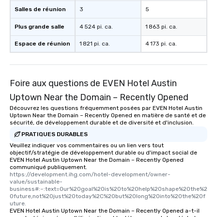
Salles de réunion
3
5
Plus grande salle
4 524 pi. ca.
1 863 pi. ca.
Espace de réunion
1 821 pi. ca.
4 173 pi. ca.
Foire aux questions de EVEN Hotel Austin
Uptown Near the Domain – Recently Opened
Découvrez les questions fréquemment posées par EVEN Hotel Austin
Uptown Near the Domain – Recently Opened en matière de santé et de
sécurité, de développement durable et de diversité et d'inclusion.
PRATIQUES DURABLES
Veuillez indiquer vos commentaires ou un lien vers tout
objectif/stratégie de développement durable ou d'impact social de
EVEN Hotel Austin Uptown Near the Domain – Recently Opened
communiqué publiquement.
https://development.ihg.com/hotel-development/owner-
value/sustainable-
business#:~:text=Our%20goal%20is%20to%20help%20shape%20the%2
0future,not%20just%20today%2C%20but%20long%20into%20the%20f
uture.
EVEN Hotel Austin Uptown Near the Domain – Recently Opened a-t-il