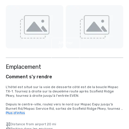
Afficher
7
autres
Emplacement
Comment s'y rendre
L'hôtel est situé sur la voie de desserte côté est de la boucle Mopac 
TX-1. Tournez à droite sur la deuxième route après Scofield Ridge 
Pkwy, tournez à droite jusqu'à l'entrée EVEN. 

Depuis le centre-ville, roulez vers le nord sur Mopac Expy jusqu'à 
Burnet Rd/Mopac Service Rd, sortez de Scofield Ridge Pkwy, tournez à 
droite sur la deuxième route après Scofield Ridge Pkwy, tournez à 
Plus d'infos
droite jusqu'à l'entrée EVEN. 

Distance from airport 20 mi
De l'aéroport TX-71 W à l'US-183N en direction du TX-1 Loop/Mopac. 
Parking dans les environs