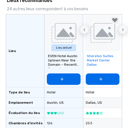
Lieux recommandés
24 autres lieux correspondent à vos besoins
Lieu actuel
Lieu
EVEN Hotel Austin
Sheraton Suites
Removed from
Uptown Near the
Market Center
favorites
Domain – Recently
Dallas
Opened
Type de lieu
Hotel
Hôtel
Emplacement
Austin
, US
Dallas
, US
Évaluation du lieu
Chambres d'invités
126
253