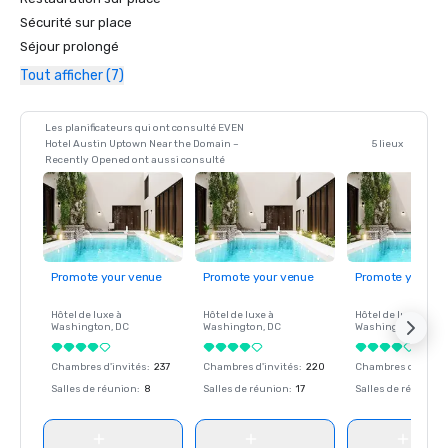
Sécurité sur place
Séjour prolongé
Tout afficher (7)
Les planificateurs qui ont consulté EVEN
Hotel Austin Uptown Near the Domain –
5 lieux
Recently Opened ont aussi consulté
Promote your venue
Promote your venue
Promote your ve
Hôtel de luxe à
Hôtel de luxe à
Hôtel de luxe à
Washington
, DC
Washington
, DC
Washington
, DC
Chambres d'invités
:
237
Chambres d'invités
:
220
Chambres d'invité
Salles de réunion
:
8
Salles de réunion
:
17
Salles de réunion
: