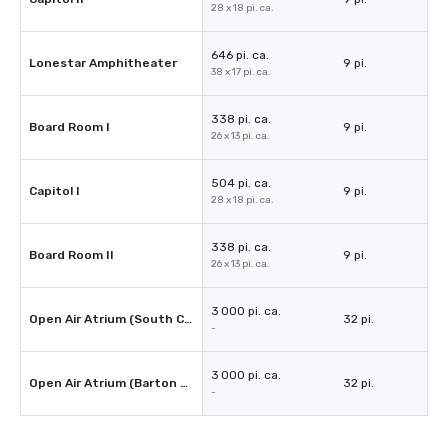
28 x 18 pi. ca.
646 pi. ca.
Lonestar Amphitheater
9 pi.
38 x 17 pi. ca.
338 pi. ca.
Board Room I
9 pi.
26 x 13 pi. ca.
504 pi. ca.
Capitol I
9 pi.
28 x 18 pi. ca.
338 pi. ca.
Board Room II
9 pi.
26 x 13 pi. ca.
3 000 pi. ca.
Open Air Atrium (South Congress)
32 pi.
-
3 000 pi. ca.
Open Air Atrium (Barton Springs)
32 pi.
-