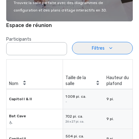
Trouvez la salle parfaite avec des diagrammes de
configuration et des plans d’étage interactifs en 3D.
Espace de réunion
Participants
Filtres
Taille de la
Hauteur du
Nom
salle
plafond
1 008 pi. ca.
Capitol I & II
9 pi.
-
Bat Cave
702 pi. ca.
9 pi.
26 x 27 pi. ca.
504 pi. ca.
Capitol II
9 pi.