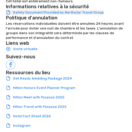
Cet hôtel est entièrement non-fumeurs.
couples throughout our communities.
Informations relatives à la sécurité
We’re huge fans of socials and
Safety Document Provided by Northstar Travel Group
celebrations where people share
Politique d'annulation
laughter and find joy. From birthdays,
Les réservations individuelles doivent être annulées 24 heures avant 
to anniversaries, to graduations and
l'arrivée pour éviter une nuit de chambre et les taxes. L'annulation de 
more, Premiere will bring the basics
groupe dans son intégralité sera déterminée par les clauses de 
performance et d'annulation du contrat.
you need to the party, and provide the
Liens web
‘frills’ you want to help realize your
Visite virtuelle
event dreams. If on the other hand,
Suivez-nous
you’re wanting to ‘get down to
business’, we can handle your wants
and needs equally well. We’re in
Ressources du lieu
business too, and we know you’re
Get Ready Wedding Package 2024
looking for the best rental and event
Hilton Honors Event Planner Program
value, and we’re proud to say that
Premiere is that best-value option. At
Hilton Meet with Purpose 2025
Premiere, our industry experience,
Hilton Travel with Purpose 2025
proven expertise, rental product
offerings, and friendly, helpful support
Hotel Fact Sheet 2026
makes life easier for event planners,
meeting planners and destination
Instagram
management companies. We respect