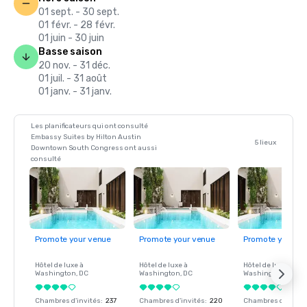
01 sept. - 30 sept.
01 févr. - 28 févr.
01 juin - 30 juin
Basse saison
20 nov. - 31 déc.
01 juil. - 31 août
01 janv. - 31 janv.
Les planificateurs qui ont consulté
Embassy Suites by Hilton Austin
5 lieux
Downtown South Congress ont aussi
consulté
Promote your venue
Promote your venue
Promote your ve
Hôtel de luxe à
Hôtel de luxe à
Hôtel de luxe à
Washington
, DC
Washington
, DC
Washington
, DC
Chambres d'invités
:
237
Chambres d'invités
:
220
Chambres d'invité