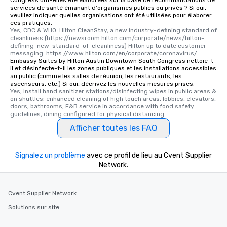
Congress ont-elles été élaborées sur la base de recommandations de
services de santé émanant d'organismes publics ou privés ? Si oui,
veuillez indiquer quelles organisations ont été utilisées pour élaborer
ces pratiques.
Yes, CDC & WHO. Hilton CleanStay, a new industry-defining standard of 
cleanliness (https://newsroom.hilton.com/corporate/news/hilton-
defining-new-standard-of-cleanliness) Hilton up to date customer 
messaging: https://www.hilton.com/en/corporate/coronavirus/
Embassy Suites by Hilton Austin Downtown South Congress nettoie-t-
il et désinfecte-t-il les zones publiques et les installations accessibles
au public (comme les salles de réunion, les restaurants, les
ascenseurs, etc.) Si oui, décrivez les nouvelles mesures prises.
Yes, Install hand sanitizer stations/disinfecting wipes in public areas & 
on shuttles; enhanced cleaning of high touch areas, lobbies, elevators, 
doors, bathrooms; F&B service in accordance with food safety 
guidelines, dining configured for physical distancing
Afficher toutes les FAQ
Signalez un problème
avec ce profil de lieu au Cvent Supplier
Network.
Cvent Supplier Network
Solutions sur site