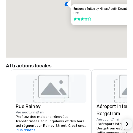
Embassy Suites by Hilton Austin Downtown
Hôtel
3 sur 5
Attractions locales
Rue Rainey
Aéroport interna
Vie nocturne
1 mi
Bergstrom
Profitez des maisons rénovées 
Aéroport
7 mi
transformées en bungalows et des bars 
L'aéroport internatio
qui règnent sur Rainey Street. C'est une 
Bergstrom est le deu
destination idéale de jour comme de nuit 
Plus d'infos
taille moyenne qui co