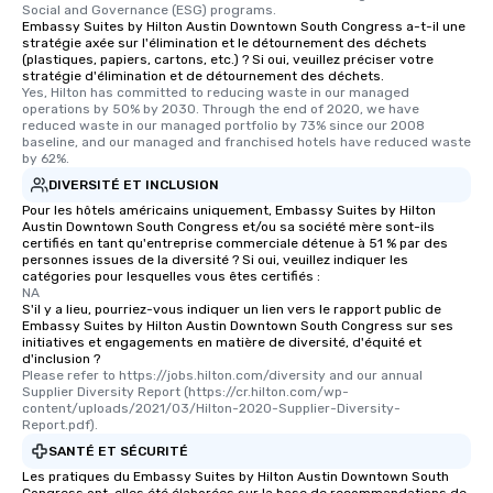
Social and Governance (ESG) programs.
Embassy Suites by Hilton Austin Downtown South Congress a-t-il une
stratégie axée sur l'élimination et le détournement des déchets
(plastiques, papiers, cartons, etc.) ? Si oui, veuillez préciser votre
stratégie d'élimination et de détournement des déchets.
Yes, Hilton has committed to reducing waste in our managed 
operations by 50% by 2030. Through the end of 2020, we have 
reduced waste in our managed portfolio by 73% since our 2008 
baseline, and our managed and franchised hotels have reduced waste 
by 62%.
DIVERSITÉ ET INCLUSION
Pour les hôtels américains uniquement, Embassy Suites by Hilton
Austin Downtown South Congress et/ou sa société mère sont-ils
certifiés en tant qu'entreprise commerciale détenue à 51 % par des
personnes issues de la diversité ? Si oui, veuillez indiquer les
catégories pour lesquelles vous êtes certifiés :
NA
S'il y a lieu, pourriez-vous indiquer un lien vers le rapport public de
Embassy Suites by Hilton Austin Downtown South Congress sur ses
initiatives et engagements en matière de diversité, d'équité et
d'inclusion ?
Please refer to https://jobs.hilton.com/diversity and our annual 
Supplier Diversity Report (https://cr.hilton.com/wp-
content/uploads/2021/03/Hilton-2020-Supplier-Diversity-
Report.pdf).
SANTÉ ET SÉCURITÉ
Les pratiques du Embassy Suites by Hilton Austin Downtown South