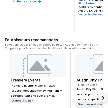
pour des cocktails, des restaurants 
Visiter le site web
la plus rapide aux Ét
Plus d'infos
assis et des parcs de food trucks.
Bergstrom est égale
3600 Presidential Bo
économique dans le c
Austin, TX, US 78719
fournissant plus de 7
Visiter le site web
directs et indirects d
centre du Texas. Son r
de la musique, de l'ar
clientèle locaux a val
Bergstrom la reconna
notamment la deuxiè
Fournisseurs recommandés
meilleur aéroport amé
Fodor Travel Awards 
Sélectionnés par Embassy Suites by Hilton Austin Downtown South 
Congress pour leur service fiable et leur collaboration sans faille.
Premiere Events
Austin City Phot
Plusieurs villes
Premiere Events is one of Texas’
Austin City Photo Booth 
largest independently owned, family
service, photo and vid
operated tent and event rental
company, specializing 
companies. With 4 ideally located
Logistique/Décor
of all occasions inclu
Divertissement sous cont
central Texas showrooms, whichever