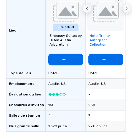
Lieu actuel
Lieu
Embassy Suites by
Hotel Trinity,
Removed from
Hilton Austin
Autograph
favorites
Arboretum
Collection
Type de lieu
Hotel
Hôtel
Emplacement
Austin
, US
Austin
, US
Évaluation du lieu
-
Chambres d'invités
150
258
Salles de réunion
4
7
Plus grande salle
1 320 pi. ca.
2 689 pi. ca.