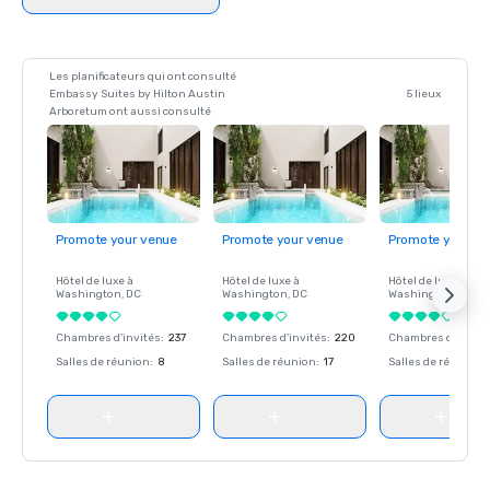
Les planificateurs qui ont consulté
Embassy Suites by Hilton Austin
5 lieux
Arboretum ont aussi consulté
Promote your venue
Promote your venue
Promote your ve
Hôtel de luxe à
Hôtel de luxe à
Hôtel de luxe à
Washington
, DC
Washington
, DC
Washington
, DC
Chambres d'invités
:
237
Chambres d'invités
:
220
Chambres d'invité
Salles de réunion
:
8
Salles de réunion
:
17
Salles de réunion
: