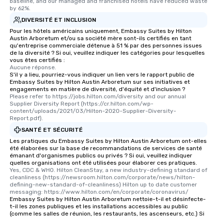
baseline, and our managed and franchised hotels have reduced waste 
by 62%.
DIVERSITÉ ET INCLUSION
Pour les hôtels américains uniquement, Embassy Suites by Hilton
Austin Arboretum et/ou sa société mère sont-ils certifiés en tant
qu'entreprise commerciale détenue à 51 % par des personnes issues
de la diversité ? Si oui, veuillez indiquer les catégories pour lesquelles
vous êtes certifiés :
Aucune réponse.
S'il y a lieu, pourriez-vous indiquer un lien vers le rapport public de
Embassy Suites by Hilton Austin Arboretum sur ses initiatives et
engagements en matière de diversité, d'équité et d'inclusion ?
Please refer to https://jobs.hilton.com/diversity and our annual 
Supplier Diversity Report (https://cr.hilton.com/wp-
content/uploads/2021/03/Hilton-2020-Supplier-Diversity-
Report.pdf).
SANTÉ ET SÉCURITÉ
Les pratiques du Embassy Suites by Hilton Austin Arboretum ont-elles
été élaborées sur la base de recommandations de services de santé
émanant d'organismes publics ou privés ? Si oui, veuillez indiquer
quelles organisations ont été utilisées pour élaborer ces pratiques.
Yes, CDC & WHO. Hilton CleanStay, a new industry-defining standard of 
cleanliness (https://newsroom.hilton.com/corporate/news/hilton-
defining-new-standard-of-cleanliness) Hilton up to date customer 
messaging: https://www.hilton.com/en/corporate/coronavirus/
Embassy Suites by Hilton Austin Arboretum nettoie-t-il et désinfecte-
t-il les zones publiques et les installations accessibles au public
(comme les salles de réunion, les restaurants, les ascenseurs, etc.) Si