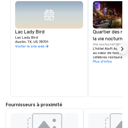
Lac Lady Bird
Quartier des res
Lac Lady Bird
la vie nocturne 
Austin, TX, US 78701
Vie nocturne
1 bloc
Visiter le site web
L'hôtel Aloft Austin 
au cœur de tout cela,
célèbres restaurants e
nocturne d'Austin, sur
Plus d'infos
Fournisseurs à proximité