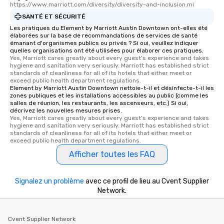
https://www.marriott.com/diversity/diversity-and-inclusion.mi
SANTÉ ET SÉCURITÉ
Les pratiques du Element by Marriott Austin Downtown ont-elles été
élaborées sur la base de recommandations de services de santé
émanant d'organismes publics ou privés ? Si oui, veuillez indiquer
quelles organisations ont été utilisées pour élaborer ces pratiques.
Yes, Marriott cares greatly about every guest's experience and takes 
hygiene and sanitation very seriously. Marriott has established strict 
standards of cleanliness for all of its hotels that either meet or 
exceed public health department regulations. 
Element by Marriott Austin Downtown nettoie-t-il et désinfecte-t-il les
zones publiques et les installations accessibles au public (comme les
salles de réunion, les restaurants, les ascenseurs, etc.) Si oui,
décrivez les nouvelles mesures prises.
Yes, Marriott cares greatly about every guest's experience and takes 
hygiene and sanitation very seriously. Marriott has established strict 
standards of cleanliness for all of its hotels that either meet or 
exceed public health department regulations. 
Afficher toutes les FAQ
Signalez un problème
avec ce profil de lieu au Cvent Supplier
Network.
Cvent Supplier Network