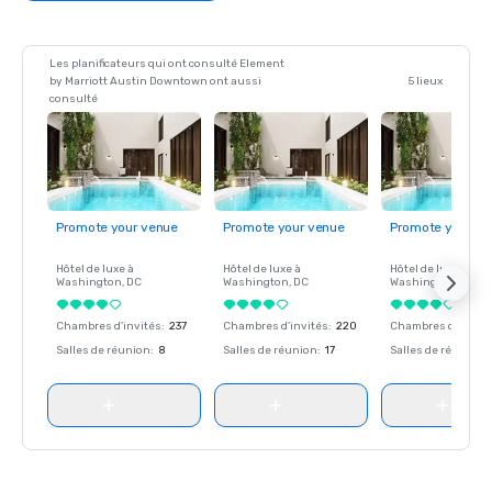
Les planificateurs qui ont consulté Element
by Marriott Austin Downtown ont aussi
5 lieux
consulté
Promote your venue
Promote your venue
Promote your ve
Hôtel de luxe à
Hôtel de luxe à
Hôtel de luxe à
Washington
, DC
Washington
, DC
Washington
, DC
Chambres d'invités
:
237
Chambres d'invités
:
220
Chambres d'invité
Salles de réunion
:
8
Salles de réunion
:
17
Salles de réunion
: