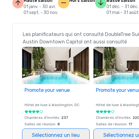
Haute saison
Hors saison
Basse saison
01 janv. - 30 avr.
01 déc. - 31 déc.
01 sept. - 30 nov.
01 mai - 31 août
Les planificateurs qui ont consulté DoubleTree Sui
Austin Downtown Capitol ont aussi consulté
Promote your venue
Promote your venu
Hôtel de luxe à
Washington
, DC
Hôtel de luxe à
Washing
Chambres d'invités
:
237
Chambres d'invités
:
22
Salles de réunion
:
8
Salles de réunion
:
17
Sélectionnez un lieu
Sélectionnez u