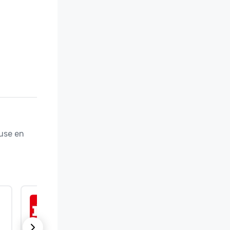
use en 
ISO 9001:2015