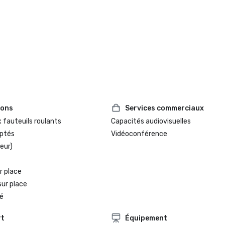
ions
Services commerciaux
 fauteuils roulants
Capacités audiovisuelles
ptés
Vidéoconférence
eur)
r place
sur place
é
rt
Équipement