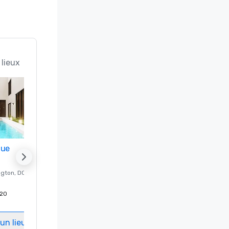
 lieux
nue
Promote your venue
ngton
, DC
Hôtel de luxe à
Washington
, DC
20
Chambres d'invités
:
237
Salles de réunion
:
8
un lieu
Sélectionnez un lieu