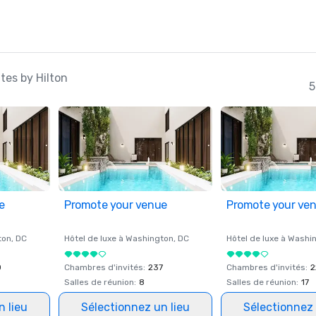
tes by Hilton
5
e
Promote your venue
Promote your ve
ton
, DC
Hôtel de luxe à
Washington
, DC
Hôtel de luxe à
Washi
0
Chambres d'invités
:
237
Chambres d'invités
:
2
Salles de réunion
:
8
Salles de réunion
:
17
n lieu
Sélectionnez un lieu
Sélectionnez 