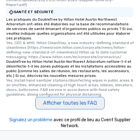
Report.pdf).
SANTÉ ET SÉCURITÉ
Les pratiques du DoubleTree by Hilton Hotel Austin Northwest
Arboretum ont-elles été élaborées sur la base de recommandations
de services de santé émanant d'organismes publics ou privés ? Si oui,
veuillez indiquer quelles organisations ont été utilisées pour élaborer
ces pratiques.
Yes, CDC & WHO. Hilton CleanStay, a new industry-defining standard of 
cleanliness (https://newsroom.hilton.com/corporate/news/hilton-
defining-new-standard-of-cleanliness) Hilton up to date customer 
messaging: https://www.hilton.com/en/corporate/coronavirus/
DoubleTree by Hilton Hotel Austin Northwest Arboretum nettoie-t-il et
désinfecte-t-il les zones publiques et les installations accessibles au
public (comme les salles de réunion, les restaurants, les ascenseurs,
etc.) Si oui, décrivez les nouvelles mesures prises.
Yes, Install hand sanitizer stations/disinfecting wipes in public areas & 
on shuttles; enhanced cleaning of high touch areas, lobbies, elevators, 
doors, bathrooms; F&B service in accordance with food safety 
guidelines, dining configured for physical distancing
Afficher toutes les FAQ
Signalez un problème
avec ce profil de lieu au Cvent Supplier
Network.