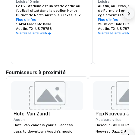
Loisirs
10 min
Loisirs
Le Q2 Stadium est un stade dédié au 
Austin, au Texas, ber
football situé dans la section North 
de Formule 1 en Améri
Burnet de North Austin, au Texas, aux 
également K1 Speed, 
États-Unis. C'est le domicile de l'Austin 
Plus d'infos
expérience de karting
Plus d'infos
FC, une équipe de la Major League 
10414 Place Mc Kalla
Unis ! Si vous voulez
2500 cm Hale Cut,
Soccer qui a commencé à jouer en 2021.
Austin, TX, US 78758
de F1 par vous-même,
Austin, TX, US 78758
magasin K1 Speed à av
Visiter le site web
Visiter le site web
dans le magnifique Ét
Speed Austin, est fait
proposons des course
salle de classe mondi
les besoins en adrén
de sport automobile i
occasionnels ; nos ka
20 ch de style europé
Fournisseurs à proximité
courses entre amis et
véritable plaisir, et fo
Speed une expérience 
pistes de karting inté
les plus grandes du p
expérience vraiment u
objectif n'est pas seu
gens des courses rou
authentiques et palpi
Hotel Van Zandt
nous efforçons égale
atmosphère qui ne soi
Austin
Plusieurs villes
excitante que les cour
Hotel Van Zandt is your all-access
Based in SOUTHERN CA
presque ! Les pilotes 
pass to downtown Austin’s music
Nouveau Jazz Entertai
l'expérience de force