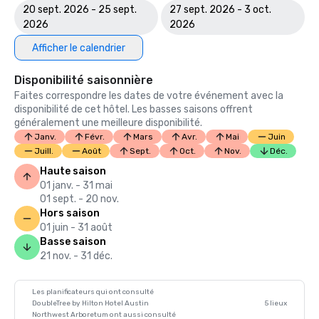
20 sept. 2026 - 25 sept.
27 sept. 2026 - 3 oct.
2026
2026
Afficher le calendrier
Disponibilité saisonnière
Faites correspondre les dates de votre événement avec la
disponibilité de cet hôtel. Les basses saisons offrent
généralement une meilleure disponibilité.
Janv.
Févr.
Mars
Avr.
Mai
Juin
Juill.
Août
Sept.
Oct.
Nov.
Déc.
Haute saison
01 janv. - 31 mai
01 sept. - 20 nov.
Hors saison
01 juin - 31 août
Basse saison
21 nov. - 31 déc.
Les planificateurs qui ont consulté
DoubleTree by Hilton Hotel Austin
5 lieux
Northwest Arboretum ont aussi consulté