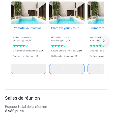
Promote your venue
Promote your venue
Promote your ve
Hôtel de luxe à
Hôtel de luxe à
Hôtel de luxe à
Washington
, DC
Washington
, DC
Washington
, DC
Chambres d'invités
:
237
Chambres d'invités
:
220
Chambres d'invité
Salles de réunion
:
8
Salles de réunion
:
17
Salles de réunion
:
Salles de réunion
Espace total de la réunion
6 660 pi. ca.