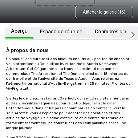
Afficher la galerie (15)
Aperçu
Espace de réunion
Chambres d'invité
À propos de nous
Un accueil chaleureux et des biscuits chauds aux pépites de chocolat 
vous attendent au DoubleTree by Hilton Hotel Austin Northwest 
Arboretum. Cet élégant hôtel se trouve à proximité des centres 
commerciaux The Arboretum et The Domain, ainsi qu'à 15 minutes du 
centre-ville et de l'université du Texas à Austin. Vous rejoindrez 
l'aéroport international d'Austin-Bergstrom en 25 minutes. Profitez du 
Wi-Fi gratuit.

Visitez le délicieux restaurant Overlook, qui sert des plats américains 
et des spécialités régionales pour le petit-déjeuner et le dîner. 
Détendez-vous dans notre passionnant bar-salon central ouvert le 
soir. Arrêtez-vous à l'épicerie pour acheter des collations et des 
articles de voyage. La piscine extérieure et le centre de remise en 
forme entièrement équipé constituent des lieux paisibles après une 
longue journée.

Avec 7 000 pieds carrés d'espace événementiel modulable pouvant 