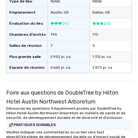
Type de lieu
Hotel
Hôtel
the night. ► Pop Nouveau has
decades of experience
Emplacement
Austin
, US
Dallas
, US
weddings all over the 
Évaluation du lieu
ready to provide you w
soundtrack to enhanc
Chambres d'invités
194
170
of your special day! F
mood for your "I do" m
Salles de réunion
7
5
creating a swinging vib
Plus grande salle
2 952 pi. ca.
1 312 pi. ca.
hour, to providing som
for dinner which lead r
Espace de réunion
6 660 pi. ca.
2 873 pi. ca.
unforgettable all night
Pop Nouveau will be th
of the way to make pl
wedding day a breeze
Foire aux questions de DoubleTree by Hilton
options available for 
Hotel Austin Northwest Arboretum
and every budget.
Découvrez les questions fréquemment posées par DoubleTree by
Hilton Hotel Austin Northwest Arboretum en matière de santé et de
sécurité, de développement durable et de diversité et d'inclusion.
PRATIQUES DURABLES
Veuillez indiquer vos commentaires ou un lien vers tout
objectif/stratégie de développement durable ou d'impact social de