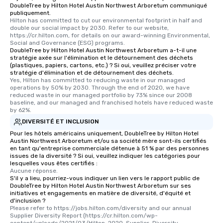
DoubleTree by Hilton Hotel Austin Northwest Arboretum communiqué
publiquement.
Hilton has committed to cut our environmental footprint in half and 
double our social impact by 2030. Refer to our website, 
https://cr.hilton.com, for details on our award-winning Environmental, 
Social and Governance (ESG) programs.
DoubleTree by Hilton Hotel Austin Northwest Arboretum a-t-il une
stratégie axée sur l'élimination et le détournement des déchets
(plastiques, papiers, cartons, etc.) ? Si oui, veuillez préciser votre
stratégie d'élimination et de détournement des déchets.
Yes, Hilton has committed to reducing waste in our managed 
operations by 50% by 2030. Through the end of 2020, we have 
reduced waste in our managed portfolio by 73% since our 2008 
baseline, and our managed and franchised hotels have reduced waste 
by 62%.
DIVERSITÉ ET INCLUSION
Pour les hôtels américains uniquement, DoubleTree by Hilton Hotel
Austin Northwest Arboretum et/ou sa société mère sont-ils certifiés
en tant qu'entreprise commerciale détenue à 51 % par des personnes
issues de la diversité ? Si oui, veuillez indiquer les catégories pour
lesquelles vous êtes certifiés :
Aucune réponse.
S'il y a lieu, pourriez-vous indiquer un lien vers le rapport public de
DoubleTree by Hilton Hotel Austin Northwest Arboretum sur ses
initiatives et engagements en matière de diversité, d'équité et
d'inclusion ?
Please refer to https://jobs.hilton.com/diversity and our annual 
Supplier Diversity Report (https://cr.hilton.com/wp-
content/uploads/2021/03/Hilton-2020-Supplier-Diversity-