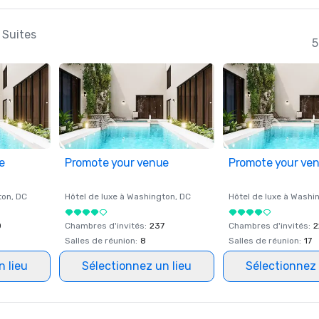
 Suites
5
e
Promote your venue
Promote your ve
ton
, DC
Hôtel de luxe à
Washington
, DC
Hôtel de luxe à
Washi
0
Chambres d'invités
:
237
Chambres d'invités
:
2
Salles de réunion
:
8
Salles de réunion
:
17
n lieu
Sélectionnez un lieu
Sélectionnez 