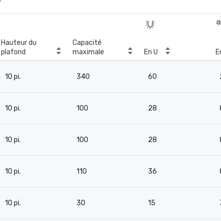
Hauteur du
Capacité
plafond
maximale
En U
E
10 pi.
340
60
10 pi.
100
28
10 pi.
100
28
10 pi.
110
36
10 pi.
30
15