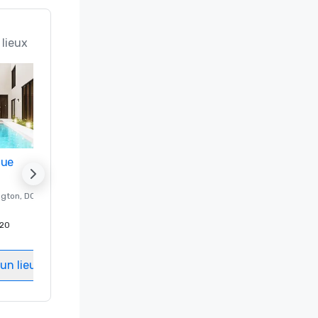
 lieux
nue
Promote your venue
ngton
, DC
Hôtel de luxe à
Washington
, DC
20
Chambres d'invités
:
237
Salles de réunion
:
8
un lieu
Sélectionnez un lieu