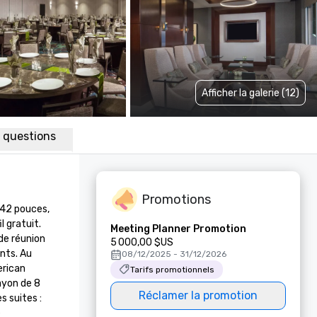
Afficher la galerie (12)
x questions
Promotions
42 pouces, 
 gratuit. 
Meeting Planner Promotion
e réunion 
5 000,00 $US
nts. Au 
08/12/2025 - 31/12/2026
rican 
Tarifs promotionnels
yon de 8 
Réclamer la promotion
 suites : 
 