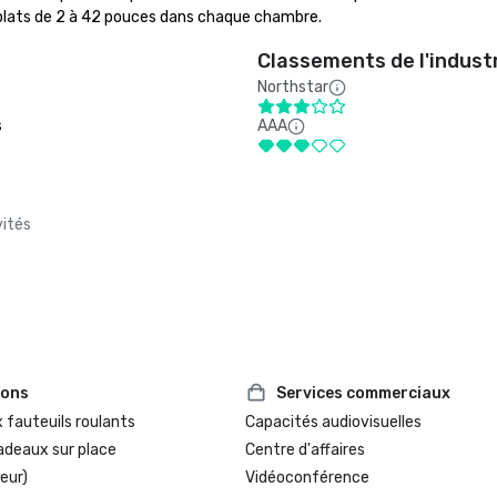
 plats de 2 à 42 pouces dans chaque chambre.
Classements de l'indust
Northstar
s
AAA
vités
ions
Services commerciaux
 fauteuils roulants
Capacités audiovisuelles
adeaux sur place
Centre d'affaires
eur)
Vidéoconférence