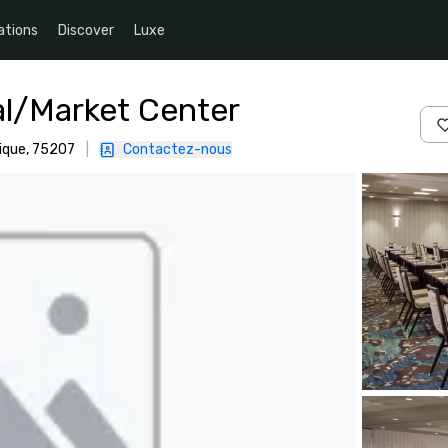
ations
Discover
Luxe
al/Market Center
ique, 75207
|
Contactez-nous