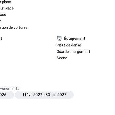
r place
sur place
lace
é
ation de voitures
rt
Équipement
Piste de danse
Quai de chargement
Scène
s événements
2026
1 févr. 2027 - 30 juin 2027