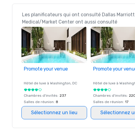
Les planificateurs qui ont consulté Dallas Marriott
Medical/Market Center ont aussi consulté
Promote your venue
Promote your venu
Hôtel de luxe à
Washington
, DC
Hôtel de luxe à
Washing
Chambres d'invités
:
237
Chambres d'invités
:
22
Salles de réunion
:
8
Salles de réunion
:
17
Sélectionnez un lieu
Sélectionnez u