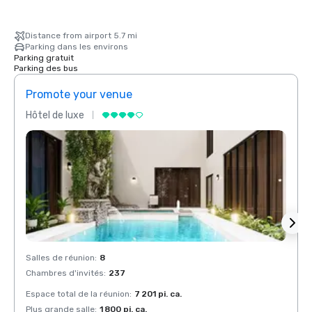
Distance from airport 5.7 mi
Parking dans les environs
Parking gratuit
Parking des bus
Promote your venue
Prom
Hôtel de luxe
Hôtel
Salles de réunion
:
8
Salles
Chambres d'invités
:
237
Chamb
Espace total de la réunion
:
7 201 pi. ca.
Espace
Plus grande salle
:
1 800 pi. ca.
Plus g