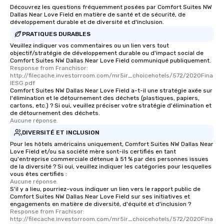
Découvrez les questions fréquemment posées par Comfort Suites NW
Dallas Near Love Field en matière de santé et de sécurité, de
développement durable et de diversité et d'inclusion.
PRATIQUES DURABLES
Veuillez indiquer vos commentaires ou un lien vers tout
objectif/stratégie de développement durable ou d'impact social de
Comfort Suites NW Dallas Near Love Field communiqué publiquement.
Response from Franchisor: 
http://filecache.investorroom.com/mr5ir_choicehotels/572/2020Fina
lESG.pdf
Comfort Suites NW Dallas Near Love Field a-t-il une stratégie axée sur
l'élimination et le détournement des déchets (plastiques, papiers,
cartons, etc.) ? Si oui, veuillez préciser votre stratégie d'élimination et
de détournement des déchets.
Aucune réponse.
DIVERSITÉ ET INCLUSION
Pour les hôtels américains uniquement, Comfort Suites NW Dallas Near
Love Field et/ou sa société mère sont-ils certifiés en tant
qu'entreprise commerciale détenue à 51 % par des personnes issues
de la diversité ? Si oui, veuillez indiquer les catégories pour lesquelles
vous êtes certifiés :
Aucune réponse.
S'il y a lieu, pourriez-vous indiquer un lien vers le rapport public de
Comfort Suites NW Dallas Near Love Field sur ses initiatives et
engagements en matière de diversité, d'équité et d'inclusion ?
Response from Frachisor: 
http://filecache.investorroom.com/mr5ir_choicehotels/572/2020Fina