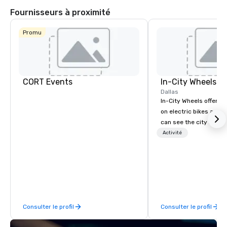
Fournisseurs à proximité
Promu
CORT Events
In-City Wheels
Dallas
In-City Wheels offers t
on electric bikes and 
can see the city in th
possible. Our tours ar
Activité
customizable, so you 
which parts of Dallas 
And our guides are the
business, so you’re g
have a good time.
Consulter le profil
Consulter le profil