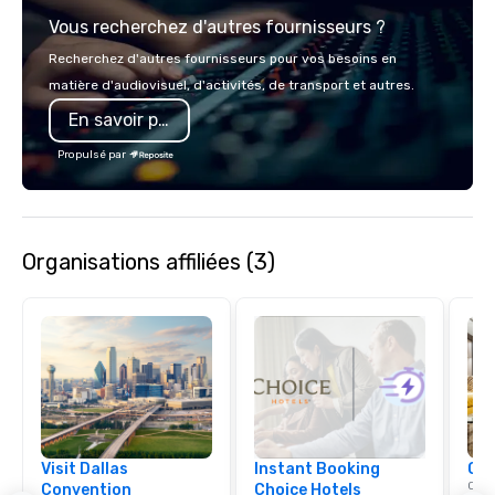
Vous recherchez d'autres fournisseurs ?
Recherchez d'autres fournisseurs pour vos besoins en
matière d'audiovisuel, d'activités, de transport et autres.
En savoir plus
Propulsé par
Organisations affiliées (3)
Visit Dallas
Instant Booking
Cho
Conn
Convention
Choice Hotels