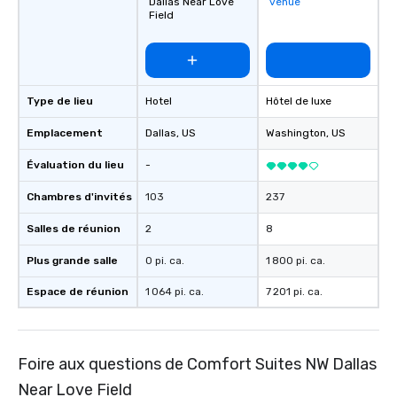
Dallas Near Love
venue
Field
Type de lieu
Hotel
Hôtel de luxe
Emplacement
Dallas
, US
Washington
, US
Évaluation du lieu
-
Chambres d'invités
103
237
Salles de réunion
2
8
Plus grande salle
0 pi. ca.
1 800 pi. ca.
Espace de réunion
1 064 pi. ca.
7 201 pi. ca.
Foire aux questions de Comfort Suites NW Dallas
Near Love Field