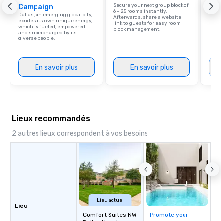
Grou
Secure your next group block of
Campaign
Choi
6 – 25 rooms instantly.
Dallas, an emerging global city,
Afterwards, share a website
exudes its own unique energy,
link to guests for easy room
which is fueled, empowered
block management.
and supercharged by its
diverse people.
En savoir plus
En savoir plus
Lieux recommandés
2 autres lieux correspondent à vos besoins
Lieu actuel
Lieu
Comfort Suites NW
Promote your