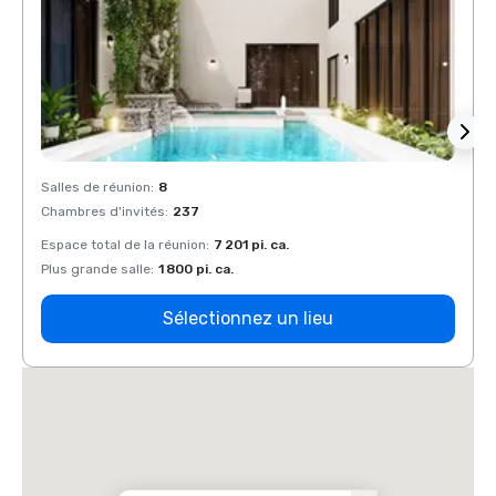
Salles de réunion
:
8
Salles
Chambres d'invités
:
237
Chamb
Espace total de la réunion
:
7 201 pi. ca.
Espace
Plus grande salle
:
1 800 pi. ca.
Plus g
Sélectionnez un lieu