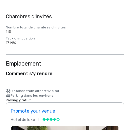
Chambres d'invités
Nombre total de chambres d'invités
113
Taux d'imposition
17,14%
Emplacement
Comment s'y rendre
Distance from airport 12.4 mi
Parking dans les environs
Parking gratuit
Promote your venue
Prom
Hôtel de luxe
Hôtel