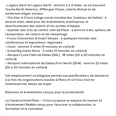
• Legacy West et Legacy North : environ 2 à 3 miles, où se trouvent 
Toyota North America, JPMorgan Chase, Liberty Mutual et de 
nombreux sièges sociaux

• The Star in Frisco (siège social mondial des Cowboys de Dallas) : à 
environ 6 km, idéal pour les événements d'entreprise, le 
divertissement des clients et les sorties d'équipe

• Quartier des arts du centre-ville de Plano : à environ 5 km, options de 
restauration, de culture et de réseautage

• Frisco Convention & Event Venues : à quelques minutes des 
conférences et expositions régionales

• Cosm : environ 3 miles (9 minutes en voiture)

• Great Big Game Show : 3 miles (9 minutes en voiture)

• Aéroport Love Field de Dallas (DAL) : 18 miles (25 à 30 minutes en 
voiture)

• Aéroport international de Dallas/Fort Worth (DFW) : environ 22 miles 
(25 à 30 minutes en voiture)

Cet emplacement stratégique permet aux planificateurs de desservir 
à la fois les organisations basées à Plano et à Frisco tout en 
minimisant les temps de trajet.

Réunions et événements conçus pour la productivité

Le Cambria Hotel Plano — Frisco propose un espace de réunion et 
d'événement flexible conçu pour favoriser la collaboration, la 
formation et la connexion

.
