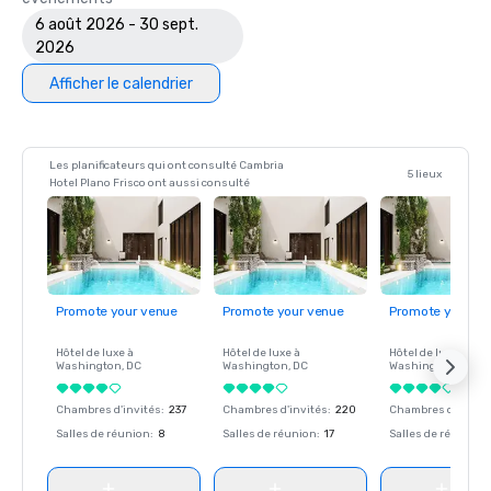
6 août 2026 - 30 sept.
2026
Afficher le calendrier
Les planificateurs qui ont consulté Cambria
5 lieux
Hotel Plano Frisco ont aussi consulté
Promote your venue
Promote your venue
Promote your ve
Hôtel de luxe à
Hôtel de luxe à
Hôtel de luxe à
Washington
, DC
Washington
, DC
Washington
, DC
Chambres d'invités
:
237
Chambres d'invités
:
220
Chambres d'invité
Salles de réunion
:
8
Salles de réunion
:
17
Salles de réunion
: