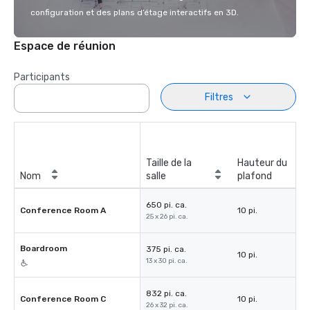
configuration et des plans d’étage interactifs en 3D.
Espace de réunion
Participants
Filtres
Taille de la
Hauteur du
Nom
salle
plafond
650 pi. ca.
Conference Room A
10 pi.
25 x 26 pi. ca.
Boardroom
375 pi. ca.
10 pi.
13 x 30 pi. ca.
832 pi. ca.
Conference Room C
10 pi.
26 x 32 pi. ca.