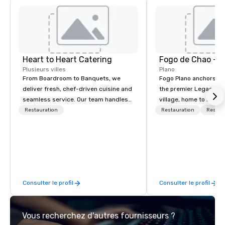
Heart to Heart Catering
Fogo de Chao - P
Plusieurs villes
Plano
From Boardroom to Banquets, we
Fogo Plano anchors th
deliver fresh, chef-driven cuisine and
the premier Legacy W
seamless service. Our team handles
village, home to luxur
everything—menu design, event
hotels, renowned rest
Restauration
Restauration
Restau
coordination, and flawless execution—
esteemed corporate h
so you can focus on success. Impress
Upon entering the res
your team and clients with Heart to
have a panoramic view
Heart Catering—Dallas/Fort Worth’s
dining room which fea
premier choice for corporate and
windows, an expansive 
private events.
Carrara marble Market 
Consulter le profil
Consulter le profil
views of an open churra
Guests can luxuriate 
aged steaks from an o
Vous recherchez d'autres fournisseurs ?
cabinet, and a first-e