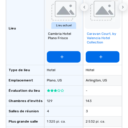
Lieu actuel
Lieu
Cambria Hotel
Caravan Court, by
Removed from
Plano Frisco
Valencia Hotel
favorites
Collection
Type de lieu
Hotel
Hôtel
Emplacement
Plano
, US
Arlington
, US
Évaluation du lieu
-
Chambres d'invités
129
143
Salles de réunion
4
3
Plus grande salle
1 325 pi. ca.
2 532 pi. ca.