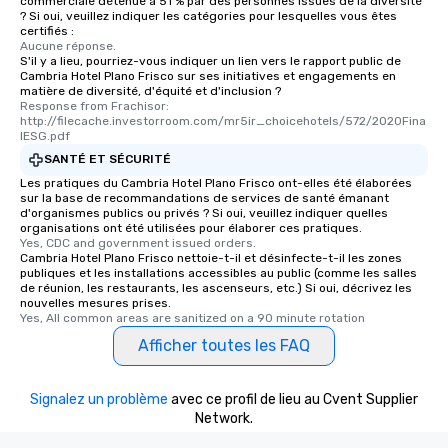
commerciale détenue à 51 % par des personnes issues de la diversité
? Si oui, veuillez indiquer les catégories pour lesquelles vous êtes
certifiés :
Aucune réponse.
S'il y a lieu, pourriez-vous indiquer un lien vers le rapport public de
Cambria Hotel Plano Frisco sur ses initiatives et engagements en
matière de diversité, d'équité et d'inclusion ?
Response from Frachisor: 
http://filecache.investorroom.com/mr5ir_choicehotels/572/2020Fina
lESG.pdf
SANTÉ ET SÉCURITÉ
Les pratiques du Cambria Hotel Plano Frisco ont-elles été élaborées
sur la base de recommandations de services de santé émanant
d'organismes publics ou privés ? Si oui, veuillez indiquer quelles
organisations ont été utilisées pour élaborer ces pratiques.
Yes, CDC and government issued orders.
Cambria Hotel Plano Frisco nettoie-t-il et désinfecte-t-il les zones
publiques et les installations accessibles au public (comme les salles
de réunion, les restaurants, les ascenseurs, etc.) Si oui, décrivez les
nouvelles mesures prises.
Yes, All common areas are sanitized on a 90 minute rotation
Afficher toutes les FAQ
Signalez un problème
avec ce profil de lieu au Cvent Supplier
Network.