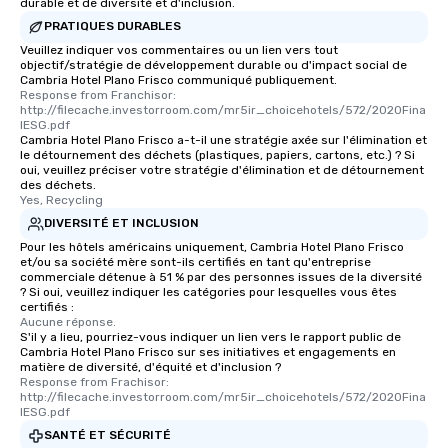
durable et de diversité et d'inclusion.
PRATIQUES DURABLES
Veuillez indiquer vos commentaires ou un lien vers tout
objectif/stratégie de développement durable ou d'impact social de
Cambria Hotel Plano Frisco communiqué publiquement.
Response from Franchisor: 
http://filecache.investorroom.com/mr5ir_choicehotels/572/2020Fina
lESG.pdf
Cambria Hotel Plano Frisco a-t-il une stratégie axée sur l'élimination et
le détournement des déchets (plastiques, papiers, cartons, etc.) ? Si
oui, veuillez préciser votre stratégie d'élimination et de détournement
des déchets.
Yes, Recycling
DIVERSITÉ ET INCLUSION
Pour les hôtels américains uniquement, Cambria Hotel Plano Frisco
et/ou sa société mère sont-ils certifiés en tant qu'entreprise
commerciale détenue à 51 % par des personnes issues de la diversité
? Si oui, veuillez indiquer les catégories pour lesquelles vous êtes
certifiés :
Aucune réponse.
S'il y a lieu, pourriez-vous indiquer un lien vers le rapport public de
Cambria Hotel Plano Frisco sur ses initiatives et engagements en
matière de diversité, d'équité et d'inclusion ?
Response from Frachisor: 
http://filecache.investorroom.com/mr5ir_choicehotels/572/2020Fina
lESG.pdf
SANTÉ ET SÉCURITÉ