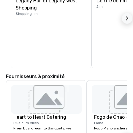
Legacy Hall et Legacy West
Centre commerci
2 mi
Shopping
Shopping
1 mi
Fournisseurs à proximité
Heart to Heart Catering
Fogo de Chao - P
Plusieurs villes
Plano
From Boardroom to Banquets, we
Fogo Plano anchors th