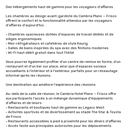
Des hébergements haut de gamme pour les voyageurs d'affaires

Les chambres au design avant-gardiste du Cambria Plano — Frisco 
offrent le confort et la fonctionnalité attendus par les voyageurs 
d'affaires d'aujourd'hui :

• Chambres spacieuses dotées d'espaces de travail dédiés et de 
sièges ergonomiques

• Mini-réfrigérateurs et cafetières de style Keurig

• Salles de bains inspirées du spa avec des finitions modernes

• Wi-Fi haut débit gratuit dans tout l'hôtel

Vous pourrez également profiter d'un centre de remise en forme, d'un 
restaurant et d'un bar sur place, ainsi que d'espaces sociaux 
accueillants à l'intérieur et à l'extérieur, parfaits pour un réseautage 
informel après les réunions.

Une destination qui améliore l'expérience des réunions

Au-delà de la salle de réunion, le Cambria Hotel Plano — Frisco offre 
aux participants l'accès à un mélange dynamique d'équipements 
d'affaires et de loisirs :

• Restaurants et boutiques haut de gamme au Legacy West

• Activités sportives et de divertissement au stade The Star & Toyota 
de Frisco

• Restaurants accessibles à pied à proximité pour les dîners d'affaires

• Accès facile aux principales autoroutes pour les déplacements 