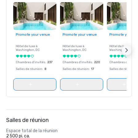
Promote your venue
Promote your venue
Promote your ve
Hôtel de luxe à
Hôtel de luxe à
Hôtel de luxe à
Washington
, DC
Washington
, DC
Washington
, DC
Chambres d'invités
:
237
Chambres d'invités
:
220
Chambres d'invité
Salles de réunion
:
8
Salles de réunion
:
17
Salles de réunion
:
Salles de réunion
Espace total de la réunion
2 500 pi. ca.