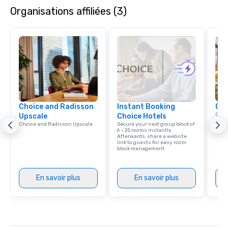
Organisations affiliées (3)
Choice and Radisson
Instant Booking
Cho
Conn
Upscale
Choice Hotels
Grou
Choice and Radisson Upscale
Secure your next group block of
Choi
6 – 25 rooms instantly.
Afterwards, share a website
link to guests for easy room
block management.
En savoir plus
En savoir plus