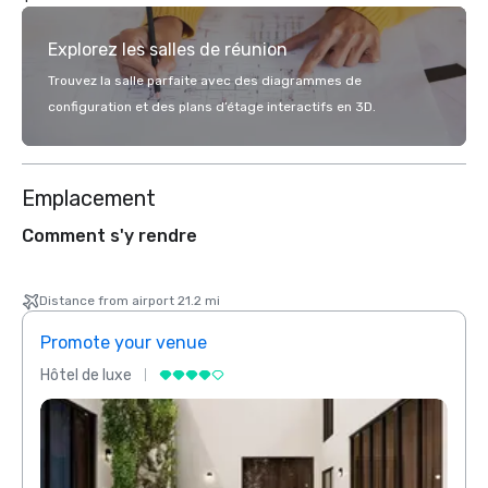
Explorez les salles de réunion
Trouvez la salle parfaite avec des diagrammes de
configuration et des plans d’étage interactifs en 3D.
Emplacement
Comment s'y rendre
Distance from airport 21.2 mi
Promote your venue
Prom
Hôtel de luxe
Hôtel