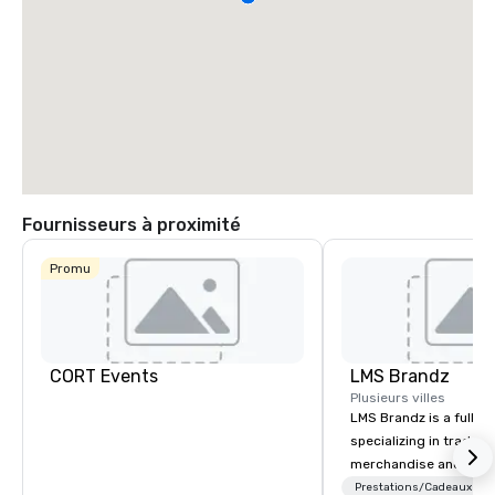
Fournisseurs à proximité
Promu
CORT Events
LMS Brandz
Plusieurs villes
LMS Brandz is a full-s
specializing in trade 
merchandise and muc
booth giveaways and 
Prestations/Cadeaux