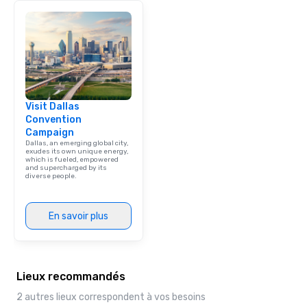
Visit Dallas
Convention
Campaign
Dallas, an emerging global city,
exudes its own unique energy,
which is fueled, empowered
and supercharged by its
diverse people.
En savoir plus
Lieux recommandés
2 autres lieux correspondent à vos besoins