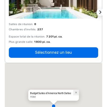
Salles de réunion
:
8
Salles
Chambres d'invités
:
237
Chamb
Espace total de la réunion
:
7 201 pi. ca.
Espace
Plus grande salle
:
1 800 pi. ca.
Plus g
Sélectionnez un lieu
Budget Suites of America North Dallas
Hôtel