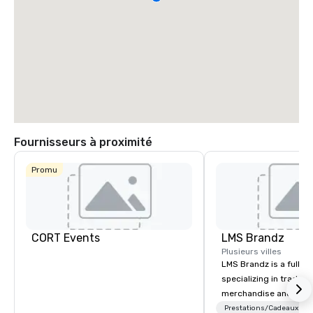
Fournisseurs à proximité
Promu
CORT Events
LMS Brandz
Plusieurs villes
LMS Brandz is a full-s
specializing in trade 
merchandise and muc
booth giveaways and 
Prestations/Cadeaux