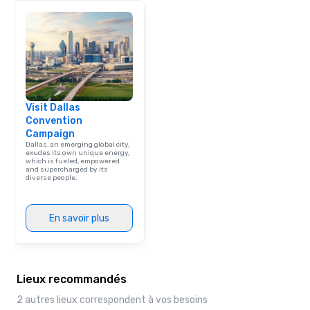
Visit Dallas
Convention
Campaign
Dallas, an emerging global city,
exudes its own unique energy,
which is fueled, empowered
and supercharged by its
diverse people.
En savoir plus
Lieux recommandés
2 autres lieux correspondent à vos besoins