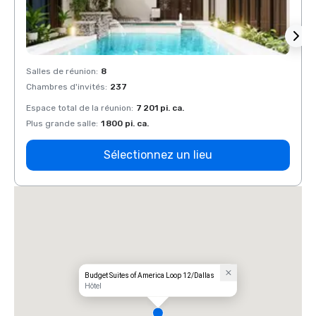
Salles de réunion
:
8
Salles
Chambres d'invités
:
237
Chamb
Espace total de la réunion
:
7 201 pi. ca.
Espace
Plus grande salle
:
1 800 pi. ca.
Plus g
Sélectionnez un lieu
Budget Suites of America Loop 12/Dallas
Hôtel