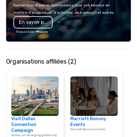
Recherchez d'autres fournisseurs pour vos besoins en
matière d'audiovisuel, d'activités, de transport et autres.
En savoir plus
Propulsé par
Organisations affiliées (2)
Visit Dallas
Marriott Bonvoy
Convention
Events
Marriott Bonvoy Events
Campaign
Dallas, an emerging global city,