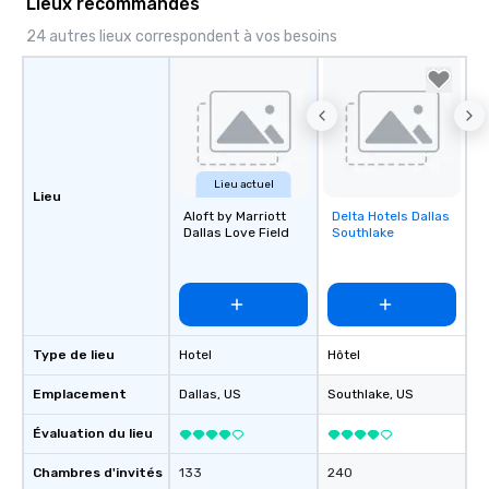
Lieux recommandés
24 autres lieux correspondent à vos besoins
Lieu actuel
Lieu
Aloft by Marriott
Delta Hotels Dallas
Removed from
Dallas Love Field
Southlake
favorites
Type de lieu
Hotel
Hôtel
Emplacement
Dallas
, US
Southlake
, US
Évaluation du lieu
Chambres d'invités
133
240