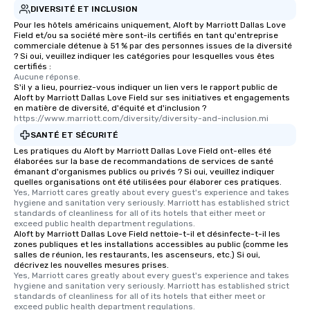
DIVERSITÉ ET INCLUSION
Pour les hôtels américains uniquement, Aloft by Marriott Dallas Love
Field et/ou sa société mère sont-ils certifiés en tant qu'entreprise
commerciale détenue à 51 % par des personnes issues de la diversité
? Si oui, veuillez indiquer les catégories pour lesquelles vous êtes
certifiés :
Aucune réponse.
S'il y a lieu, pourriez-vous indiquer un lien vers le rapport public de
Aloft by Marriott Dallas Love Field sur ses initiatives et engagements
en matière de diversité, d'équité et d'inclusion ?
https://www.marriott.com/diversity/diversity-and-inclusion.mi
SANTÉ ET SÉCURITÉ
Les pratiques du Aloft by Marriott Dallas Love Field ont-elles été
élaborées sur la base de recommandations de services de santé
émanant d'organismes publics ou privés ? Si oui, veuillez indiquer
quelles organisations ont été utilisées pour élaborer ces pratiques.
Yes, Marriott cares greatly about every guest's experience and takes 
hygiene and sanitation very seriously. Marriott has established strict 
standards of cleanliness for all of its hotels that either meet or 
exceed public health department regulations. 
Aloft by Marriott Dallas Love Field nettoie-t-il et désinfecte-t-il les
zones publiques et les installations accessibles au public (comme les
salles de réunion, les restaurants, les ascenseurs, etc.) Si oui,
décrivez les nouvelles mesures prises.
Yes, Marriott cares greatly about every guest's experience and takes 
hygiene and sanitation very seriously. Marriott has established strict 
standards of cleanliness for all of its hotels that either meet or 
exceed public health department regulations. 