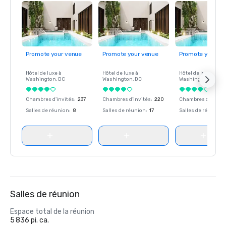
Promote your venue
Promote your venue
Promote your ve
Hôtel de luxe à
Hôtel de luxe à
Hôtel de luxe à
Washington
, DC
Washington
, DC
Washington
, DC
Chambres d'invités
:
237
Chambres d'invités
:
220
Chambres d'invité
Salles de réunion
:
8
Salles de réunion
:
17
Salles de réunion
:
Salles de réunion
Espace total de la réunion
5 836 pi. ca.