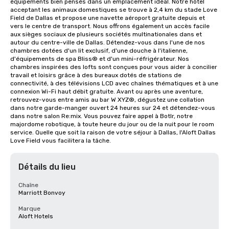
équipements bien pensés dans un emplacement idéal. Notre hôtel 
acceptant les animaux domestiques se trouve à 2,4 km du stade Love 
Field de Dallas et propose une navette aéroport gratuite depuis et 
vers le centre de transport. Nous offrons également un accès facile 
aux sièges sociaux de plusieurs sociétés multinationales dans et 
autour du centre-ville de Dallas. Détendez-vous dans l'une de nos 
chambres dotées d'un lit exclusif, d'une douche à l'italienne, 
d'équipements de spa Bliss® et d'un mini-réfrigérateur. Nos 
chambres inspirées des lofts sont conçues pour vous aider à concilier 
travail et loisirs grâce à des bureaux dotés de stations de 
connectivité, à des télévisions LCD avec chaînes thématiques et à une 
connexion Wi-Fi haut débit gratuite. Avant ou après une aventure, 
retrouvez-vous entre amis au bar W XYZ®, dégustez une collation 
dans notre garde-manger ouvert 24 heures sur 24 et détendez-vous 
dans notre salon Re:mix. Vous pouvez faire appel à Botlr, notre 
majordome robotique, à toute heure du jour ou de la nuit pour le room 
service. Quelle que soit la raison de votre séjour à Dallas, l'Aloft Dallas 
Love Field vous facilitera la tâche.
Détails du lieu
Chaîne
Marriott Bonvoy
Marque
Aloft Hotels