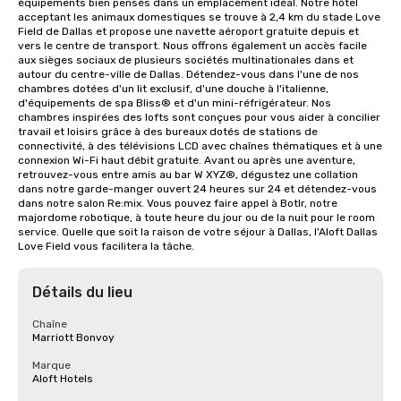
équipements bien pensés dans un emplacement idéal. Notre hôtel 
acceptant les animaux domestiques se trouve à 2,4 km du stade Love 
Field de Dallas et propose une navette aéroport gratuite depuis et 
vers le centre de transport. Nous offrons également un accès facile 
aux sièges sociaux de plusieurs sociétés multinationales dans et 
autour du centre-ville de Dallas. Détendez-vous dans l'une de nos 
chambres dotées d'un lit exclusif, d'une douche à l'italienne, 
d'équipements de spa Bliss® et d'un mini-réfrigérateur. Nos 
chambres inspirées des lofts sont conçues pour vous aider à concilier 
travail et loisirs grâce à des bureaux dotés de stations de 
connectivité, à des télévisions LCD avec chaînes thématiques et à une 
connexion Wi-Fi haut débit gratuite. Avant ou après une aventure, 
retrouvez-vous entre amis au bar W XYZ®, dégustez une collation 
dans notre garde-manger ouvert 24 heures sur 24 et détendez-vous 
dans notre salon Re:mix. Vous pouvez faire appel à Botlr, notre 
majordome robotique, à toute heure du jour ou de la nuit pour le room 
service. Quelle que soit la raison de votre séjour à Dallas, l'Aloft Dallas 
Love Field vous facilitera la tâche.
Détails du lieu
Chaîne
Marriott Bonvoy
Marque
Aloft Hotels