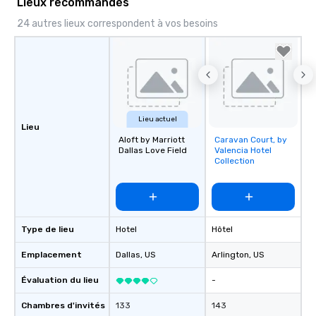
Lieux recommandés
24 autres lieux correspondent à vos besoins
Lieu actuel
Lieu
Aloft by Marriott
Caravan Court, by
Removed from
Dallas Love Field
Valencia Hotel
favorites
Collection
Type de lieu
Hotel
Hôtel
Emplacement
Dallas
, US
Arlington
, US
Évaluation du lieu
-
Chambres d'invités
133
143