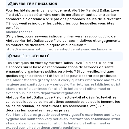
DIVERSITÉ ET INCLUSION
Pour les hôtels américains uniquement, Aloft by Marriott Dallas Love
Field et/ou sa société mère sont-ils certifiés en tant qu'entreprise
commerciale détenue à 51 % par des personnes issues de la diversité
? Si oui, veuillez indiquer les catégories pour lesquelles vous êtes
certifiés :
Aucune réponse.
S'il y a lieu, pourriez-vous indiquer un lien vers le rapport public de
Aloft by Marriott Dallas Love Field sur ses initiatives et engagements
en matière de diversité, d'équité et d'inclusion ?
https://www.marriott.com/diversity/diversity-and-inclusion.mi
SANTÉ ET SÉCURITÉ
Les pratiques du Aloft by Marriott Dallas Love Field ont-elles été
élaborées sur la base de recommandations de services de santé
émanant d'organismes publics ou privés ? Si oui, veuillez indiquer
quelles organisations ont été utilisées pour élaborer ces pratiques.
Yes, Marriott cares greatly about every guest's experience and takes 
hygiene and sanitation very seriously. Marriott has established strict 
standards of cleanliness for all of its hotels that either meet or 
exceed public health department regulations. 
Aloft by Marriott Dallas Love Field nettoie-t-il et désinfecte-t-il les
zones publiques et les installations accessibles au public (comme les
salles de réunion, les restaurants, les ascenseurs, etc.) Si oui,
décrivez les nouvelles mesures prises.
Yes, Marriott cares greatly about every guest's experience and takes 
hygiene and sanitation very seriously. Marriott has established strict 
standards of cleanliness for all of its hotels that either meet or 
exceed public health department regulations. 