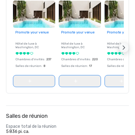
Promote your venue
Promote your venue
Promote your ve
Hôtel de luxe à
Hôtel de luxe à
Hôtel de luxe à
Washington
, DC
Washington
, DC
Washington
, DC
Chambres d'invités
:
237
Chambres d'invités
:
220
Chambres d'invité
Salles de réunion
:
8
Salles de réunion
:
17
Salles de réunion
:
Salles de réunion
Espace total de la réunion
5 836 pi. ca.