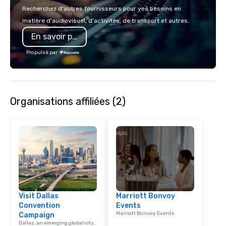
Recherchez d'autres fournisseurs pour vos besoins en
matière d'audiovisuel, d'activités, de transport et autres.
En savoir plus
Propulsé par
Organisations affiliées (2)
Visit Dallas
Marriott Bonvoy
Convention
Events
Marriott Bonvoy Events
Campaign
Dallas, an emerging global city,