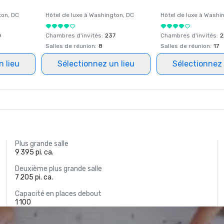
ton
, DC
Hôtel de luxe à
Washington
, DC
Hôtel de luxe à
Washi
0
Chambres d'invités
:
237
Chambres d'invités
:
2
Salles de réunion
:
8
Salles de réunion
:
17
n lieu
Sélectionnez un lieu
Sélectionnez 
Plus grande salle
9 395 pi. ca.
Deuxième plus grande salle
7 205 pi. ca.
Capacité en places debout
1 100