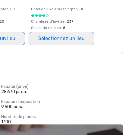
ngton
, DC
Hôtel de luxe à
Washington
, DC
20
Chambres d'invités
:
237
Salles de réunion
:
8
un lieu
Sélectionnez un lieu
Espace (privé)
28 670 pi. ca.
Espace d'exposition
9 500 pi. ca.
Nombre de places
1 100