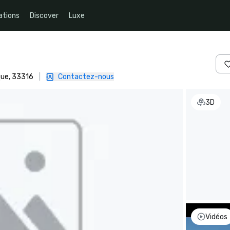
ations
Discover
Luxe
que, 33316
|
Contactez-nous
3D
Vidéos