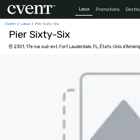
Lieux
Promotions
Destin
Cvent
Lieux
Pier Sixty-Six
Pier Sixty-Six
2301, 17e rue sud-est, Fort Lauderdale, FL, États-Unis d'Améri