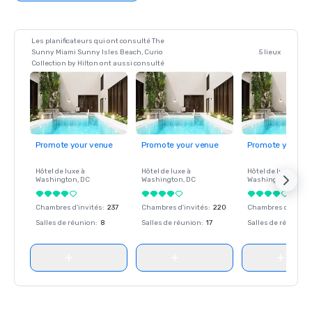
Les planificateurs qui ont consulté The
Sunny Miami Sunny Isles Beach, Curio
5 lieux
Collection by Hilton ont aussi consulté
Promote your venue
Promote your venue
Promote your ve
Hôtel de luxe à
Hôtel de luxe à
Hôtel de luxe à
Washington
, DC
Washington
, DC
Washington
, DC
Chambres d'invités
:
237
Chambres d'invités
:
220
Chambres d'invité
Salles de réunion
:
8
Salles de réunion
:
17
Salles de réunion
: