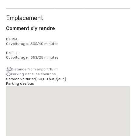
autres
Emplacement
Comment s'y rendre
De MIA :

Covoiturage : 50$/40 minutes

De FLL :

Covoiturage : 35$/25 minutes
Distance from airport 15 mi
Parking dans les environs
Service voiturier
(
50,00 $US
/
jour
)
Parking des bus