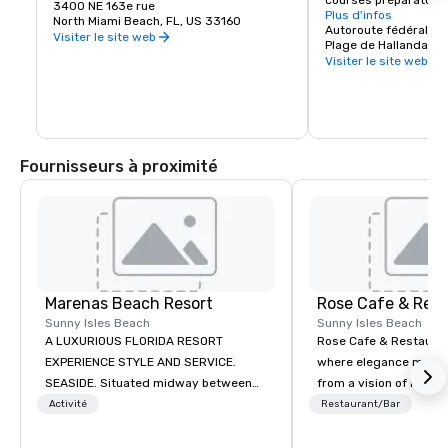
courses préparatoires 
pagayeurs, les pêcheurs et les nageurs. 
3400 NE 163e rue
dont le Florida Derby, 
Plus d'infos
Profitez d'un pique-nique dans la 
North Miami Beach, FL, US 33160
dollars. Les meilleur
Autoroute fédérale 9
pittoresque baie de Biscayne ou 
Visiter le site web
et entraîneurs du pay
Plage de Hallandale,
détendez-vous au bout d'une canne à 
passent leur hiver au
Visiter le site web
pêche.
Des courses en direct 
des paris diffusés si
l'année. Les machines 
toutes les activités 
pouvez affronter sont
étages de casino, à c
Fournisseurs à proximité
historique de Gulfstr
365 jours par an, no
sous, nos jeux de tabl
notre poker à enjeux 
journée ou une nuit a
Gulfstream Park valen
Marenas Beach Resort
Rose Cafe & Res
Sunny Isles Beach
Sunny Isles Beach
A LUXURIOUS FLORIDA RESORT
Rose Cafe & Restauran
EXPERIENCE STYLE AND SERVICE.
where elegance meets 
SEASIDE. Situated midway between
from a vision of love, 
Miami and Fort Lauderdale, Marenas
connection, we offers a
Activité
Restaurant/Bar
Beach Resort's guests enjoy a
Mediterranean-Italian
desirable location on a glorious 2.5
crafted with clean ing