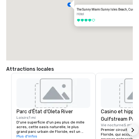
The Sunny Miami Sunny Isles Beach, Curio Co
Hôtel
4 sur 5
Attractions locales
Parc d'État d'Oleta River
Casino et hippo
Loisirs
1 mi
Gulfstream Park
D'une superficie d'un peu plus de mille 
Vie nocturne
5 mi
acres, cette oasis naturelle, le plus 
Premier circuit de pu
grand parc urbain de Floride, est un 
Floride, qui accueille
paradis pour les vététistes, les 
Plus d'infos