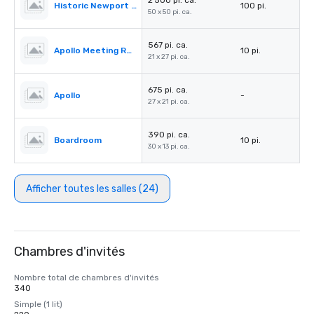
2 500 pi. ca.
Historic Newport Fishing Pier
100 pi.
50 x 50 pi. ca.
567 pi. ca.
Apollo Meeting Room
10 pi.
21 x 27 pi. ca.
675 pi. ca.
Apollo
-
27 x 21 pi. ca.
390 pi. ca.
Boardroom
10 pi.
30 x 13 pi. ca.
Afficher toutes les salles (24)
Chambres d'invités
Nombre total de chambres d'invités
340
Simple (1 lit)