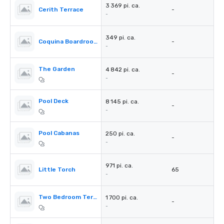
3 369 pi. ca.
Cerith Terrace
-
-
349 pi. ca.
Coquina Boardroom
-
-
The Garden
4 842 pi. ca.
-
-
Pool Deck
8 145 pi. ca.
-
-
Pool Cabanas
250 pi. ca.
-
-
971 pi. ca.
Little Torch
65
-
Two Bedroom Terrace Suite
1 700 pi. ca.
-
-