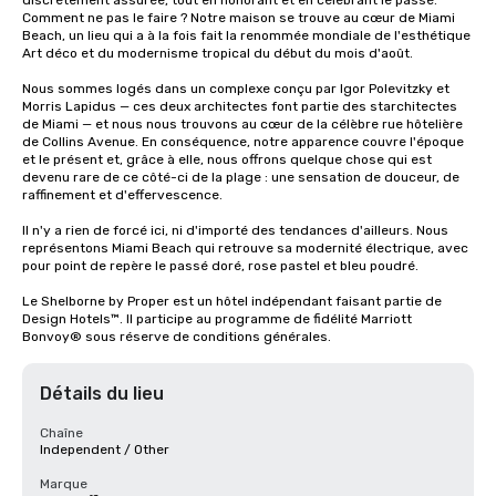
discrètement assurée, tout en honorant et en célébrant le passé. 
Comment ne pas le faire ? Notre maison se trouve au cœur de Miami 
Beach, un lieu qui a à la fois fait la renommée mondiale de l'esthétique 
Art déco et du modernisme tropical du début du mois d'août.

Nous sommes logés dans un complexe conçu par Igor Polevitzky et 
Morris Lapidus — ces deux architectes font partie des starchitectes 
de Miami — et nous nous trouvons au cœur de la célèbre rue hôtelière 
de Collins Avenue. En conséquence, notre apparence couvre l'époque 
et le présent et, grâce à elle, nous offrons quelque chose qui est 
devenu rare de ce côté-ci de la plage : une sensation de douceur, de 
raffinement et d'effervescence.

Il n'y a rien de forcé ici, ni d'importé des tendances d'ailleurs. Nous 
représentons Miami Beach qui retrouve sa modernité électrique, avec 
pour point de repère le passé doré, rose pastel et bleu poudré.

Le Shelborne by Proper est un hôtel indépendant faisant partie de 
Design Hotels™. Il participe au programme de fidélité Marriott 
Bonvoy® sous réserve de conditions générales.
Détails du lieu
Chaîne
Independent / Other
Marque