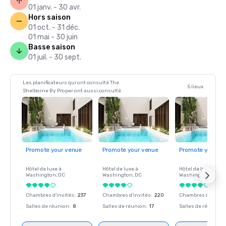
01 janv. - 30 avr.
Hors saison
01 oct. - 31 déc.
01 mai - 30 juin
Basse saison
01 juil. - 30 sept.
Les planificateurs qui ont consulté The
5 lieux
Shelborne By Proper ont aussi consulté
Promote your venue
Promote your venue
Promote your ve
Hôtel de luxe à
Hôtel de luxe à
Hôtel de luxe à
Washington
, DC
Washington
, DC
Washington
, DC
Chambres d'invités
:
237
Chambres d'invités
:
220
Chambres d'invité
Salles de réunion
:
8
Salles de réunion
:
17
Salles de réunion
: