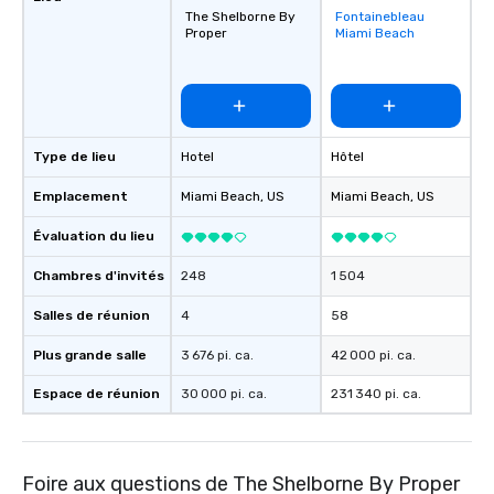
The Shelborne By
Fontainebleau
Removed from
Proper
Miami Beach
favorites
Type de lieu
Hotel
Hôtel
Emplacement
Miami Beach
, US
Miami Beach
, US
Évaluation du lieu
Chambres d'invités
248
1 504
Salles de réunion
4
58
Plus grande salle
3 676 pi. ca.
42 000 pi. ca.
Espace de réunion
30 000 pi. ca.
231 340 pi. ca.
Foire aux questions de The Shelborne By Proper