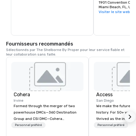
grandes salles, chac
1901 Convention Cent
Connue pour son design piétonnier et 
accueillir environ 12
Miami Beach, FL, US
son aménagement paysager tropical, 
Visiter le site web
cette destination historique propose un 
mélange animé de boutiques haut de 
gamme, de marques mondiales, de 
galeries locales et de cafés-terrasses. 
Le jour, les visiteurs peuvent faire du 
shopping, siroter un verre et se 
promener sous les palmiers ; la nuit, le 
Fournisseurs recommandés
centre commercial se transforme en un 
Sélectionnés par The Shelborne By Proper pour leur service fiable et 
centre social animé proposant des 
leur collaboration sans faille.
restaurants en plein air, des artistes de 
rue et une énergie cosmopolite qui 
reflète l'esprit de South Beach
Cohera
Access
Irvine
San Diego
Formed through the merger of two
We make the future by 
powerhouse DMCs—360 Destination
history. For 50+ years
Group and CSI DMC—Cohera
thrived as the industr
represents the best of both legacies
doing things differentl
Personnel préféré
Personnel préféré
and something even greater. With
different. Selling diffe