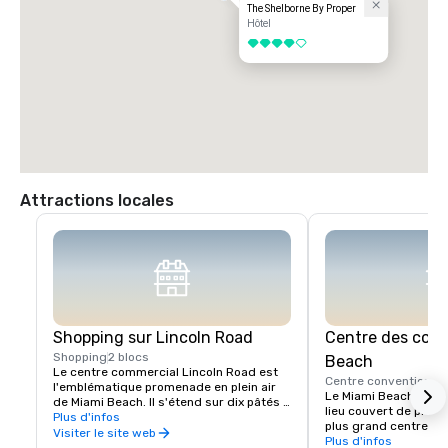
The Shelborne By Proper
Hôtel
4 sur 5
Attractions locales
Shopping sur Lincoln Road
Centre des cong
Shopping
2 blocs
Beach
Le centre commercial Lincoln Road est 
Centre convention
2 
l'emblématique promenade en plein air 
Le Miami Beach Conve
de Miami Beach. Il s'étend sur dix pâtés 
lieu couvert de premie
de maisons animés bordés de boutiques, 
Plus d'infos
plus grand centre de 
de restaurants, d'œuvres d'art et de 
Visiter le site web
région de Miami. Il di
Plus d'infos
divertissements de renommée mondiale. 