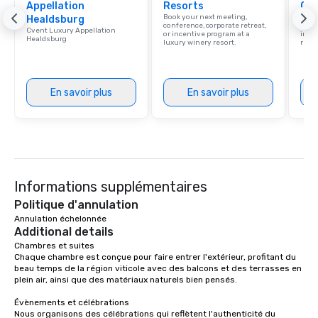
Appellation
Resorts
Ca
Book your next meeting,
Find 
Healdsburg
conference, corporate retreat,
resor
Cvent Luxury Appellation
or incentive program at a
ince
Healdsburg
luxury winery resort.
retre
En savoir plus
En savoir plus
Informations supplémentaires
Politique d'annulation
Annulation échelonnée
Additional details
Chambres et suites

Chaque chambre est conçue pour faire entrer l'extérieur, profitant du 
beau temps de la région viticole avec des balcons et des terrasses en 
plein air, ainsi que des matériaux naturels bien pensés.

Évènements et célébrations

Nous organisons des célébrations qui reflètent l'authenticité du 