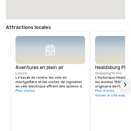
Attractions locales
Aventures en plein air
Healdsburg Plaz
Loisirs
Shopping
10 min
Le kayak de rivière, les vols en 
L'historique Healdsbu
montgolfière et les visites de vignobles 
les années 1850 par 
en vélo électrique offrent des options de 
originaire de l'Ohio, e
team building ou de loisirs inoubliables

Plus d'infos
point de contact essen
Plus d'infos
visiteurs, avec une 
Visiter le site web
Le lac Sonoma, situé à proximité, est 
concentration de res
idéal pour la randonnée et la navigation 
gamme, d'expérience
de plaisance.
d'hébergements et d'a
sur quelques pâtés d
En fait, vous pourriez
jours à explorer tout c
Healdsburg a à offrir 
la place centrale.