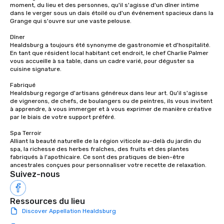
moment, du lieu et des personnes, qu'il s'agisse d'un dîner intime 
dans le verger sous un dais étoilé ou d'un événement spacieux dans la 
Grange qui s'ouvre sur une vaste pelouse.

Dîner

Healdsburg a toujours été synonyme de gastronomie et d'hospitalité. 
En tant que résident local habitant cet endroit, le chef Charlie Palmer 
vous accueille à sa table, dans un cadre varié, pour déguster sa 
cuisine signature.

Fabriqué

Healdsburg regorge d'artisans généreux dans leur art. Qu'il s'agisse 
de vignerons, de chefs, de boulangers ou de peintres, ils vous invitent 
à apprendre, à vous immerger et à vous exprimer de manière créative 
par le biais de votre support préféré.

Spa Terroir

Alliant la beauté naturelle de la région viticole au-delà du jardin du 
spa, la richesse des herbes fraîches, des fruits et des plantes 
fabriqués à l'apothicaire. Ce sont des pratiques de bien-être 
ancestrales conçues pour personnaliser votre recette de relaxation.
Suivez-nous
Ressources du lieu
Discover Appellation Healdsburg