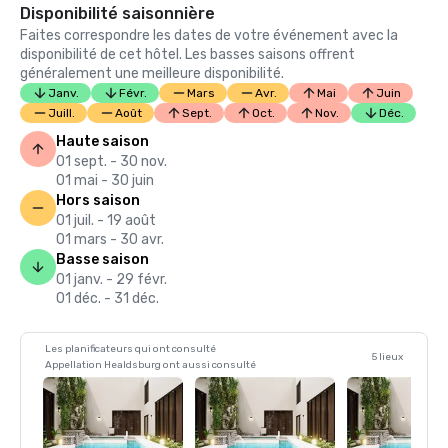
Disponibilité saisonnière
Faites correspondre les dates de votre événement avec la
disponibilité de cet hôtel. Les basses saisons offrent
généralement une meilleure disponibilité.
Janv.
Févr.
Mars
Avr.
Mai
Juin
Juill.
Août
Sept.
Oct.
Nov.
Déc.
Haute saison
01 sept. - 30 nov.
01 mai - 30 juin
Hors saison
01 juil. - 19 août
01 mars - 30 avr.
Basse saison
01 janv. - 29 févr.
01 déc. - 31 déc.
Les planificateurs qui ont consulté
5 lieux
Appellation Healdsburg ont aussi consulté