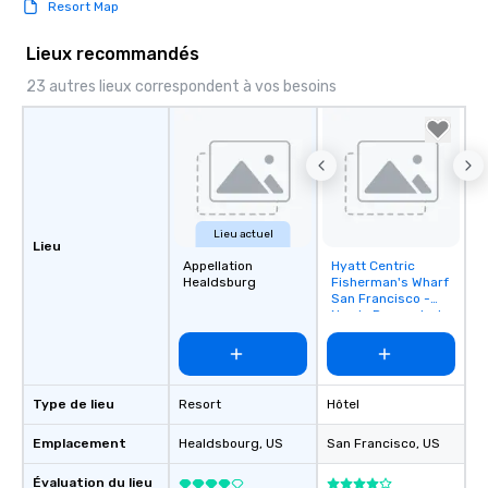
Resort Map
Lieux recommandés
23 autres lieux correspondent à vos besoins
Lieu actuel
Lieu
Appellation
Hyatt Centric
Removed from
Healdsburg
Fisherman's Wharf
favorites
San Francisco -
Newly Renovated
Type de lieu
Resort
Hôtel
Emplacement
Healdsbourg
, US
San Francisco
, US
Évaluation du lieu