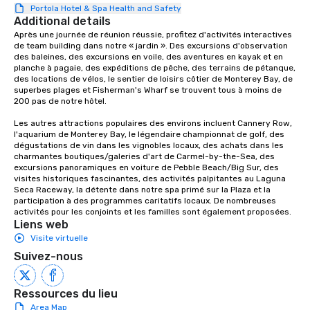
Portola Hotel & Spa Health and Safety
Additional details
Après une journée de réunion réussie, profitez d'activités interactives 
de team building dans notre « jardin ». Des excursions d'observation 
des baleines, des excursions en voile, des aventures en kayak et en 
planche à pagaie, des expéditions de pêche, des terrains de pétanque, 
des locations de vélos, le sentier de loisirs côtier de Monterey Bay, de 
superbes plages et Fisherman's Wharf se trouvent tous à moins de 
200 pas de notre hôtel. 

Les autres attractions populaires des environs incluent Cannery Row, 
l'aquarium de Monterey Bay, le légendaire championnat de golf, des 
dégustations de vin dans les vignobles locaux, des achats dans les 
charmantes boutiques/galeries d'art de Carmel-by-the-Sea, des 
excursions panoramiques en voiture de Pebble Beach/Big Sur, des 
visites historiques fascinantes, des activités palpitantes au Laguna 
Seca Raceway, la détente dans notre spa primé sur la Plaza et la 
participation à des programmes caritatifs locaux. De nombreuses 
activités pour les conjoints et les familles sont également proposées.
Liens web
Visite virtuelle
Suivez-nous
Ressources du lieu
Area Map