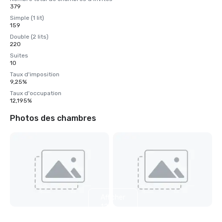
379
Simple (1 lit)
159
Double (2 lits)
220
Suites
10
Taux d'imposition
9,25%
Taux d'occupation
12,195%
Photos des chambres
Afficher
12
autres