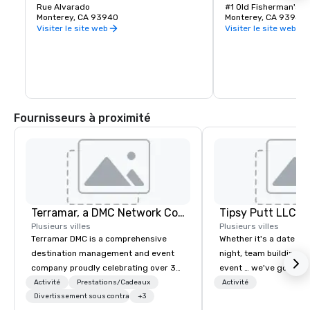
des divertissements et un marché 
Rue Alvarado
entrer dans le port o
#1 Old Fisherman's W
fermier certifié hebdomadaire.
Monterey, CA 93940
café pour regarder Big
Monterey, CA 93940
HBO.
Visiter le site web
Visiter le site web
Fournisseurs à proximité
Terramar, a DMC Network Company
Tipsy Putt LLC
Plusieurs villes
Plusieurs villes
Terramar DMC is a comprehensive
Whether it's a date nig
destination management and event
night, team building, o
company proudly celebrating over 30
event … we've got you
years in business. Renowned for its
Unlimited amounts of 
Activité
Prestations/Cadeaux
Activité
outstanding service, Terramar has
Divertissement sous contrat
+3
Mini-Golf, 1-2 Putt™, C