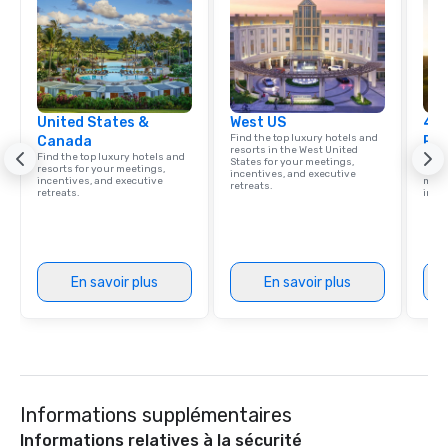
United States &
West US
4 S
Find the top luxury hotels and
Canada
Res
resorts in the West United
Find the top luxury hotels and
Disco
States for your meetings,
resorts for your meetings,
hotel
incentives, and executive
incentives, and executive
meeti
retreats.
retreats.
ince
En savoir plus
En savoir plus
Informations supplémentaires
Informations relatives à la sécurité