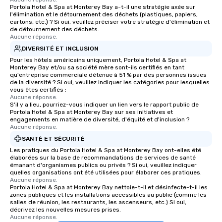
Portola Hotel & Spa at Monterey Bay a-t-il une stratégie axée sur
l'élimination et le détournement des déchets (plastiques, papiers,
cartons, etc.) ? Si oui, veuillez préciser votre stratégie d'élimination et
de détournement des déchets.
Aucune réponse.
DIVERSITÉ ET INCLUSION
Pour les hôtels américains uniquement, Portola Hotel & Spa at
Monterey Bay et/ou sa société mère sont-ils certifiés en tant
qu'entreprise commerciale détenue à 51 % par des personnes issues
de la diversité ? Si oui, veuillez indiquer les catégories pour lesquelles
vous êtes certifiés :
Aucune réponse.
S'il y a lieu, pourriez-vous indiquer un lien vers le rapport public de
Portola Hotel & Spa at Monterey Bay sur ses initiatives et
engagements en matière de diversité, d'équité et d'inclusion ?
Aucune réponse.
SANTÉ ET SÉCURITÉ
Les pratiques du Portola Hotel & Spa at Monterey Bay ont-elles été
élaborées sur la base de recommandations de services de santé
émanant d'organismes publics ou privés ? Si oui, veuillez indiquer
quelles organisations ont été utilisées pour élaborer ces pratiques.
Aucune réponse.
Portola Hotel & Spa at Monterey Bay nettoie-t-il et désinfecte-t-il les
zones publiques et les installations accessibles au public (comme les
salles de réunion, les restaurants, les ascenseurs, etc.) Si oui,
décrivez les nouvelles mesures prises.
Aucune réponse.