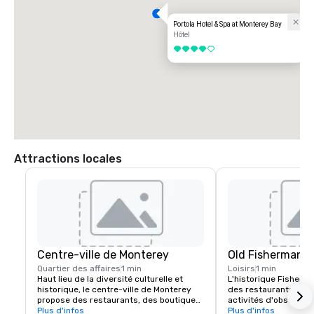
Portola Hotel & Spa at Monterey Bay
Hôtel
4 sur 5
Attractions locales
Centre-ville de Monterey
Old Fisherman's
Quartier des affaires
1 min
Loisirs
1 min
Haut lieu de la diversité culturelle et 
L'historique Fisherm
historique, le centre-ville de Monterey 
des restaurants, des
propose des restaurants, des boutiques, 
activités d'observati
des salles de dégustation, des musées, 
Plus d'infos
voile et de pêche. Re
Plus d'infos