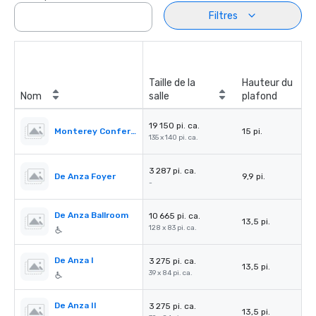
Filtres
Taille de la
Hauteur du
Nom
salle
plafond
19 150 pi. ca.
Monterey Conference Connection
15 pi.
135 x 140 pi. ca.
3 287 pi. ca.
De Anza Foyer
9,9 pi.
-
De Anza Ballroom
10 665 pi. ca.
13,5 pi.
128 x 83 pi. ca.
De Anza I
3 275 pi. ca.
13,5 pi.
39 x 84 pi. ca.
De Anza II
3 275 pi. ca.
13,5 pi.