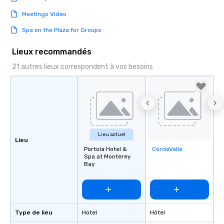
Meetings Video
Spa on the Plaza for Groups
Lieux recommandés
21 autres lieux correspondent à vos besoins
Lieu actuel
Lieu
Portola Hotel &
CordeValle
Removed from
Spa at Monterey
favorites
Bay
Type de lieu
Hotel
Hôtel