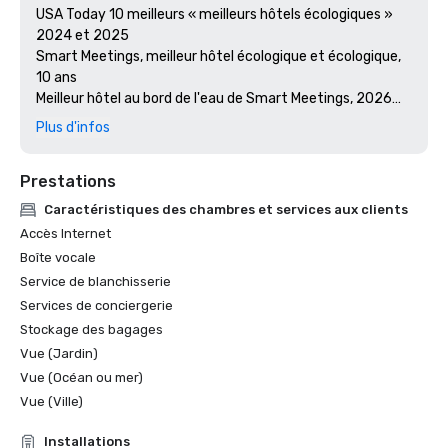
USA Today 10 meilleurs « meilleurs hôtels écologiques » 
2024 et 2025

Smart Meetings, meilleur hôtel écologique et écologique, 
10 ans

Meilleur hôtel au bord de l'eau de Smart Meetings, 2026

Prix Stella, catégorie rénovation d'hôtels/centres de 
Plus d'infos
villégiature, région du Far West, 2022 et 2023 

Les meilleurs moments de Meetings Today, 2019 et 2024

Prestations
Prix du restaurant Wine Spectator, 2017-2026
Caractéristiques des chambres et services aux clients
Accès Internet
Boîte vocale
Service de blanchisserie
Services de conciergerie
Stockage des bagages
Vue (Jardin)
Vue (Océan ou mer)
Vue (Ville)
Installations