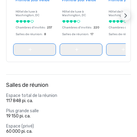
Promote your venue
Promote your venue
Promote your ve
Hôtel de luxe à
Hôtel de luxe à
Hôtel de luxe à
Washington
, DC
Washington
, DC
Washington
, DC
Chambres d'invités
:
237
Chambres d'invités
:
220
Chambres d'invité
Salles de réunion
:
8
Salles de réunion
:
17
Salles de réunion
:
Salles de réunion
Espace total de la réunion
117 848 pi. ca.
Plus grande salle
19 150 pi. ca.
Espace (privé)
60 000 pi. ca.