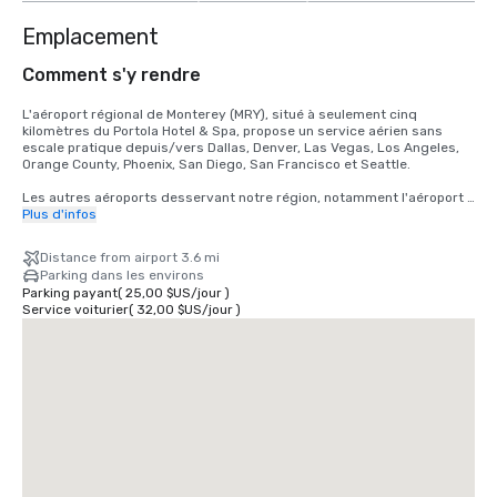
Emplacement
Comment s'y rendre
L'aéroport régional de Monterey (MRY), situé à seulement cinq 
kilomètres du Portola Hotel & Spa, propose un service aérien sans 
escale pratique depuis/vers Dallas, Denver, Las Vegas, Los Angeles, 
Orange County, Phoenix, San Diego, San Francisco et Seattle.

Les autres aéroports desservant notre région, notamment l'aéroport 
international de San Jose (SJC) et l'aéroport international de San 
Plus d'infos
Francisco (SFO), sont complétés par un transport terrestre régulier et 
fluide avec Monterey Airbus. 

Distance from airport 3.6 mi
Parking dans les environs
La plupart des principales attractions, divertissements et activités de 
Parking payant
(
25,00 $US
/
jour
)
Monterey sont accessibles à pied depuis notre hôtel. Nous sommes 
Service voiturier
(
32,00 $US
/
jour
)
également heureux de vous aider à organiser le transport individuel 
ou en groupe pour aider vos participants à explorer davantage notre 
destination pittoresque.