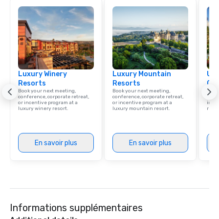
Luxury Winery
Luxury Mountain
Uni
Resorts
Resorts
Ca
Book your next meeting,
Book your next meeting,
Find 
conference, corporate retreat,
conference, corporate retreat,
resor
or incentive program at a
or incentive program at a
ince
luxury winery resort.
luxury mountain resort.
retre
En savoir plus
En savoir plus
Informations supplémentaires