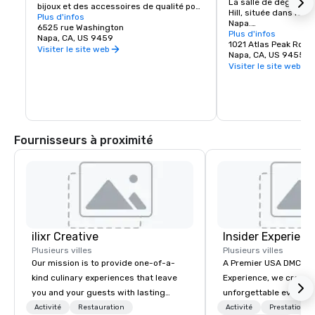
La salle de dégustatio
bijoux et des accessoires de qualité pour 
Hill, située dans les c
tous les âges. Beaux-arts, gastronomie, 
Plus d'infos
Napa.

chocolats, vins et dégustation de vins. 
6525 rue Washington
Rendez-nous visite p
Plus d'infos
Des cadeaux romantiques et des objets 
Napa, CA, US 9459
vins Prime Solum, Exp
1021 Atlas Peak Road
de collection provenant de la Napa Valley 
Visiter le site web
Tetra.
Napa, CA, US 94559
et du monde entier, complétant une 
Visiter le site web
délicieuse variété de restaurants de la 
région viticole.
Fournisseurs à proximité
ilixr Creative
Insider Experienc
Plusieurs villes
Plusieurs villes
Our mission is to provide one-of-a-
A Premier USA DMC Partner At 
kind culinary experiences that leave
Experience, we create
you and your guests with lasting
unforgettable events w
memories and satiated palates. Every
access to premium ve
Activité
Restauration
Activité
Prestations