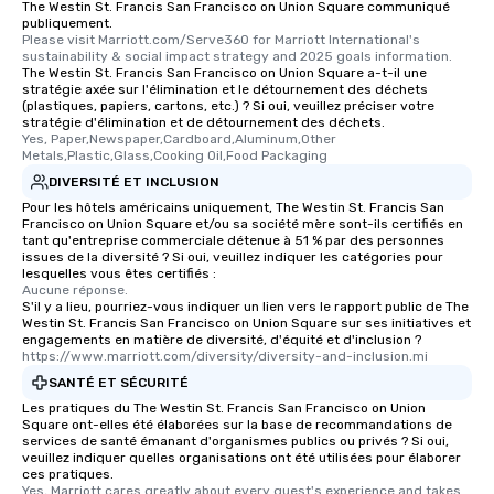
The Westin St. Francis San Francisco on Union Square communiqué
and your guests might
publiquement.
discovered otherwise 
Please visit Marriott.com/Serve360 for Marriott International's 
sustainability & social impact strategy and 2025 goals information.
at a typical corporate 
The Westin St. Francis San Francisco on Union Square a-t-il une
a way to try some of t
stratégie axée sur l'élimination et le détournement des déchets
(plastiques, papiers, cartons, etc.) ? Si oui, veuillez préciser votre
in the city and dive in
stratégie d'élimination et de détournement des déchets.
cuisines and dishes. Al
Yes, Paper,Newspaper,Cardboard,Aluminum,Other 
selected dishes are cu
Metals,Plastic,Glass,Cooking Oil,Food Packaging
high standards to ensu
DIVERSITÉ ET INCLUSION
delight any palate. Tours Available
Pour les hôtels américains uniquement, The Westin St. Francis San
Francisco on Union Square et/ou sa société mère sont-ils certifiés en
from Day to Night With
tant qu'entreprise commerciale détenue à 51 % par des personnes
group experience, bookin
issues de la diversité ? Si oui, veuillez indiquer les catégories pour
key. Whether you desir
lesquelles vous êtes certifiés :
Aucune réponse.
business hours or earl
S'il y a lieu, pourriez-vous indiquer un lien vers le rapport public de The
after work, we can coo
Westin St. Francis San Francisco on Union Square sur ses initiatives et
engagements en matière de diversité, d'équité et d'inclusion ?
you to provide options 
https://www.marriott.com/diversity/diversity-and-inclusion.mi
needs. Go for as Long or as Short as
SANTÉ ET SÉCURITÉ
You Like Along with fle
Les pratiques du The Westin St. Francis San Francisco on Union
scheduling, Lip Smack
Square ont-elles été élaborées sur la base de recommandations de
Tours also provides a 
services de santé émanant d'organismes publics ou privés ? Si oui,
durations. Our shortes
veuillez indiquer quelles organisations ont été utilisées pour élaborer
ces pratiques.
2.5 hours; our longest 
Yes, Marriott cares greatly about every guest's experience and takes 