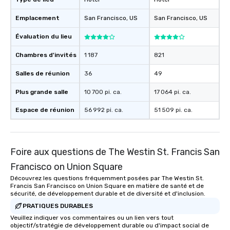
convenient and efficie
experience is designed
Emplacement
San Francisco
, US
San Francisco
, US
restaurants are within
walking distance of ea
Évaluation du lieu
short stroll allows you
members a chance to 
Chambres d'invités
1 187
821
networking opportunit
Salles de réunion
36
49
heading to the next pl
itinerary. You Get a Dinner and a Show
Plus grande salle
10 700 pi. ca.
17 064 pi. ca.
Our tours offer an exqu
entertainment. All tour
Espace de réunion
56 992 pi. ca.
51 509 pi. ca.
knowledgeable, profes
who leads the group on
offering engaging tidb
Foire aux questions de The Westin St. Francis San
fascinating stories. S
interactive experience
Francisco on Union Square
along the way exclusive
Découvrez les questions fréquemment posées par The Westin St.
ensuring there is neve
Francis San Francisco on Union Square en matière de santé et de
sécurité, de développement durable et de diversité et d'inclusion.
Different Types of Cuis
experiences offer the a
PRATIQUES DURABLES
several renowned rest
Veuillez indiquer vos commentaires ou un lien vers tout
objectif/stratégie de développement durable ou d'impact social de
convenient outing, inc