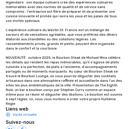
légendaire : son équipe culinaire crée des expériences culinaires 
a tour is stress-free a
mémorables avec des normes de qualité et de service sans 
enjoy the company of 
compromis ; l'entreprise est fière de préparer et de présenter une 
cuisine innovante et primée qui ravira les yeux et les palais de tous 
more easily. You’ll tak
vos invités spéciaux.

knowing that everythin
of from the moment the
L'expérience culinaire du Westin St. Francis est un mélange de 
booked to the minute i
saveurs et de sensations agréables, que vous préfériez des dîners 
élaborés aux chandelles ou des collations légères. Les 
Since the menu is alre
rassemblements privés, grands et petits, peuvent être organisés 
have nothing to worry 
dans le confort et la courtoisie

remember to submit ah
NOUVEAUTÉ : octobre 2025, le Bourbon Steak de Michael Mina célèbre 
date any dietary restr
les détails qui rendent les repas mémorables, qu'il s'agisse de plats 
allergies for anyone in
cuisinés à la perfection, de plats à l'ancienne, d'accompagnements 
Feel Like a VIP at Each
partagés ou de moments marquants. Au cœur de Bourbon Steak se 
trouve le Bourbon Lounge, où vous pourrez déguster des cocktails 
Smacking Foodie Tours
artisanaux dans une atmosphère raffinée et accueillante dans l'un des 
group members never 
sites les plus emblématiques de la ville. Présentation de The Eighth 
about waiting in line to
Rule, un bar à bourbon conçu par Stephen Curry comme un espace 
intime pour se réunir et déguster des libations. Le bourbon est soumis 
restaurant or being sh
à sept règles. Ici, nous vous invitons à créer votre propre Huitième 
than desirable table. O
Règle
everyone is treated lik
Liens web
immediate seating upon
Visite virtuelle
What’s more, your gro
Suivez-nous
a special warm welcom