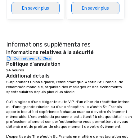
at various stops. Build Your Network
Our exclusive experien
En savoir plus
En savoir plus
ultimate networking op
a typical sit-down dinn
to engage the person t
right of you. Because 
place at multiple resta
Informations supplémentaires
walking in between, th
Informations relatives à la sécurité
countless opportunitie
Commitment to Clean
with different people 
Politique d'annulation
down at each venue a
24 heures
traverse along the way
Additional details
experiences not only 
Surplombant Union Square, l'emblématique Westin St. Francis, de 
ways to network, but a
renommée mondiale, organise des mariages et des événements 
way to do so. Large Groups Welcome
spectaculaires depuis plus d'un siècle. 

Lip Smacking Foodie To
Qu'il s'agisse d'une élégante suite VIP, d'un dîner de répétition intime 
groups, small or large.
ou d'une grande réunion ou d'une réception, le Westin St. Francis 
experiences can acc
apporte beauté et expérience à chaque nuance de votre événement 
mémorable. L'ensemble du personnel est attentif à chaque détail ; son 
groups from as few as
professionnalisme et son perfectionnisme vous permettent de vous 
as 500 guests, making
détendre et de profiter de chaque moment de votre événement. 

choice for any corpora
L'expertise de The Westin St. Francis en matière de restauration est 
Stress-Free Booking 