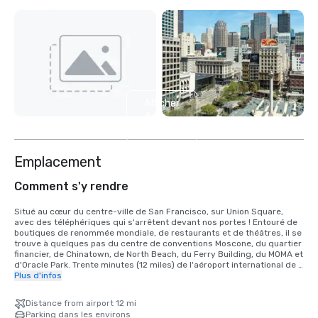
Afficher
4
autres
Emplacement
Comment s'y rendre
Situé au cœur du centre-ville de San Francisco, sur Union Square, 
avec des téléphériques qui s'arrêtent devant nos portes ! Entouré de 
boutiques de renommée mondiale, de restaurants et de théâtres, il se 
trouve à quelques pas du centre de conventions Moscone, du quartier 
financier, de Chinatown, de North Beach, du Ferry Building, du MOMA et 
d'Oracle Park. Trente minutes (12 miles) de l'aéroport international de 
San Francisco ; 40 minutes (15 miles SE) de l'aéroport international 
Plus d'infos
d'Oakland.

Distance from airport 12 mi
INFORMATIONS SUR LES TRANSPORTS

Parking dans les environs