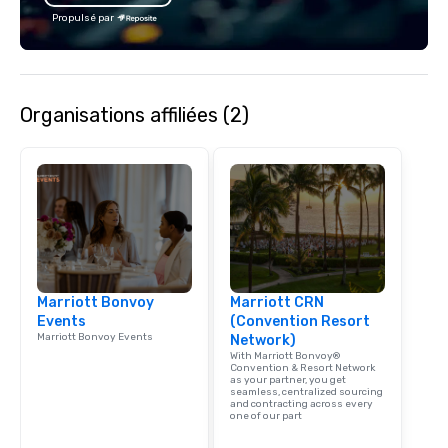
with utmost care, who
Propulsé par
each experience with 
engaging information 
Lip Smacking Foodie T
entertaining activity 
Organisations affiliées (2)
dining experience meld
that are sure to add ne
meeting events, from 
team building. All-Inclusive Group
Dining When meeting p
corporate group event
Smacking Foodie Tours,
group is assured a top
experience with three 
Marriott Bonvoy
Marriott CRN
signature dishes at ea
Events
(Convention Resort
Our affordable tours a
Marriott Bonvoy Events
Network)
person with tax and gr
With Marriott Bonvoy®
included. The only thi
Convention & Resort Network
as your partner, you get
are drinks. However, 
seamless, centralized sourcing
and contracting across every
package upgrade is ava
one of our part
provides guests a sign