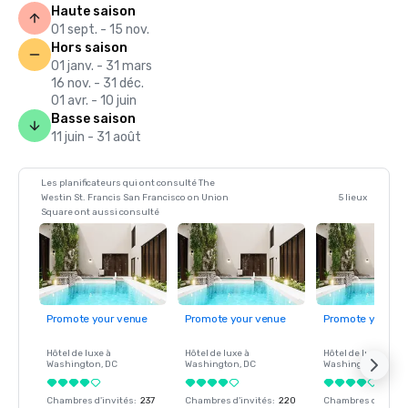
Haute saison
01 sept. - 15 nov.
Hors saison
01 janv. - 31 mars
16 nov. - 31 déc.
01 avr. - 10 juin
Basse saison
11 juin - 31 août
Les planificateurs qui ont consulté The
Westin St. Francis San Francisco on Union
5 lieux
Square ont aussi consulté
Promote your venue
Promote your venue
Promote your ve
Hôtel de luxe à
Hôtel de luxe à
Hôtel de luxe à
Washington
, DC
Washington
, DC
Washington
, DC
Chambres d'invités
:
237
Chambres d'invités
:
220
Chambres d'invité