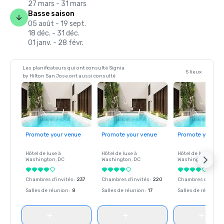
27 mars - 31 mars
Basse saison
05 août - 19 sept.
18 déc. - 31 déc.
01 janv. - 28 févr.
Les planificateurs qui ont consulté Signia
5 lieux
by Hilton San Jose ont aussi consulté
Promote your venue
Promote your venue
Promote your ve
Hôtel de luxe à
Hôtel de luxe à
Hôtel de luxe à
Washington
, DC
Washington
, DC
Washington
, DC
Chambres d'invités
:
237
Chambres d'invités
:
220
Chambres d'invité
Salles de réunion
:
8
Salles de réunion
:
17
Salles de réunion
: