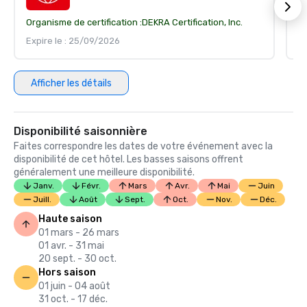
Organisme de certification :
DEKRA Certification, Inc.
Or
Expire le : 25/09/2026
Ex
Afficher les détails
Disponibilité saisonnière
Faites correspondre les dates de votre événement avec la
disponibilité de cet hôtel. Les basses saisons offrent
généralement une meilleure disponibilité.
Janv.
Févr.
Mars
Avr.
Mai
Juin
Juill.
Août
Sept.
Oct.
Nov.
Déc.
Haute saison
01 mars - 26 mars
01 avr. - 31 mai
20 sept. - 30 oct.
Hors saison
01 juin - 04 août
31 oct. - 17 déc.