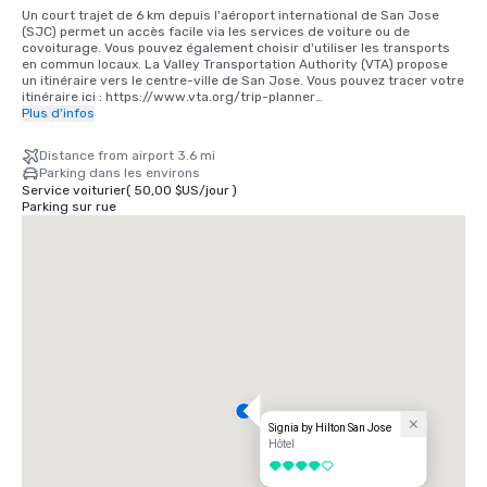
Un court trajet de 6 km depuis l'aéroport international de San Jose 
(SJC) permet un accès facile via les services de voiture ou de 
covoiturage. Vous pouvez également choisir d'utiliser les transports 
en commun locaux. La Valley Transportation Authority (VTA) propose 
un itinéraire vers le centre-ville de San Jose. Vous pouvez tracer votre 
itinéraire ici : https://www.vta.org/trip-planner

Plus d'infos
Si vous venez de l'aéroport international de San Francisco (SFO), la 
meilleure option est de faire les 40 minutes de route vers le sud ou 
Distance from airport 3.6 mi
d'utiliser un service de covoiturage. Vous pouvez également utiliser le 
Parking dans les environs
train via BART et Caltrain. https://www.bart.gov et 
Service voiturier
(
50,00 $US
/
jour
)
https://www.caltrain.com
Parking sur rue
Signia by Hilton San Jose
Hôtel
4 sur 5