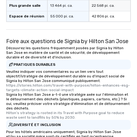
Plus grande salle
13 464 pi. ca.
22 568 pi. ca.
Espace de réunion
55 000 pi. ca.
42 806 pi. ca.
Foire aux questions de Signia by Hilton San Jose
Découvrez les questions fréquemment posées par Signia by Hilton
San Jose en matière de santé et de sécurité, de développement
durable et de diversité et d'inclusion.
PRATIQUES DURABLES
Veuillez indiquer vos commentaires ou un lien vers tout
objectif/stratégie de développement durable ou d'impact social de
Signia by Hilton San Jose communiqué publiquement.
https://stories.hilton.com/travel-with-purpose/hilton-enhances-esg-
targets-climate-action-social-impact
Signia by Hilton San Jose a-t-il une stratégie axée sur l'élimination et
le détournement des déchets (plastiques, papiers, cartons, etc.) ? Si
oui, veuillez préciser votre stratégie d'élimination et de détournement
des déchets.
Hilton’s strategy is rooted in its Travel with Purpose goal to reduce 
waste sent to landfills by 50% by 2030.
DIVERSITÉ ET INCLUSION
Pour les hôtels américains uniquement, Signia by Hilton San Jose
et/ou sa société mère sont-ils certifiés en tant qu'entreprise