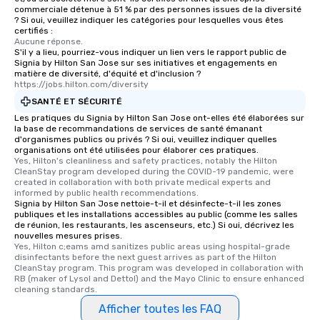
commerciale détenue à 51 % par des personnes issues de la diversité
? Si oui, veuillez indiquer les catégories pour lesquelles vous êtes
certifiés :
Aucune réponse.
S'il y a lieu, pourriez-vous indiquer un lien vers le rapport public de
Signia by Hilton San Jose sur ses initiatives et engagements en
matière de diversité, d'équité et d'inclusion ?
https://jobs.hilton.com/diversity
SANTÉ ET SÉCURITÉ
Les pratiques du Signia by Hilton San Jose ont-elles été élaborées sur
la base de recommandations de services de santé émanant
d'organismes publics ou privés ? Si oui, veuillez indiquer quelles
organisations ont été utilisées pour élaborer ces pratiques.
Yes, Hilton's cleanliness and safety practices, notably the Hilton 
CleanStay program developed during the COVID-19 pandemic, were 
created in collaboration with both private medical experts and 
informed by public health recommendations.
Signia by Hilton San Jose nettoie-t-il et désinfecte-t-il les zones
publiques et les installations accessibles au public (comme les salles
de réunion, les restaurants, les ascenseurs, etc.) Si oui, décrivez les
nouvelles mesures prises.
Yes, Hilton c;eams amd sanitizes public areas using hospital-grade 
disinfectants before the next guest arrives as part of the Hilton 
CleanStay program. This program was developed in collaboration with 
RB (maker of Lysol and Dettol) and the Mayo Clinic to ensure enhanced 
cleaning standards.
Afficher toutes les FAQ