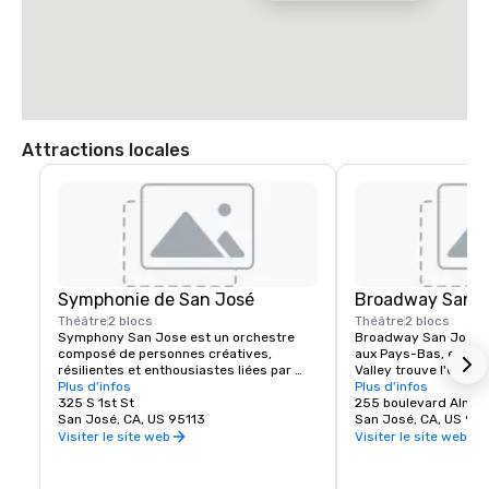
Attractions locales
Symphonie de San José
Broadway San J
Théâtre
2 blocs
Théâtre
2 blocs
Symphony San Jose est un orchestre 
Broadway San Jose, u
composé de personnes créatives, 
aux Pays-Bas, est l'en
résilientes et enthousiastes liées par 
Valley trouve l'expéri
l'amour de la musique. Elle est fière 
Plus d'infos
New York Broadway. Qu
Plus d'infos
d'avoir élu domicile à San Jose et 
325 S 1st St
ou que vous soyez de
255 boulevard Alma
d'adopter la culture innovante et 
San José, CA, US 95113
Jose, Broadway San J
San José, CA, US 951
diversifiée de notre communauté en 
spectacles que vous v
Visiter le site web
Visiter le site web
reflétant ce même esprit dans ses 
performances et ses programmes. 
Chaque année, le Symphony San Jose 