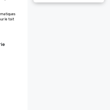
ématiques 
 le toit 
rie