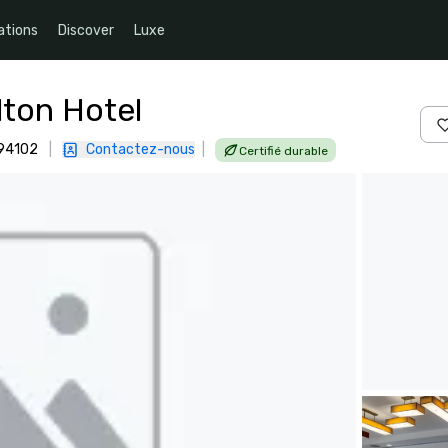
ations
Discover
Luxe
lton Hotel
 94102
|
Contactez-nous
|
Certifié durable