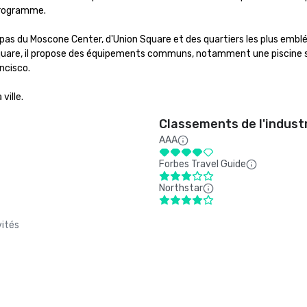
rogramme.

 pas du Moscone Center, d'Union Square et des quartiers les plus embl
quare, il propose des équipements communs, notamment une piscine sur
ncisco.

ville.
Classements de l'indust
AAA
Forbes Travel Guide
Northstar
vités