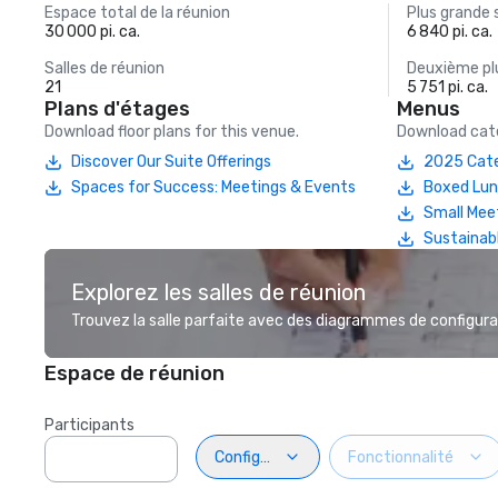
Espace total de la réunion
Plus grande 
30 000 pi. ca.
6 840 pi. ca.
Salles de réunion
Deuxième plu
21
5 751 pi. ca.
Plans d'étages
Menus
Download floor plans for this venue.
Download cate
Discover Our Suite Offerings
2025 Cate
Spaces for Success: Meetings & Events
Boxed Lu
Small Mee
Sustainab
Explorez les salles de réunion
Trouvez la salle parfaite avec des diagrammes de configurat
Espace de réunion
Participants
Configuration
Fonctionnalité