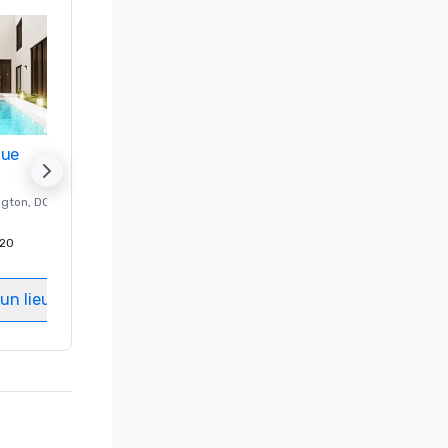
nue
Promote your venue
ngton
, DC
Hôtel de luxe à
Washington
, DC
20
Chambres d'invités
:
237
Salles de réunion
:
8
un lieu
Sélectionnez un lieu