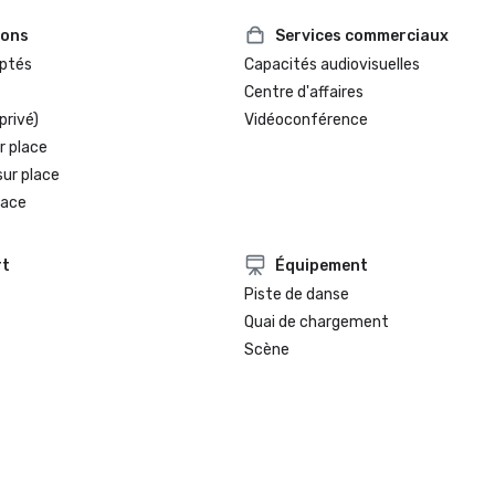
ions
Services commerciaux
ptés
Capacités audiovisuelles
Centre d'affaires
privé)
Vidéoconférence
r place
sur place
lace
rt
Équipement
Piste de danse
Quai de chargement
Scène