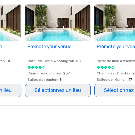
e
Promote your venue
Promote your ve
ton
, DC
Hôtel de luxe à
Washington
, DC
Hôtel de luxe à
Washi
0
Chambres d'invités
:
237
Chambres d'invités
:
2
Salles de réunion
:
8
Salles de réunion
:
17
n lieu
Sélectionnez un lieu
Sélectionnez 