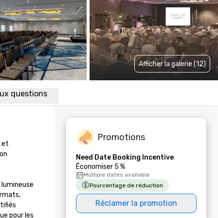
Afficher la galerie (12)
aux questions
Promotions
et 
on 
Need Date Booking Incentive
Économiser 5 %
Multiple dates available
 lumineuse 
Pourcentage de réduction
rmats, 
Réclamer la promotion
ifiés 
e pour les 