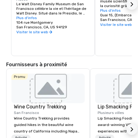
musée scientifique int
Le Walt Disney Family Museum de San 
la curiosité grâce à d
Francisco célèbre la vie et l'héritage de 
interactives. Situé au 
Plus d'infos
Walt Disney. Situé dans le Presidio, le 
plus de 600 exposition
Quai 15, (Embarcader
musée présente dix galeries présentant 
Plus d'infos
peuvent explorer la sci
San Francisco, CA, U
des œuvres d'art originales, des 
104 rue Montgomery
perception humaine. Q
Visiter le site web
esquisses d'animation anciennes et des 
San Francisco, CA, US 94129
créer des illusions d'
expositions interactives. Les points forts 
Visiter le site web
d'expérimenter avec le
incluent une réplique du modèle de 
le musée encourage l'
Disneyland et l'emblématique caméra 
découverte par le jeu
multiplan. Avec ses expositions 
C'est un lieu où l'expl
tournantes et ses ateliers pratiques, 
créativité, ce qui en f
c'est une visite incontournable pour les 
incontournable pour l
fans de Disney, car elle offre un aperçu 
Fournisseurs à proximité
plus approfondi de la créativité qui sous-
tend la magie Disney.
Promu
Wine Country Trekking
Lip Smacking Foo
San Francisco
Plusieurs villes
Wine Country Trekking provides
Lip Smacking Foodie T
guided hikes in the beautiful wine
award-winning VIP gro
country of California including Napa
experiences with visits
and Sonoma Valleys. These
restaurants throughou
Activité
Activité