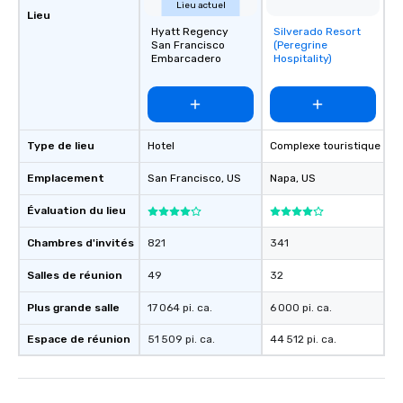
Lieu actuel
for groups that desire 
Lieu
experience, we can als
Hyatt Regency
Silverado Resort
Removed from
San Francisco
(Peregrine
favorites
an evening helicopter 
Embarcadero
Hospitality)
glittering lights of The S
Memorable Experience f
Smacking Foodie Tours
to gather and dine tha
experienced, and all ar
Type de lieu
Hotel
Complexe touristique
remember. Our one-of-
Emplacement
San Francisco
, US
Napa
, US
are special, from the fi
last. It’s an experienc
Évaluation du lieu
will reminisce about lo
leave. Location, Location, Location
Chambres d'invités
821
341
One of the best reason
Salles de réunion
49
32
convenient and efficie
experience is designed
Plus grande salle
17 064 pi. ca.
6 000 pi. ca.
restaurants are within
walking distance of ea
Espace de réunion
51 509 pi. ca.
44 512 pi. ca.
short stroll allows you
members a chance to 
networking opportunit