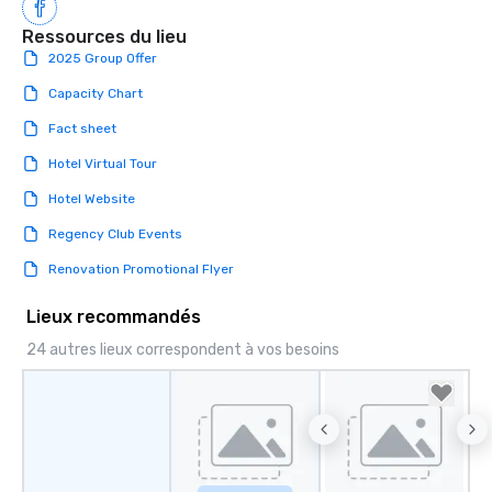
have nothing to worry 
Ressources du lieu
remember to submit ah
2025 Group Offer
date any dietary restr
allergies for anyone in
Capacity Chart
Feel Like a VIP at Each
Fact sheet
Smacking Foodie Tours
group members never 
Hotel Virtual Tour
about waiting in line to
Hotel Website
restaurant or being sh
than desirable table. O
Regency Club Events
everyone is treated lik
Renovation Promotional Flyer
immediate seating upon
What’s more, your gro
Lieux recommandés
a special warm welcom
from the restaurant c
24 autres lieux correspondent à vos besoins
be printed featuring yo
which can be an added 
those Instagram mome
For added ease, we ca
transportation pick-up
as well as an event ph