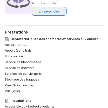
Prix Northstar Stella 2024 - Finaliste dans la catégorie 
to the finest detail.
« Meilleur espace événementiel dans un hôtel/centre de 
En savoir plus
villégiature »

Prestations
Caractéristiques des chambres et services aux clients
Accès Internet
Appels (sans frais)
Boîte vocale
Service de blanchisserie
Service de chambre
Services de conciergerie
Stockage des bagages
Vue (Océan ou mer)
Vue (Ville)
Installations
Accessible aux fauteuils roulants