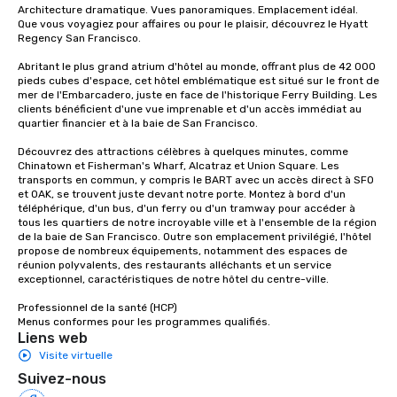
walking in between, th
Architecture dramatique. Vues panoramiques. Emplacement idéal. 
Que vous voyagiez pour affaires ou pour le plaisir, découvrez le Hyatt 
countless opportunitie
Regency San Francisco. 

with different people 
down at each venue a
Abritant le plus grand atrium d'hôtel au monde, offrant plus de 42 000 
traverse along the way
pieds cubes d'espace, cet hôtel emblématique est situé sur le front de 
mer de l'Embarcadero, juste en face de l'historique Ferry Building. Les 
experiences not only 
clients bénéficient d'une vue imprenable et d'un accès immédiat au 
ways to network, but a
quartier financier et à la baie de San Francisco. 

way to do so. Large Groups Welcome
Découvrez des attractions célèbres à quelques minutes, comme 
Lip Smacking Foodie To
Chinatown et Fisherman's Wharf, Alcatraz et Union Square. Les 
groups, small or large.
transports en commun, y compris le BART avec un accès direct à SFO 
experiences can acc
et OAK, se trouvent juste devant notre porte. Montez à bord d'un 
téléphérique, d'un bus, d'un ferry ou d'un tramway pour accéder à 
groups from as few as
tous les quartiers de notre incroyable ville et à l'ensemble de la région 
as 500 guests, making
de la baie de San Francisco. Outre son emplacement privilégié, l'hôtel 
choice for any corpora
propose de nombreux équipements, notamment des espaces de 
réunion polyvalents, des restaurants alléchants et un service 
Stress-Free Booking 
exceptionnel, caractéristiques de notre hôtel du centre-ville. 

a tour is stress-free a
enjoy the company of 
Professionnel de la santé (HCP) 

Menus conformes pour les programmes qualifiés.
more easily. You’ll tak
Liens web
knowing that everythin
Visite virtuelle
of from the moment the
Suivez-nous
booked to the minute i
Since the menu is alre