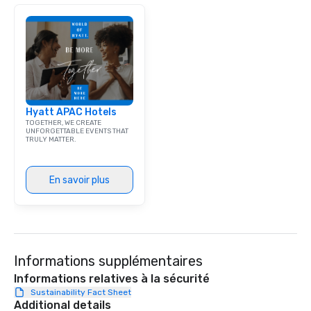
meeting events, from 
team building. All-Inclusive Group
Dining When meeting p
corporate group event
Smacking Foodie Tours,
group is assured a top
experience with three 
Hyatt APAC Hotels
signature dishes at ea
TOGETHER, WE CREATE
Our affordable tours a
UNFORGETTABLE EVENTS THAT
TRULY MATTER.
person with tax and gr
included. The only thi
are drinks. However, 
En savoir plus
package upgrade is ava
provides guests a sign
at various stops. Build Your Network
Our exclusive experien
ultimate networking op
a typical sit-down dinn
Informations supplémentaires
to engage the person t
Informations relatives à la sécurité
right of you. Because 
Sustainability Fact Sheet
place at multiple resta
Additional details