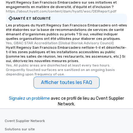
Hyatt Regency San Francisco Embarcadero sur ses initiatives et
high standards to ensu
engagements en matière de diversité, d'équité et d'inclusion ?
https://about.hyatt.com/content/dam/hyatt/woc/DEIReport.pdf
delight any palate. Tours Available
SANTÉ ET SÉCURITÉ
from Day to Night With
group experience, bookin
Les pratiques du Hyatt Regency San Francisco Embarcadero ont-elles
été élaborées sur la base de recommandations de services de santé
key. Whether you desir
émanant d'organismes publics ou privés ? Si oui, veuillez indiquer
business hours or earl
quelles organisations ont été utilisées pour élaborer ces pratiques.
Yes, GBAC STAR Accreditation (Global Biorisk Advisory Council)
after work, we can coo
Hyatt Regency San Francisco Embarcadero nettoie-t-il et désinfecte-
you to provide options 
t-il les zones publiques et les installations accessibles au public
needs. Go for as Long or as Short as
(comme les salles de réunion, les restaurants, les ascenseurs, etc.) Si
oui, décrivez les nouvelles mesures prises.
You Like Along with fle
Yes, All public areas are disinfected at least every two hours. 
scheduling, Lip Smack
Grequently touched surfaces are sanitized on an ongoing basis 
depending upon frequency of use.
Tours also provides a 
durations. Our shortes
Afficher toutes les FAQ
2.5 hours; our longest 
hours, with optional 
Signalez un problème
avec ce profil de lieu au Cvent Supplier
incentives.
Network.
Cvent Supplier Network
Solutions sur site