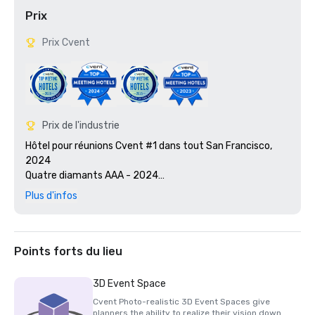
Prix
Prix Cvent
Prix de l'industrie
Hôtel pour réunions Cvent #1 dans tout San Francisco, 
2024

Quatre diamants AAA - 2024

Smart Meetings - Lauréat du prix Platinum Choice 2024

Plus d'infos
Les meilleurs prix mondiaux de Travel + Leisure pour 2025

Certifié Green Key 2025 - évaluation à 4 clés

Prix Northstar Stella 2025 : finaliste dans la catégorie 
« Meilleur personnel de soutien sur site » 

Points forts du lieu
Prix Northstar Stella 2024 - Médaille de bronze, « Meilleur 
hôtel/centre de villégiature »

3D Event Space
Prix Northstar Stella 2024 - Médaille de bronze, « Meilleur 
Cvent Photo-realistic 3D Event Spaces give
personnel de soutien sur site »

planners the ability to realize their vision down