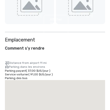
Afficher
31
autres
Emplacement
Comment s'y rendre
Distance from airport 11 mi
Parking dans les environs
Parking payant
(
37,00 $US
/
jour
)
Service voiturier
(
91,00 $US
/
jour
)
Parking des bus