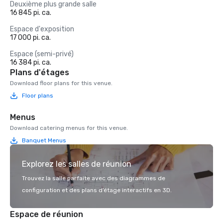
Deuxième plus grande salle
16 845 pi. ca.
Espace d'exposition
17 000 pi. ca.
Espace (semi-privé)
16 384 pi. ca.
Plans d'étages
Download floor plans for this venue.
Floor plans
Menus
Download catering menus for this venue.
Banquet Menus
Explorez les salles de réunion
Trouvez la salle parfaite avec des diagrammes de
configuration et des plans d’étage interactifs en 3D.
Espace de réunion