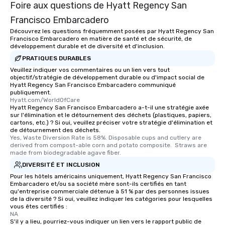
heading to the next pl
Foire aux questions de Hyatt Regency San
itinerary. You Get a Dinner and a Show
Francisco Embarcadero
Our tours offer an exqu
Découvrez les questions fréquemment posées par Hyatt Regency San
entertainment. All tour
Francisco Embarcadero en matière de santé et de sécurité, de
knowledgeable, profes
développement durable et de diversité et d'inclusion.
who leads the group on
PRATIQUES DURABLES
offering engaging tidb
Veuillez indiquer vos commentaires ou un lien vers tout
fascinating stories. S
objectif/stratégie de développement durable ou d'impact social de
Hyatt Regency San Francisco Embarcadero communiqué
interactive experience
publiquement.
along the way exclusive
Hyatt.com/WorldOfCare
Hyatt Regency San Francisco Embarcadero a-t-il une stratégie axée
ensuring there is neve
sur l'élimination et le détournement des déchets (plastiques, papiers,
Different Types of Cuis
cartons, etc.) ? Si oui, veuillez préciser votre stratégie d'élimination et
experiences offer the a
de détournement des déchets.
Yes, Waste Diversion Rate is 58%. Disposable cups and cutlery are 
several renowned rest
derived from compost-able corn and potato composite.  Straws are 
convenient outing, inc
made from biodegradable agave fiber.
and your guests might
DIVERSITÉ ET INCLUSION
discovered otherwise 
Pour les hôtels américains uniquement, Hyatt Regency San Francisco
at a typical corporate 
Embarcadero et/ou sa société mère sont-ils certifiés en tant
qu'entreprise commerciale détenue à 51 % par des personnes issues
a way to try some of t
de la diversité ? Si oui, veuillez indiquer les catégories pour lesquelles
in the city and dive in
vous êtes certifiés :
NA
cuisines and dishes. Al
S'il y a lieu, pourriez-vous indiquer un lien vers le rapport public de
selected dishes are cu