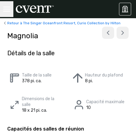
Retour à The Singer Oceanfront Resort, Curio Collection by Hilton
Magnolia
Détails de la salle
Taille de la salle
Hauteur du plafond
378 pi. ca.
8 pi.
Dimensions de la
Capacité maximale
salle
10
18 x 21 pi. ca.
Capacités des salles de réunion