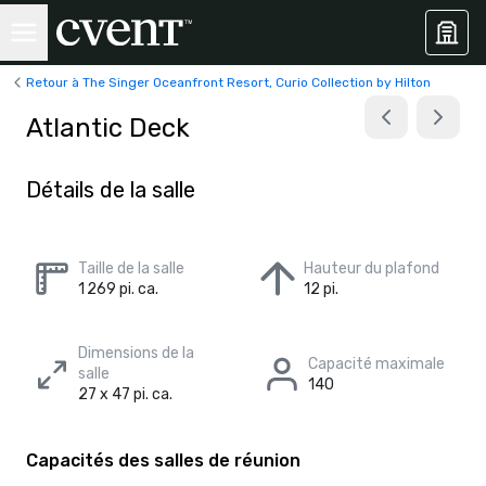
Retour à The Singer Oceanfront Resort, Curio Collection by Hilton
Atlantic Deck
Détails de la salle
Taille de la salle
Hauteur du plafond
1 269 pi. ca.
12 pi.
Dimensions de la
Capacité maximale
salle
140
27 x 47 pi. ca.
Capacités des salles de réunion