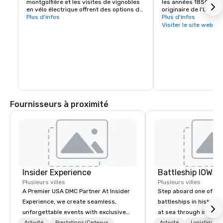
montgolfière et les visites de vignobles 
les années 1850 par 
en vélo électrique offrent des options de 
originaire de l'Ohio, e
team building ou de loisirs inoubliables

Plus d'infos
point de contact essen
Plus d'infos
visiteurs, avec une 
Visiter le site web
Le lac Sonoma, situé à proximité, est 
concentration de res
idéal pour la randonnée et la navigation 
gamme, d'expérience
de plaisance.
d'hébergements et d'a
sur quelques pâtés d
En fait, vous pourriez
jours à explorer tout c
Healdsburg a à offrir 
la place centrale.
Fournisseurs à proximité
Insider Experience
Battleship IOWA
Plusieurs villes
Plusieurs villes
A Premier USA DMC Partner At Insider
Step aboard one of th
Experience, we create seamless,
battleships in history 
unforgettable events with exclusive
at sea through immers
access to premium venues, world-
designed for all ages.
Activité
Prestations/Cadeaux
Activité
Logistique/D