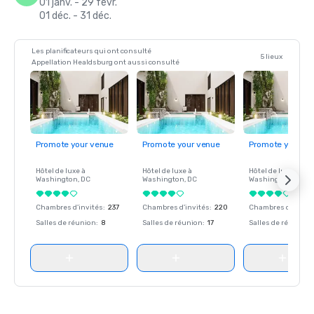
01 janv. - 29 févr.
01 déc. - 31 déc.
Les planificateurs qui ont consulté
5 lieux
Appellation Healdsburg ont aussi consulté
Promote your venue
Promote your venue
Promote your ve
Hôtel de luxe à
Hôtel de luxe à
Hôtel de luxe à
Washington
, DC
Washington
, DC
Washington
, DC
Chambres d'invités
:
237
Chambres d'invités
:
220
Chambres d'invité
Salles de réunion
:
8
Salles de réunion
:
17
Salles de réunion
: