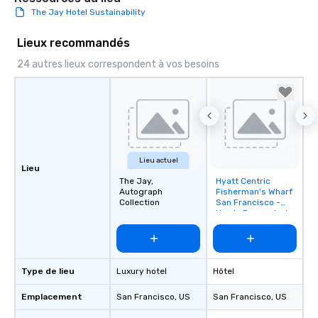
The Jay Hotel Sustainability
Lieux recommandés
24 autres lieux correspondent à vos besoins
Lieu actuel
Lieu
The Jay,
Hyatt Centric
Removed from
Autograph
Fisherman's Wharf
favorites
Collection
San Francisco -
Newly Renovated
Type de lieu
Luxury hotel
Hôtel
Emplacement
San Francisco
, US
San Francisco
, US