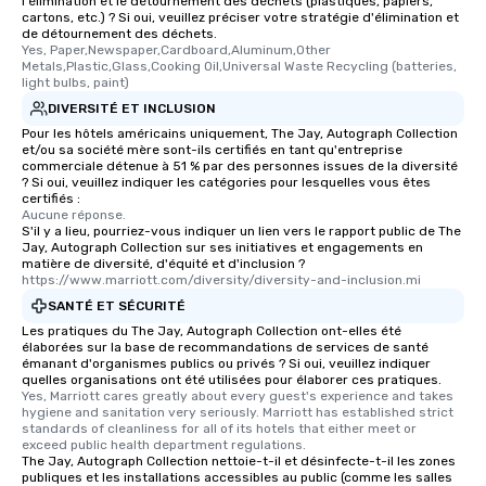
l'élimination et le détournement des déchets (plastiques, papiers,
cartons, etc.) ? Si oui, veuillez préciser votre stratégie d'élimination et
de détournement des déchets.
Yes, Paper,Newspaper,Cardboard,Aluminum,Other 
Metals,Plastic,Glass,Cooking Oil,Universal Waste Recycling (batteries, 
light bulbs, paint)
DIVERSITÉ ET INCLUSION
Pour les hôtels américains uniquement, The Jay, Autograph Collection
et/ou sa société mère sont-ils certifiés en tant qu'entreprise
commerciale détenue à 51 % par des personnes issues de la diversité
? Si oui, veuillez indiquer les catégories pour lesquelles vous êtes
certifiés :
Aucune réponse.
S'il y a lieu, pourriez-vous indiquer un lien vers le rapport public de The
Jay, Autograph Collection sur ses initiatives et engagements en
matière de diversité, d'équité et d'inclusion ?
https://www.marriott.com/diversity/diversity-and-inclusion.mi
SANTÉ ET SÉCURITÉ
Les pratiques du The Jay, Autograph Collection ont-elles été
élaborées sur la base de recommandations de services de santé
émanant d'organismes publics ou privés ? Si oui, veuillez indiquer
quelles organisations ont été utilisées pour élaborer ces pratiques.
Yes, Marriott cares greatly about every guest's experience and takes 
hygiene and sanitation very seriously. Marriott has established strict 
standards of cleanliness for all of its hotels that either meet or 
exceed public health department regulations. 
The Jay, Autograph Collection nettoie-t-il et désinfecte-t-il les zones
publiques et les installations accessibles au public (comme les salles