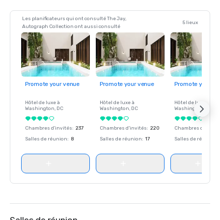
Les planificateurs qui ont consulté The Jay,
5 lieux
Autograph Collection ont aussi consulté
Promote your venue
Promote your venue
Promote your ve
Hôtel de luxe à
Hôtel de luxe à
Hôtel de luxe à
Washington
, DC
Washington
, DC
Washington
, DC
Chambres d'invités
:
237
Chambres d'invités
:
220
Chambres d'invité
Salles de réunion
:
8
Salles de réunion
:
17
Salles de réunion
: