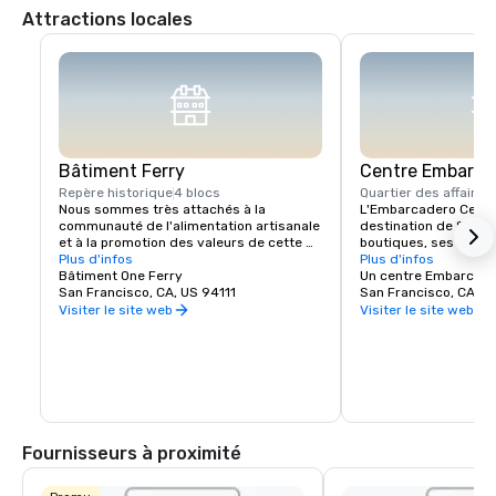
Attractions locales
Bâtiment Ferry
Centre Embarca
Repère historique
4 blocs
Quartier des affaires
Nous sommes très attachés à la 
L'Embarcadero Center 
communauté de l'alimentation artisanale 
destination de San Fr
et à la promotion des valeurs de cette 
boutiques, ses restau
communauté ici au Ferry Building. Nous 
Plus d'infos
exceptionnels et ses
Plus d'infos
envisageons le Ferry Building 
Bâtiment One Ferry
populaires. Pendant vo
Un centre Embarcad
Marketplace comme un rassemblement 
San Francisco, CA, US 94111
n'oubliez pas de déco
San Francisco, CA, U
dynamique d'agriculteurs locaux, de 
nombreuses exposition
Visiter le site web
Visiter le site web
producteurs artisanaux, d'entreprises 
cinéma indépendant 
alimentaires indépendantes et de clients 
autres attractions su
qu'ils servent. Nous créons une 
tours emblématiques,
communauté de personnes partageant 
également un éventail
les mêmes idées qui vont :

de services professi
pour votre confort. A
Mettez en valeur les petits producteurs 
à offrir en plein cœur
régionaux qui pratiquent des techniques 
nous pensons que vou
Fournisseurs à proximité
agricoles ou de production 
à Embarcadero Center,
traditionnelles et qui développent des 
relations personnelles avec leurs clients. 
