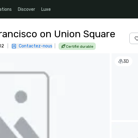
ations
Discover
Luxe
Francisco on Union Square
02
|
Contactez-nous
|
Certifié durable
3D