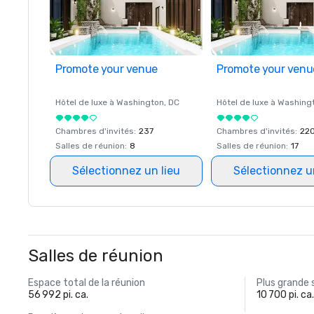
Promote your venue
Promote your venu
Hôtel de luxe à
Washington
, DC
Hôtel de luxe à
Washing
Chambres d'invités
:
237
Chambres d'invités
:
22
Salles de réunion
:
8
Salles de réunion
:
17
Sélectionnez un lieu
Sélectionnez u
Salles de réunion
Espace total de la réunion
Plus grande 
56 992 pi. ca.
10 700 pi. ca