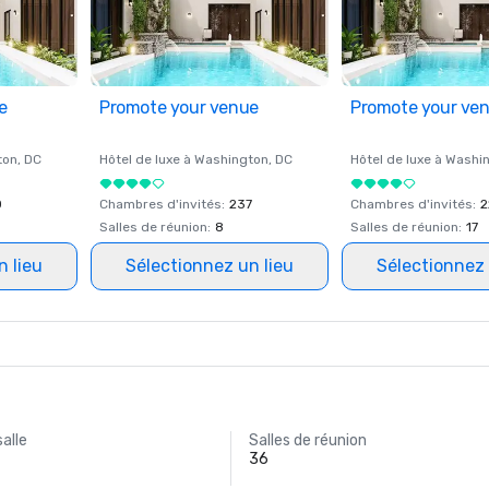
e
Promote your venue
Promote your ve
ton
, DC
Hôtel de luxe à
Washington
, DC
Hôtel de luxe à
Washi
0
Chambres d'invités
:
237
Chambres d'invités
:
2
Salles de réunion
:
8
Salles de réunion
:
17
n lieu
Sélectionnez un lieu
Sélectionnez 
salle
Salles de réunion
.
36