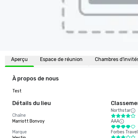
Aperçu
Espace de réunion
Chambres d'invité
À propos de nous
Test
Détails du lieu
Classemen
Northstar
Chaîne
Marriott Bonvoy
AAA
Marque
Forbes Travel
Westin