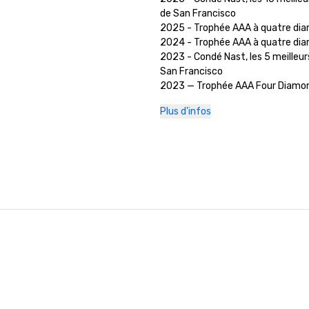
de San Francisco

2025 - Trophée AAA à quatre dia
2024 - Trophée AAA à quatre dia
2023 - Condé Nast, les 5 meilleurs
San Francisco

2023 — Trophée AAA Four Diamon
2022 - Prix AAA Four Diamond 

Plus d'infos
2021 - Prix AAA Four Diamond 

2020 - Découvrez les 21 meilleurs
San Francisco 

2020 - Prix AAA Four Diamond 
