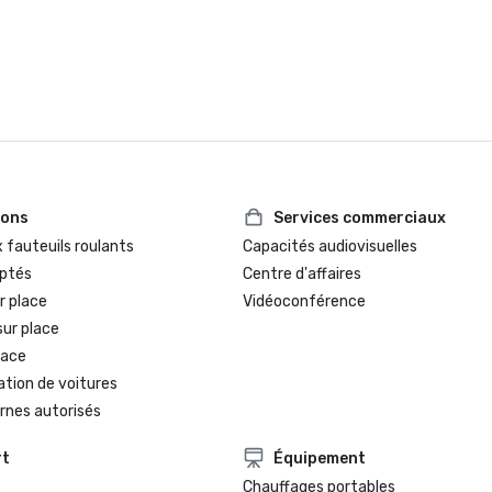
ions
Services commerciaux
 fauteuils roulants
Capacités audiovisuelles
ptés
Centre d'affaires
r place
Vidéoconférence
sur place
lace
ation de voitures
rnes autorisés
rt
Équipement
Chauffages portables