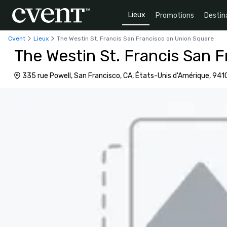
Lieux
Promotions
Destin
Cvent
Lieux
The Westin St. Francis San Francisco on Union Square
The Westin St. Francis San 
335 rue Powell, San Francisco, CA, États-Unis d'Amérique, 941