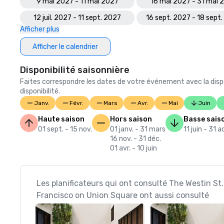
9 mai 2027 - 11 mai 2027
16 mai 2027 - 31 mai 
12 juil. 2027 - 11 sept. 2027
16 sept. 2027 - 18 sept
Afficher plus
Afficher le calendrier
Disponibilité saisonnière
Faites correspondre les dates de votre événement avec la dispo
disponibilité.
Janv.
Févr.
Mars
Avr.
Mai
Juin
Haute saison
Hors saison
Basse sais
01 sept. - 15 nov.
01 janv. - 31 mars
11 juin - 31 
16 nov. - 31 déc.
01 avr. - 10 juin
Les planificateurs qui ont consulté The Westin St
Francisco on Union Square ont aussi consulté