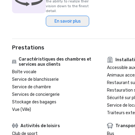
the ability to realize their
vision down to the finest
detail.
En savoir plus
Prestations
Caractéristiques des chambres et
Installat
services aux clients
Accessible aux
Boîte vocale
Animaux acce
Service de blanchisserie
Restaurant su
Service de chambre
Restauration 
Services de conciergerie
Sécurité sur p
Stockage des bagages
Service de loc
Vue (Ville)
Traiteurs exte
Activités de loisirs
Transpo
Club de sport
Bus