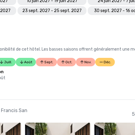
2027
10 juin 2027 - 19 juin 2027
24 juin 2027 - 7 jui
. 2027
23 sept. 2027 - 25 sept. 2027
30 sept. 2027 - 16 o
nibilité de cet hôtel. Les basses saisons offrent généralement une me
Juill.
Août
Sept.
Oct.
Nov.
Déc.
on
août
. Francis San
5