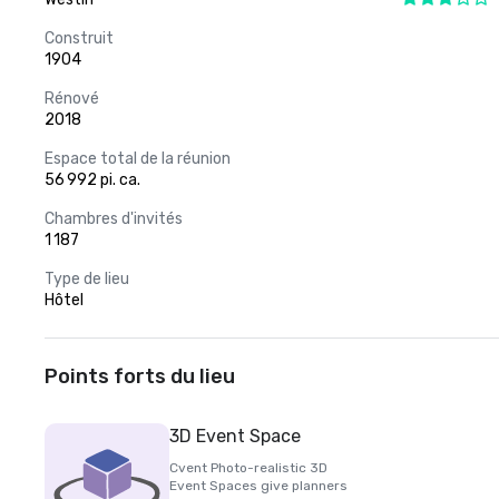
Construit
1904
Rénové
2018
Espace total de la réunion
56 992 pi. ca.
Chambres d'invités
1 187
Type de lieu
Hôtel
Points forts du lieu
3D Event Space
Cvent Photo-realistic 3D
Event Spaces give planners