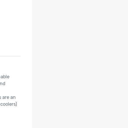
able 
nd 
 are an 
coolers)