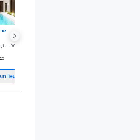
nue
Promote your venue
ngton
, DC
Hôtel de luxe à
Washington
, DC
20
Chambres d'invités
:
237
Salles de réunion
:
8
un lieu
Sélectionnez un lieu