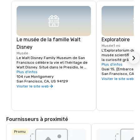
Le musée de la famille Walt
Exploratoire
Musée
1 mi
Disney
L'Exploratorium de Sa
Musée
musée scientifique int
Le Walt Disney Family Museum de San 
la curiosité grâce à d
Francisco célèbre la vie et l'héritage de 
interactives. Situé au 
Plus d'infos
Walt Disney. Situé dans le Presidio, le 
plus de 600 exposition
Quai 15, (Embarcader
musée présente dix galeries présentant 
Plus d'infos
peuvent explorer la sci
San Francisco, CA, U
des œuvres d'art originales, des 
104 rue Montgomery
perception humaine. Q
Visiter le site web
esquisses d'animation anciennes et des 
San Francisco, CA, US 94129
créer des illusions d'
expositions interactives. Les points forts 
Visiter le site web
d'expérimenter avec le
incluent une réplique du modèle de 
le musée encourage l'
Disneyland et l'emblématique caméra 
découverte par le jeu
multiplan. Avec ses expositions 
C'est un lieu où l'expl
tournantes et ses ateliers pratiques, 
créativité, ce qui en f
c'est une visite incontournable pour les 
incontournable pour l
fans de Disney, car elle offre un aperçu 
Fournisseurs à proximité
plus approfondi de la créativité qui sous-
tend la magie Disney.
Promu