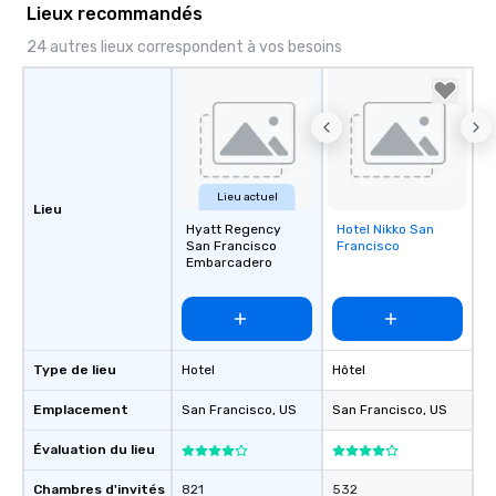
Lieux recommandés
a special warm welcom
from the restaurant c
24 autres lieux correspondent à vos besoins
be printed featuring yo
which can be an added 
those Instagram mome
For added ease, we ca
transportation pick-up
as well as an event ph
Lieu actuel
for groups that desire 
Lieu
experience, we can als
Hyatt Regency
Hotel Nikko San
Removed from
San Francisco
Francisco
favorites
an evening helicopter 
Embarcadero
glittering lights of The S
Memorable Experience f
Smacking Foodie Tours
to gather and dine tha
experienced, and all ar
Type de lieu
Hotel
Hôtel
remember. Our one-of-
Emplacement
San Francisco
, US
San Francisco
, US
are special, from the fi
last. It’s an experienc
Évaluation du lieu
will reminisce about lo
leave. Location, Location, Location
Chambres d'invités
821
532