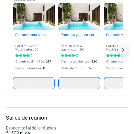
Promote your venue
Promote your venue
Promote your ve
Hôtel de luxe à
Hôtel de luxe à
Hôtel de luxe à
Washington
, DC
Washington
, DC
Washington
, DC
Chambres d'invités
:
237
Chambres d'invités
:
220
Chambres d'invité
Salles de réunion
:
8
Salles de réunion
:
17
Salles de réunion
:
Salles de réunion
Espace total de la réunion
51 509 pi. ca.