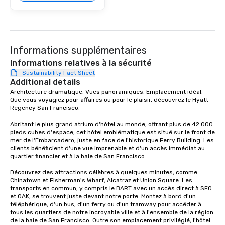
provides guests a sign
at various stops. Build Your Network
Our exclusive experien
ultimate networking op
a typical sit-down dinn
Informations supplémentaires
to engage the person t
Informations relatives à la sécurité
right of you. Because 
Sustainability Fact Sheet
place at multiple resta
Additional details
walking in between, th
Architecture dramatique. Vues panoramiques. Emplacement idéal. 
Que vous voyagiez pour affaires ou pour le plaisir, découvrez le Hyatt 
countless opportunitie
Regency San Francisco. 

with different people 
down at each venue a
Abritant le plus grand atrium d'hôtel au monde, offrant plus de 42 000 
traverse along the way
pieds cubes d'espace, cet hôtel emblématique est situé sur le front de 
mer de l'Embarcadero, juste en face de l'historique Ferry Building. Les 
experiences not only 
clients bénéficient d'une vue imprenable et d'un accès immédiat au 
ways to network, but a
quartier financier et à la baie de San Francisco. 

way to do so. Large Groups Welcome
Découvrez des attractions célèbres à quelques minutes, comme 
Lip Smacking Foodie To
Chinatown et Fisherman's Wharf, Alcatraz et Union Square. Les 
groups, small or large.
transports en commun, y compris le BART avec un accès direct à SFO 
experiences can acc
et OAK, se trouvent juste devant notre porte. Montez à bord d'un 
téléphérique, d'un bus, d'un ferry ou d'un tramway pour accéder à 
groups from as few as
tous les quartiers de notre incroyable ville et à l'ensemble de la région 
as 500 guests, making
de la baie de San Francisco. Outre son emplacement privilégié, l'hôtel 