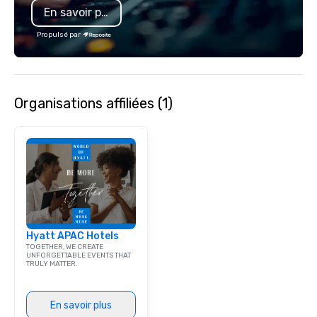
En savoir plus
specializing in escort
with utmost care, who
Propulsé par
each experience with 
engaging information 
Lip Smacking Foodie T
entertaining activity 
Organisations affiliées (1)
dining experience meld
that are sure to add ne
meeting events, from 
team building. All-Inclusive Group
Dining When meeting p
corporate group event
Smacking Foodie Tours,
group is assured a top
experience with three 
Hyatt APAC Hotels
signature dishes at ea
TOGETHER, WE CREATE
Our affordable tours a
UNFORGETTABLE EVENTS THAT
TRULY MATTER.
person with tax and gr
included. The only thi
are drinks. However, 
En savoir plus
package upgrade is ava