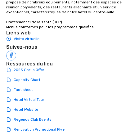
choice for any corpora
propose de nombreux équipements, notamment des espaces de 
réunion polyvalents, des restaurants alléchants et un service 
Stress-Free Booking 
exceptionnel, caractéristiques de notre hôtel du centre-ville. 

a tour is stress-free a
enjoy the company of 
Professionnel de la santé (HCP) 

Menus conformes pour les programmes qualifiés.
more easily. You’ll tak
Liens web
knowing that everythin
Visite virtuelle
of from the moment the
Suivez-nous
booked to the minute i
Since the menu is alre
have nothing to worry 
Ressources du lieu
remember to submit ah
2025 Group Offer
date any dietary restr
allergies for anyone in
Capacity Chart
Feel Like a VIP at Each
Fact sheet
Smacking Foodie Tours
group members never 
Hotel Virtual Tour
about waiting in line to
Hotel Website
restaurant or being sh
than desirable table. O
Regency Club Events
everyone is treated lik
Renovation Promotional Flyer
immediate seating upon
What’s more, your gro