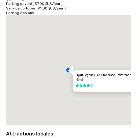
Parking payant
(
37,00 $US
/
jour
)
Service voiturier
(
91,00 $US
/
jour
)
Parking des bus
Hyatt Regency San Francisco Embarcadero
Hôtel
4 sur 5
Attractions locales