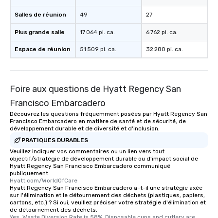
One of the best reason
Salles de réunion
49
27
convenient and efficie
experience is designed
Plus grande salle
17 064 pi. ca.
6 762 pi. ca.
restaurants are within
walking distance of ea
Espace de réunion
51 509 pi. ca.
32 280 pi. ca.
short stroll allows you
members a chance to 
networking opportunit
heading to the next pl
Foire aux questions de Hyatt Regency San
itinerary. You Get a Dinner and a Show
Francisco Embarcadero
Our tours offer an exqu
Découvrez les questions fréquemment posées par Hyatt Regency San
entertainment. All tour
Francisco Embarcadero en matière de santé et de sécurité, de
knowledgeable, profes
développement durable et de diversité et d'inclusion.
who leads the group on
PRATIQUES DURABLES
offering engaging tidb
Veuillez indiquer vos commentaires ou un lien vers tout
fascinating stories. S
objectif/stratégie de développement durable ou d'impact social de
Hyatt Regency San Francisco Embarcadero communiqué
interactive experience
publiquement.
along the way exclusive
Hyatt.com/WorldOfCare
Hyatt Regency San Francisco Embarcadero a-t-il une stratégie axée
ensuring there is neve
sur l'élimination et le détournement des déchets (plastiques, papiers,
Different Types of Cuis
cartons, etc.) ? Si oui, veuillez préciser votre stratégie d'élimination et
experiences offer the a
de détournement des déchets.
Yes, Waste Diversion Rate is 58%. Disposable cups and cutlery are 