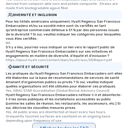
several renowned rest
derived from compost-able corn and potato composite.  Straws are 
convenient outing, inc
made from biodegradable agave fiber.
and your guests might
DIVERSITÉ ET INCLUSION
discovered otherwise 
Pour les hôtels américains uniquement, Hyatt Regency San Francisco
at a typical corporate 
Embarcadero et/ou sa société mère sont-ils certifiés en tant
qu'entreprise commerciale détenue à 51 % par des personnes issues
a way to try some of t
de la diversité ? Si oui, veuillez indiquer les catégories pour lesquelles
in the city and dive in
vous êtes certifiés :
NA
cuisines and dishes. Al
S'il y a lieu, pourriez-vous indiquer un lien vers le rapport public de
selected dishes are cu
Hyatt Regency San Francisco Embarcadero sur ses initiatives et
high standards to ensu
engagements en matière de diversité, d'équité et d'inclusion ?
https://about.hyatt.com/content/dam/hyatt/woc/DEIReport.pdf
delight any palate. Tours Available
SANTÉ ET SÉCURITÉ
from Day to Night With
group experience, bookin
Les pratiques du Hyatt Regency San Francisco Embarcadero ont-elles
été élaborées sur la base de recommandations de services de santé
key. Whether you desir
émanant d'organismes publics ou privés ? Si oui, veuillez indiquer
business hours or earl
quelles organisations ont été utilisées pour élaborer ces pratiques.
Yes, GBAC STAR Accreditation (Global Biorisk Advisory Council)
after work, we can coo
Hyatt Regency San Francisco Embarcadero nettoie-t-il et désinfecte-
you to provide options 
t-il les zones publiques et les installations accessibles au public
needs. Go for as Long or as Short as
(comme les salles de réunion, les restaurants, les ascenseurs, etc.) Si
oui, décrivez les nouvelles mesures prises.
You Like Along with fle
Yes, All public areas are disinfected at least every two hours. 
scheduling, Lip Smack
Grequently touched surfaces are sanitized on an ongoing basis 
depending upon frequency of use.
Tours also provides a 
durations. Our shortes