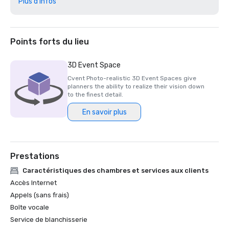
Plus d'infos
Les meilleurs prix mondiaux de Travel + Leisure pour 2025

Certifié Green Key 2025 - évaluation à 4 clés

Prix Northstar Stella 2025 : finaliste dans la catégorie 
« Meilleur personnel de soutien sur site » 

Points forts du lieu
Prix Northstar Stella 2024 - Médaille de bronze, « Meilleur 
hôtel/centre de villégiature »

3D Event Space
Prix Northstar Stella 2024 - Médaille de bronze, « Meilleur 
Cvent Photo-realistic 3D Event Spaces give
personnel de soutien sur site »

planners the ability to realize their vision down
Prix Northstar Stella 2024 - Finaliste dans la catégorie 
to the finest detail.
« Meilleur espace événementiel dans un hôtel/centre de 
En savoir plus
villégiature »

Prestations
Caractéristiques des chambres et services aux clients
Accès Internet
Appels (sans frais)
Boîte vocale
Service de blanchisserie