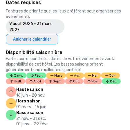
Dates requises
Fenêtres de priorité que les lieux préfèrent pour organiser des
événements
9 août 2026 - 31 mars
2027
Afficher le calendrier
Disponibilité saisonnière
Faites correspondre les dates de votre événement avec la
disponibilité de cet hôtel. Les basses saisons offrent
généralement une meilleure disponibilité.
Janv.
Févr.
Mars
Avr.
Mai
Juin
Juill.
Août
Sept.
Oct.
Nov.
Déc.
Haute saison
16 juin - 20 nov.
Hors saison
01 mars - 15 juin
Basse saison
21 nov. - 31 déc.
01 janv. - 29 févr.