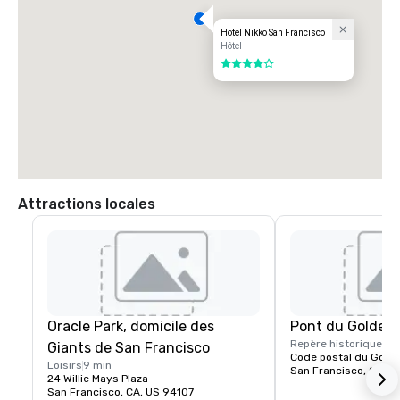
Hotel Nikko San Francisco
Hôtel
4 sur 5
Attractions locales
Oracle Park, domicile des
Pont du Golden
Repère historique
15 
Giants de San Francisco
Code postal du Gold
Loisirs
9 min
San Francisco, CA, U
24 Willie Mays Plaza
San Francisco, CA, US 94107