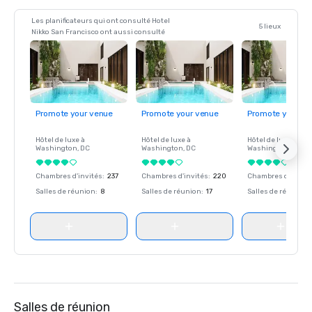
Les planificateurs qui ont consulté Hotel
5 lieux
Nikko San Francisco ont aussi consulté
Promote your venue
Promote your venue
Promote your ve
Hôtel de luxe à
Hôtel de luxe à
Hôtel de luxe à
Washington
, DC
Washington
, DC
Washington
, DC
Chambres d'invités
:
237
Chambres d'invités
:
220
Chambres d'invité
Salles de réunion
:
8
Salles de réunion
:
17
Salles de réunion
:
Salles de réunion