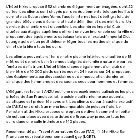
L'hôtel Nikko propose 532 chambres élégamment aménagées, dont 22 
suites. Les clients sont choyés par des équipements tels que les lits à 
surmatelas Subarashee Yume, l'accès Internet haut débit gratuit, de 
grandes télévisions à écran plat haute définition et des mini-bars. Un 
service de chambre est disponible. Les chambres Imperial Club 
situées aux étages supérieurs offrent une vue imprenable sur la ville et 
proposent des équipements spéciaux tels que l'exclusif Imperial Club 
Lounge qui sert un petit déjeuner léger tous les matins ainsi que du 
vin et de la bière tous les soirs.

Les clients peuvent profiter de notre piscine intérieure chauffée de 15 
mètres et de notre bain à remous baignés de lumière naturelle par les 
fenêtres de l'atrium. L'hôtel Nikko dispose également d'un club de 
bien-être de 10 000 pieds carrés ouvert 24 heures sur 24, proposant 
des équipements cardiovasculaires et de musculation dernier cri, 
ainsi que des hammams et des saunas secs pour hommes et femmes. 

L'élégant restaurant ANZU est l'une des expériences culinaires les plus 
prisées de San Francisco. Ici, la cuisine californienne aux accents 
asiatiques est présentée avec art. Les clients du bar à sushis exclusif 
de l'ANZU ont droit à un menu incomparable de poisson frais. Le 
Feinstein at the Nikko propose une option de divertissement en boîte 
de nuit sur place avec des artistes de Broadway presque tous les 
soirs dans une salle intimiste de 140 places.

Recommandé par Travel Alternatives Group (TAG), l'hôtel Nikko San 
Francisco est réputé pour son accueil gay (LGBT).