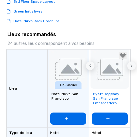
3rd Floor Space Layout
Green Initiatives
Hotel Nikko Rack Brochure
Lieux recommandés
24 autres lieux correspondent à vos besoins
Lieu actuel
Lieu
Hotel Nikko San
Hyatt Regency
Removed from
Francisco
San Francisco
favorites
Embarcadero
Type de lieu
Hotel
Hôtel