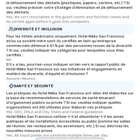
le détournement des déchets (plastiques, papiers, cartons, etc.) ? Si
oui, veuillez préciser votre stratégie d'élimination et de détournement
des déchets.
Yes, We sort recyclables in the guest rooms and function rooms and 
its sorted again before it goes into containers.
DIVERSITÉ ET INCLUSION
Pour les hôtels américains uniquement, Hotel Nikko San Francisco
et/ou sa société mère sont-ils certifiés en tant qu'entreprise
commerciale détenue à 51 % par des personnes issues de la diversité
? Si oui, veuillez indiquer les catégories pour lesquelles vous êtes
certifiés :
NA
S'il y a lieu, pourriez-vous indiquer un lien vers le rapport public de
Hotel Nikko San Francisco sur ses initiatives et engagements en
matière de diversité, d'équité et d'inclusion ?
Aucune réponse.
SANTÉ ET SÉCURITÉ
Les pratiques du Hotel Nikko San Francisco ont-elles été élaborées sur
la base de recommandations de services de santé émanant
d'organismes publics ou privés ? Si oui, veuillez indiquer quelles
organisations ont été utilisées pour élaborer ces pratiques.
Yes, CDC, CHLA and City, State and Federal guidelines
Hotel Nikko San Francisco nettoie-t-il et désinfecte-t-il les zones
publiques et les installations accessibles au public (comme les salles
de réunion, les restaurants, les ascenseurs, etc.) Si oui, décrivez les
nouvelles mesures prises.
Yes, All touch points are sanitized multiple times per day.