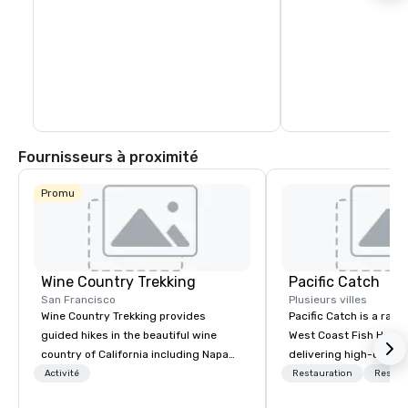
Fournisseurs à proximité
Promu
Wine Country Trekking
Pacific Catch
San Francisco
Plusieurs villes
Wine Country Trekking provides
Pacific Catch is a rapi
guided hikes in the beautiful wine
West Coast Fish House
country of California including Napa
delivering high-quality
and Sonoma Valleys. These
seafood with a unique 
Activité
Restauration
Restau
experiences include walking in the
flair. If you're not a fa