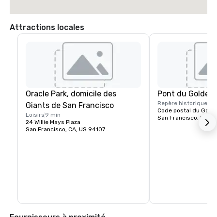
Attractions locales
Oracle Park, domicile des
Pont du Golden
Repère historique
15 
Giants de San Francisco
Code postal du Gold
Loisirs
9 min
San Francisco, CA, U
24 Willie Mays Plaza
San Francisco, CA, US 94107