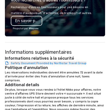
Vous recherchez d'autres fournisseurs ?
Francisco to the California wine
explores diverse flavo
country with a focus on superb hiking,
the Pacific Rim, served
Recherchez d'autres fournisseurs pour vos besoins en
lodging, food and wine. We also have
and welcoming atmosphere.
matière d'audiovisuel, d'activités, de transport et autres.
a Monterey Bay Trek.
our locations offers u
En savoir plus
from private rooms wi
capabilities to semi-p
Propulsé par
and patios with walk-u
areas are perfect for c
receptions, happy hou
dining. If you can't make it to the
Informations supplémentaires
restaurant, we can bri
you. Our buffet options
Informations relatives à la sécurité
individually packaged
Safety Document Provided by Northstar Travel Group
Politique d'annulation
Favorites" can also be
office, hotel or meetin
Les réservations individuelles doivent être annulées 72 avant la date 
d'arrivée pour éviter des frais d'annulation d'une nuit, taxes 
comprises.
Additional details
De plus, lorsque vous vous rendez à l'hôtel Nikko pour affaires, notre 
centre d'affaires UPS Store devient votre « succursale ». Il est situé 
juste à côté de notre hall et propose presque tous les services 
professionnels dont vous pourriez avoir besoin, y compris la copie 
couleur, l'impression et la reliure, les affiches de dernière minute, ainsi 
que l'emballage et l'expédition. Nous pouvons même fournir des 