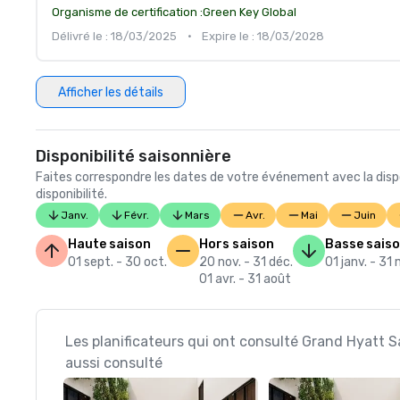
Organisme de certification :
Green Key Global
Délivré le : 18/03/2025
•
Expire le : 18/03/2028
Afficher les détails
Disponibilité saisonnière
Faites correspondre les dates de votre événement avec la dispo
disponibilité.
Janv.
Févr.
Mars
Avr.
Mai
Juin
Haute saison
Hors saison
Basse sais
01 sept. - 30 oct.
20 nov. - 31 déc.
01 janv. - 31
01 avr. - 31 août
Les planificateurs qui ont consulté Grand Hyatt 
aussi consulté