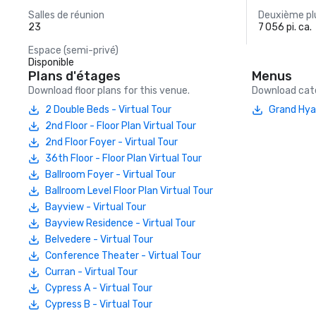
Salles de réunion
Deuxième plu
23
7 056 pi. ca.
Espace (semi-privé)
Disponible
Plans d'étages
Menus
Download floor plans for this venue.
Download cate
2 Double Beds - Virtual Tour
Grand Hya
2nd Floor - Floor Plan Virtual Tour
2nd Floor Foyer - Virtual Tour
36th Floor - Floor Plan Virtual Tour
Ballroom Foyer - Virtual Tour
Ballroom Level Floor Plan Virtual Tour
Bayview - Virtual Tour
Bayview Residence - Virtual Tour
Belvedere - Virtual Tour
Conference Theater - Virtual Tour
Curran - Virtual Tour
Cypress A - Virtual Tour
Cypress B - Virtual Tour