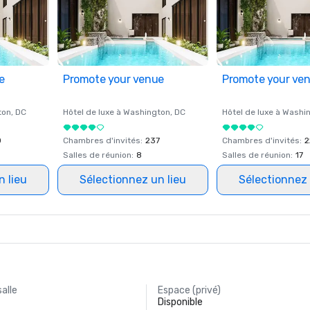
e
Promote your venue
Promote your ve
ton
, DC
Hôtel de luxe à
Washington
, DC
Hôtel de luxe à
Washi
0
Chambres d'invités
:
237
Chambres d'invités
:
2
Salles de réunion
:
8
Salles de réunion
:
17
n lieu
Sélectionnez un lieu
Sélectionnez 
salle
Espace (privé)
Disponible