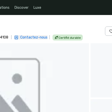
ations
Discover
Luxe
94108
|
Contactez-nous
|
Certifié durable