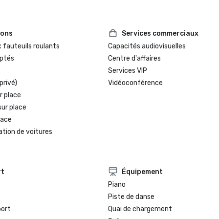
ions
Services commerciaux
 fauteuils roulants
Capacités audiovisuelles
ptés
Centre d'affaires
Services VIP
privé)
Vidéoconférence
r place
sur place
lace
ation de voitures
rt
Équipement
Piano
Piste de danse
port
Quai de chargement