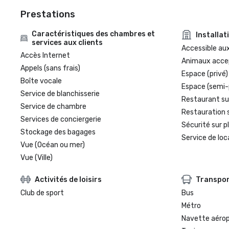
Prestations
Caractéristiques des chambres et
Installat
services aux clients
Accessible aux
Accès Internet
Animaux acce
Appels (sans frais)
Espace (privé)
Boîte vocale
Espace (semi-
Service de blanchisserie
Restaurant su
Service de chambre
Restauration 
Services de conciergerie
Sécurité sur p
Stockage des bagages
Service de loc
Vue (Océan ou mer)
Vue (Ville)
Activités de loisirs
Transpo
Club de sport
Bus
Métro
Navette aéro