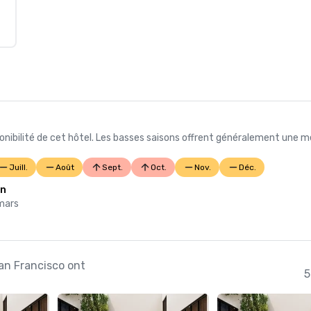
nibilité de cet hôtel. Les basses saisons offrent généralement une me
Juill.
Août
Sept.
Oct.
Nov.
Déc.
on
 mars
San Francisco ont
5