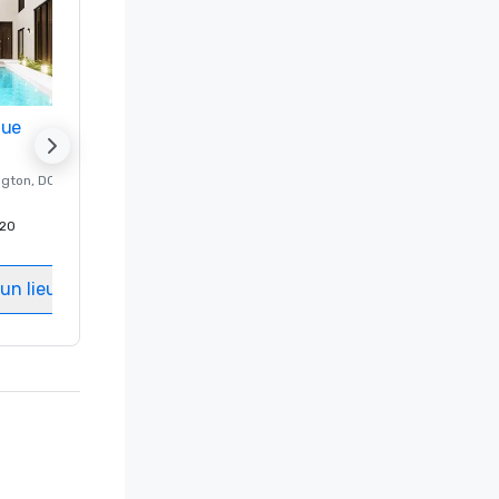
nue
Promote your venue
ngton
, DC
Hôtel de luxe à
Washington
, DC
20
Chambres d'invités
:
237
Salles de réunion
:
8
un lieu
Sélectionnez un lieu