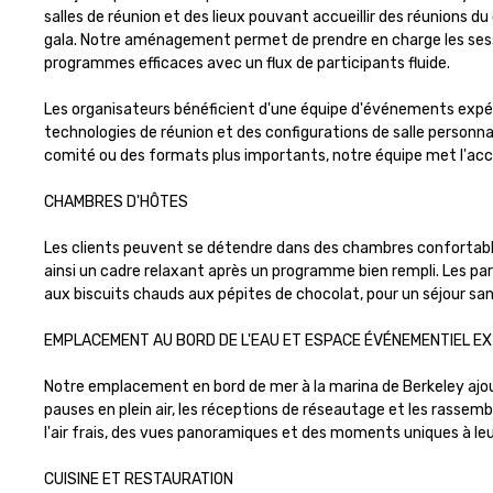
salles de réunion et des lieux pouvant accueillir des réunions 
gala. Notre aménagement permet de prendre en charge les sessions
programmes efficaces avec un flux de participants fluide.

Les organisateurs bénéficient d'une équipe d'événements expéri
technologies de réunion et des configurations de salle personn
comité ou des formats plus importants, notre équipe met l'acce
CHAMBRES D'HÔTES 

Les clients peuvent se détendre dans des chambres confortables 
ainsi un cadre relaxant après un programme bien rempli. Les pa
aux biscuits chauds aux pépites de chocolat, pour un séjour sans f
EMPLACEMENT AU BORD DE L'EAU ET ESPACE ÉVÉNEMENTIEL EX
Notre emplacement en bord de mer à la marina de Berkeley ajou
pauses en plein air, les réceptions de réseautage et les rassembl
l'air frais, des vues panoramiques et des moments uniques à le
CUISINE ET RESTAURATION
