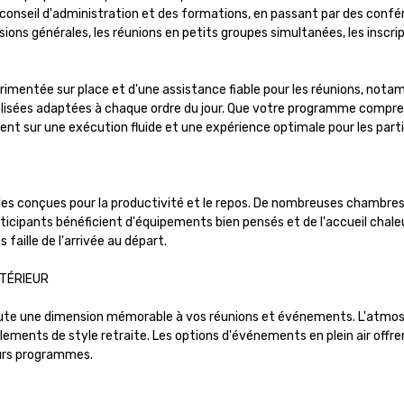
du conseil d'administration et des formations, en passant par des conf
 générales, les réunions en petits groupes simultanées, les inscriptio
mentée sur place et d'une assistance fiable pour les réunions, notam
alisées adaptées à chaque ordre du jour. Que votre programme comprenn
nt sur une exécution fluide et une expérience optimale pour les parti
conçues pour la productivité et le repos. De nombreuses chambres offr
rticipants bénéficient d'équipements bien pensés et de l'accueil chal
aille de l'arrivée au départ.

TÉRIEUR

te une dimension mémorable à vos réunions et événements. L'atmosphè
ements de style retraite. Les options d'événements en plein air offrent
urs programmes.
