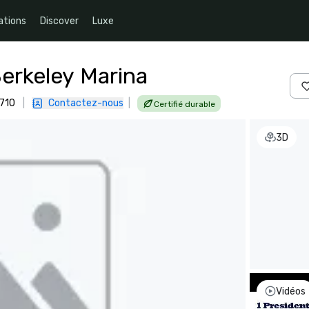
ations
Discover
Luxe
Berkeley Marina
4710
|
Contactez-nous
|
Certifié durable
3D
Vidéos