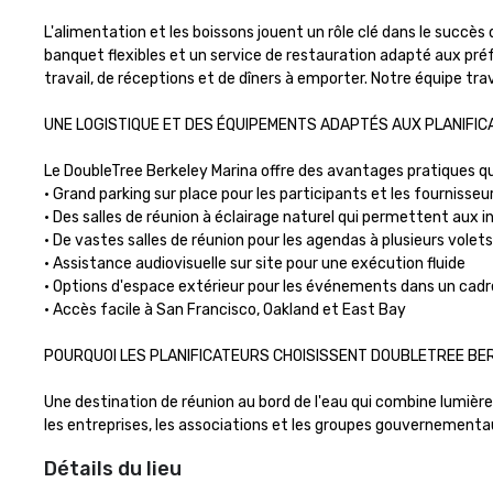
L'alimentation et les boissons jouent un rôle clé dans le succè
banquet flexibles et un service de restauration adapté aux préf
travail, de réceptions et de dîners à emporter. Notre équipe trav
UNE LOGISTIQUE ET DES ÉQUIPEMENTS ADAPTÉS AUX PLANIFIC
Le DoubleTree Berkeley Marina offre des avantages pratiques qui f
• Grand parking sur place pour les participants et les fournisseur
• Des salles de réunion à éclairage naturel qui permettent aux i
• De vastes salles de réunion pour les agendas à plusieurs volets

• Assistance audiovisuelle sur site pour une exécution fluide

• Options d'espace extérieur pour les événements dans un cadre 
• Accès facile à San Francisco, Oakland et East Bay

POURQUOI LES PLANIFICATEURS CHOISISSENT DOUBLETREE BER
Une destination de réunion au bord de l'eau qui combine lumière na
les entreprises, les associations et les groupes gouvernementaux
Détails du lieu