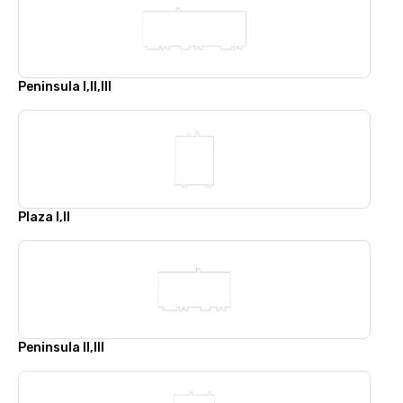
Peninsula I,II,III
Plaza I,II
Peninsula II,III