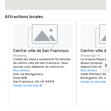
Attractions locales
Centre-ville de San Francisco
Centre-ville de
Shopping
Shopping
2 mi
L'hôtel est situé à seulement 15 minutes 
Le Crowne Plaza San F
du centre-ville de San Francisco. Vous 
Airport propose une n
pouvez vous déplacer en voiture ou 
depuis/vers le centre-
prendre notre navette jusqu'au BART 
Plus d'infos
Burlingame. Avec des
Plus d'infos
(Bay Area Rapid Transit) pour accéder à 
235 rue Montgomery,
boutiques et de rest
CASE POSTALE 563
la plus incroyable destination de 
Suite 828
Burlingame, CA, US 
renommée mondiale.
San Francisco, CA, US 94104
Visiter le site web
Visiter le site web