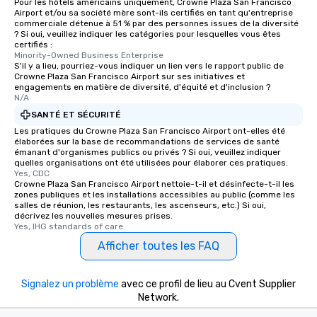
Pour les hôtels américains uniquement, Crowne Plaza San Francisco
Airport et/ou sa société mère sont-ils certifiés en tant qu'entreprise
commerciale détenue à 51 % par des personnes issues de la diversité
? Si oui, veuillez indiquer les catégories pour lesquelles vous êtes
certifiés :
Minority-Owned Business Enterprise
S'il y a lieu, pourriez-vous indiquer un lien vers le rapport public de
Crowne Plaza San Francisco Airport sur ses initiatives et
engagements en matière de diversité, d'équité et d'inclusion ?
N/A
SANTÉ ET SÉCURITÉ
Les pratiques du Crowne Plaza San Francisco Airport ont-elles été
élaborées sur la base de recommandations de services de santé
émanant d'organismes publics ou privés ? Si oui, veuillez indiquer
quelles organisations ont été utilisées pour élaborer ces pratiques.
Yes, CDC
Crowne Plaza San Francisco Airport nettoie-t-il et désinfecte-t-il les
zones publiques et les installations accessibles au public (comme les
salles de réunion, les restaurants, les ascenseurs, etc.) Si oui,
décrivez les nouvelles mesures prises.
Yes, IHG standards of care
Afficher toutes les FAQ
Signalez un problème
avec ce profil de lieu au Cvent Supplier
Network.