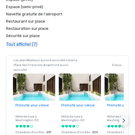
Espace (semi-privé)
Navette gratuite de l'aéroport
Restaurant sur place
Restauration sur place
Sécurité sur place
Tout afficher (7)
Les planificateurs qui ont consulté Crowne
Plaza San Francisco Airport ont aussi
5 lieux
consulté
Promote your venue
Promote your venue
Promote your ve
Hôtel de luxe à
Hôtel de luxe à
Hôtel de luxe à
Washington
, DC
Washington
, DC
Washington
, DC
Chambres d'invités
:
237
Chambres d'invités
:
220
Chambres d'invité