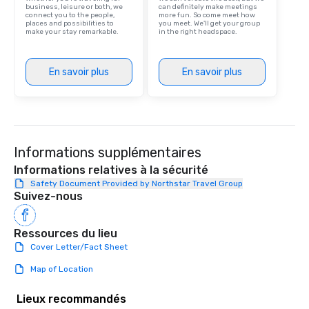
with Hans Zimmer’s first violinist, Dua
business, leisure or both, we
can definitely make meetings
connect you to the people,
more fun. So come meet how
Lipa’s cellist, and frequently performs
places and possibilities to
you meet. We'll get your group
with Cindy Lauper’s keyboard player.
make your stay remarkable.
in the right headspace.
He has released original music on
Spotify and has co-directed and
En savoir plus
En savoir plus
starred in several music videos,
shared stages with members of the
off-Broadway musical STOMP, and
even composed music for the
documentary “The Essential Church,”
which peaked at #1 in the Apple TV
Informations supplémentaires
Documentaries category. “Nothing
Informations relatives à la sécurité
short of spectacular” - Valerie
Safety Document Provided by Northstar Travel Group
Vandenberghe | The Vibe Agency
Suivez-nous
Inquire for other options as well (duo,
trio, sax, drummer, DJ, etc)
Ressources du lieu
Cover Letter/Fact Sheet
Map of Location
Lieux recommandés