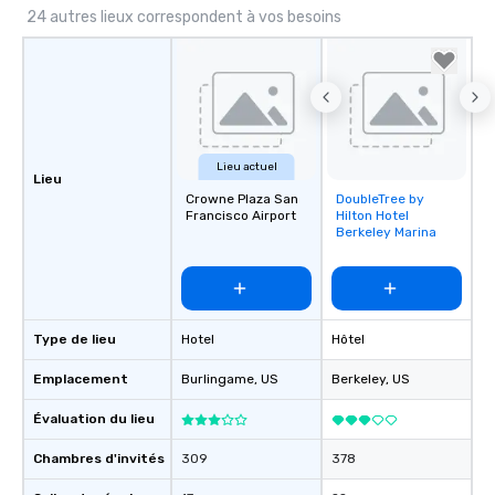
24 autres lieux correspondent à vos besoins
Lieu actuel
Lieu
Crowne Plaza San
DoubleTree by
Removed from
Francisco Airport
Hilton Hotel
favorites
Berkeley Marina
Type de lieu
Hotel
Hôtel
Emplacement
Burlingame
, US
Berkeley
, US
Évaluation du lieu
Chambres d'invités
309
378