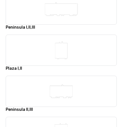
Peninsula I,II,III
Plaza I,II
Peninsula II,III