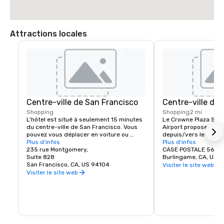
Attractions locales
Centre-ville de San Francisco
Centre-ville de
Shopping
Shopping
2 mi
L'hôtel est situé à seulement 15 minutes 
Le Crowne Plaza San F
du centre-ville de San Francisco. Vous 
Airport propose une n
pouvez vous déplacer en voiture ou 
depuis/vers le centre-
prendre notre navette jusqu'au BART 
Plus d'infos
Burlingame. Avec des
Plus d'infos
(Bay Area Rapid Transit) pour accéder à 
235 rue Montgomery,
boutiques et de rest
CASE POSTALE 563
la plus incroyable destination de 
Suite 828
Burlingame, CA, US 
renommée mondiale.
San Francisco, CA, US 94104
Visiter le site web
Visiter le site web