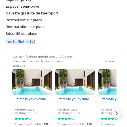
Espace (semi-privé)
Navette gratuite de l'aéroport
Restaurant sur place
Restauration sur place
Sécurité sur place
Tout afficher (7)
Les planificateurs qui ont consulté Crowne
Plaza San Francisco Airport ont aussi
5 lieux
consulté
Promote your venue
Promote your venue
Promote your ve
Hôtel de luxe à
Hôtel de luxe à
Hôtel de luxe à
Washington
, DC
Washington
, DC
Washington
, DC
Chambres d'invités
:
237
Chambres d'invités
:
220
Chambres d'invité