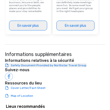
with Hans Zimmer’s first violinist, Dua
business, leisure or both, we
can definitely make meetings
connect you to the people,
more fun. So come meet how
Lipa’s cellist, and frequently performs
places and possibilities to
you meet. We'll get your group
with Cindy Lauper’s keyboard player.
make your stay remarkable.
in the right headspace.
He has released original music on
Spotify and has co-directed and
En savoir plus
En savoir plus
starred in several music videos,
shared stages with members of the
off-Broadway musical STOMP, and
even composed music for the
documentary “The Essential Church,”
which peaked at #1 in the Apple TV
Informations supplémentaires
Documentaries category. “Nothing
Informations relatives à la sécurité
short of spectacular” - Valerie
Safety Document Provided by Northstar Travel Group
Vandenberghe | The Vibe Agency
Suivez-nous
Inquire for other options as well (duo,
trio, sax, drummer, DJ, etc)
Ressources du lieu
Cover Letter/Fact Sheet
Map of Location
Lieux recommandés