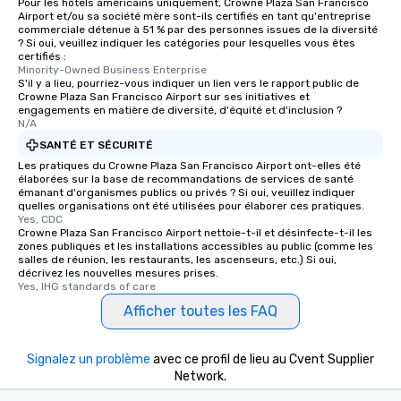
Pour les hôtels américains uniquement, Crowne Plaza San Francisco
Airport et/ou sa société mère sont-ils certifiés en tant qu'entreprise
commerciale détenue à 51 % par des personnes issues de la diversité
? Si oui, veuillez indiquer les catégories pour lesquelles vous êtes
certifiés :
Minority-Owned Business Enterprise
S'il y a lieu, pourriez-vous indiquer un lien vers le rapport public de
Crowne Plaza San Francisco Airport sur ses initiatives et
engagements en matière de diversité, d'équité et d'inclusion ?
N/A
SANTÉ ET SÉCURITÉ
Les pratiques du Crowne Plaza San Francisco Airport ont-elles été
élaborées sur la base de recommandations de services de santé
émanant d'organismes publics ou privés ? Si oui, veuillez indiquer
quelles organisations ont été utilisées pour élaborer ces pratiques.
Yes, CDC
Crowne Plaza San Francisco Airport nettoie-t-il et désinfecte-t-il les
zones publiques et les installations accessibles au public (comme les
salles de réunion, les restaurants, les ascenseurs, etc.) Si oui,
décrivez les nouvelles mesures prises.
Yes, IHG standards of care
Afficher toutes les FAQ
Signalez un problème
avec ce profil de lieu au Cvent Supplier
Network.